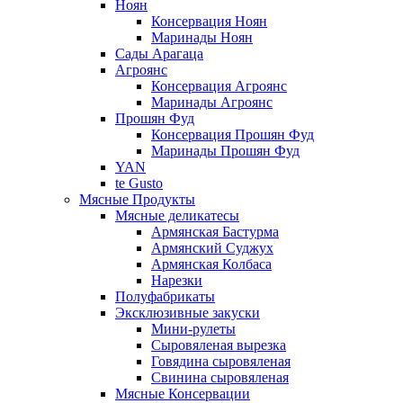
Ноян
Консервация Ноян
Маринады Ноян
Сады Арагаца
Агроянс
Консервация Агроянс
Маринады Агроянс
Прошян Фуд
Консервация Прошян Фуд
Маринады Прошян Фуд
YAN
te Gusto
Мясные Продукты
Мясные деликатесы
Армянская Бастурма
Армянский Суджух
Армянская Колбаса
Нарезки
Полуфабрикаты
Эксклюзивные закуски
Мини-рулеты
Сыровяленая вырезка
Говядина сыровяленая
Свинина сыровяленая
Мясные Консервации