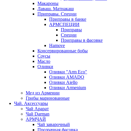
Макароны
Лаваш. Матнакаш
Приправы. Специи
Приправы в банке
АРМСПЕЦИИ
Приправы
Специи
Приправы в фасовке
Hamove
Консервированные бобы
Соусы
Масло
Оливки
Оливки "Arm Eco"
Оливки AMADO
Оливки Aiello
Оливки Armenium
Мед из Армении
Грибы маринованные
Чай. Аксессуары
Чай Арарат
Чай Darman
АРМЧАЙ
Чай заварочный
Прозрачная фасовка