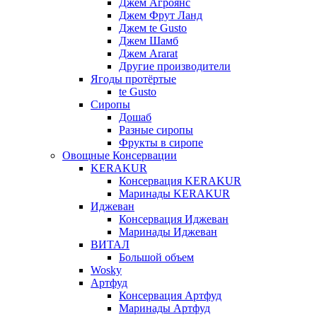
Джем Агроянс
Джем Фрут Ланд
Джем te Gusto
Джем Шамб
Джем Ararat
Другие производители
Ягоды протёртые
te Gusto
Сиропы
Дошаб
Разные сиропы
Фрукты в сиропе
Овощные Консервации
KERAKUR
Консервация KERAKUR
Маринады KERAKUR
Иджеван
Консервация Иджеван
Маринады Иджеван
ВИТАЛ
Большой объем
Wosky
Артфуд
Консервация Артфуд
Маринады Артфуд