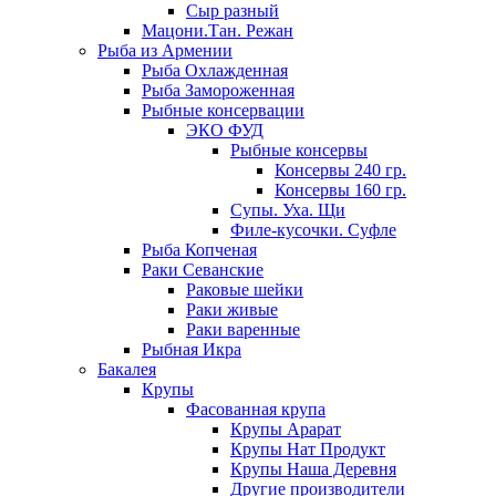
Сыр разный
Мацони.Тан. Режан
Рыба из Армении
Рыба Охлажденная
Рыба Замороженная
Рыбные консервации
ЭКО ФУД
Рыбные консервы
Консервы 240 гр.
Консервы 160 гр.
Супы. Уха. Щи
Филе-кусочки. Суфле
Рыба Копченая
Раки Севанские
Раковые шейки
Раки живые
Раки варенные
Рыбная Икра
Бакалея
Крупы
Фасованная крупа
Крупы Арарат
Крупы Нат Продукт
Крупы Наша Деревня
Другие производители