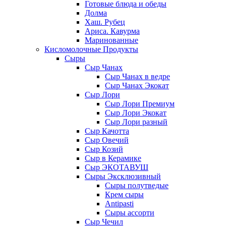
Готовые блюда и обеды
Долма
Хаш. Рубец
Ариса. Кавурма
Маринованные
Кисломолочные Продукты
Сыры
Сыр Чанах
Сыр Чанах в ведре
Сыр Чанах Экокат
Сыр Лори
Сыр Лори Премиум
Сыр Лори Экокат
Сыр Лори разный
Сыр Качотта
Сыр Овечий
Сыр Козий
Сыр в Керамике
Сыр ЭКОТАВУШ
Сыры Эксклюзивный
Сыры полутведые
Крем сыры
Antipasti
Сыры ассорти
Сыр Чечил