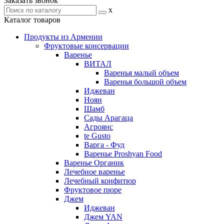
Заказать звонок
x
Каталог товаров
Продукты из Армении
Фруктовые консервации
Варенье
ВИТАЛ
Варенья малый объем
Варенья большой объем
Иджеван
Ноян
Шамб
Сады Арагаца
Агроянс
te Gusto
Варга - Фуд
Варенье Proshyan Food
Варенье Органик
Лечебное варенье
Лечебный конфитюр
Фруктовое пюре
Джем
Иджеван
Джем YAN