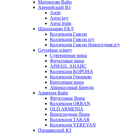
Матевосян Вайн
Аренийский ВЗ
Areni
Areni key
Areni fruits
Шахназарян ЕКД
Коллекция Гаясон
Коллекция Гаясон п/у
Коллекция Гаясон Новогодняя п/у
Gevorkian winery
Сувенирные вина
Фруктовые вина
АРИАЦ. АНАИС
Коллекция КОРОНА
Коллекция Геворкян
Крепленые вина
Абрикосовый Бренди
Армения Вайн
Фруктовые Вина
Коллекция ORRAN
OLD ARMENIA
Виноградные Вина
Коллекция TAKAR
Коллекция YEREVAN
Прошянский КЗ