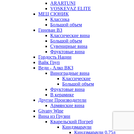
ARARTUNI
VOSKEVAZ ELITE
МЕЦ СЮНИК
Классика
Большой объем
Гиневан ВЗ
Классические вина
Большой объем
Сувенирные вина
Фруктовые вина
Гордость Нации
Вайк Груп
Веди - Алко ВКЗ
Виноградные вина
Классические
Большой объем
Фруктовые вина
В керамике
Другие Производители
Армянские вина
Givany Wine
Вина из Грузии
Кварельский Погреб
Киндзмараули
Киндзмараули 0,75л