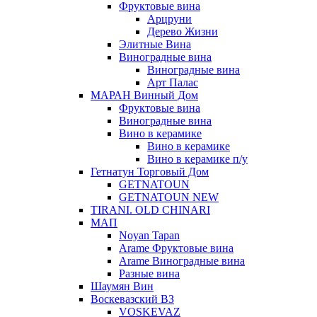
Фруктовые вина
Арцруни
Дерево Жизни
Элитные Вина
Виноградные вина
Виноградные вина
Арт Палас
МАРАН Винный Дом
Фруктовые вина
Виноградные вина
Вино в керамике
Вино в керамике
Вино в керамике п/у
Гетнатун Торговый Дом
GETNATOUN
GETNATOUN NEW
TIRANI. OLD CHINARI
МАП
Noyan Tapan
Arame Фруктовые вина
Arame Виноградные вина
Разные вина
Шаумян Вин
Воскевазский ВЗ
VOSKEVAZ