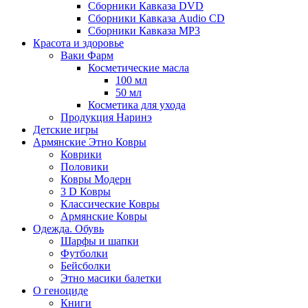
Сборники Кавказа DVD
Сборники Кавказа Audio CD
Сборники Кавказа MP3
Красота и здоровье
Ваки Фарм
Косметические масла
100 мл
50 мл
Косметика для ухода
Продукция Наринэ
Детские игры
Армянские Этно Ковры
Коврики
Половики
Ковры Модерн
3 D Ковры
Классические Ковры
Армянские Ковры
Одежда. Обувь
Шарфы и шапки
Футболки
Бейсболки
Этно масики балетки
О геноциде
Книги