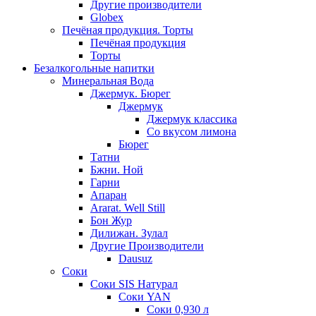
Другие производители
Globex
Печёная продукция. Торты
Печёная продукция
Торты
Безалкогольные напитки
Минеральная Вода
Джермук. Бюрег
Джермук
Джермук классика
Со вкусом лимона
Бюрег
Татни
Бжни. Ной
Гарни
Апаран
Ararat. Well Still
Бон Жур
Дилижан. Зулал
Другие Производители
Dausuz
Соки
Соки SIS Натурал
Соки YAN
Соки 0,930 л