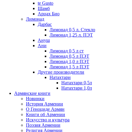
te Gusto
Шамб
Арцах Био
Лимонад
Дарбас
Лимонад 0,5 л. Стекло
Лимонад 1,25 л. ПЭТ
Ануш
Ани
Лимонад 0,5 л ст
Лимонад 0,5 л ПЭТ
Лимонад 1,0 л ПЭТ
Лимонад 1,5 л ПЭТ
Другие производители
Натахтари
Натахтари 0,5л
Натахтари 1,0л
Армянские книги
Новинки
История Армении
О Геноциде Армян
Книги об Армении
Иcкусство и культура
Поэзия Армении
Религия Армении