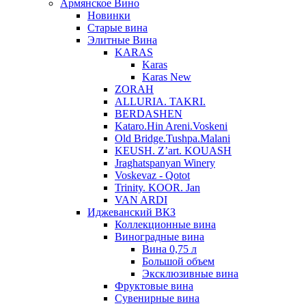
Армянское Вино
Новинки
Старые вина
Элитные Вина
KARAS
Karas
Karas New
ZORAH
ALLURIA. TAKRI.
BERDASHEN
Kataro.Hin Areni.Voskeni
Old Bridge.Tushpa.Malani
KEUSH. Z’art. KOUASH
Jraghatspanyan Winery
Voskevaz - Qotot
Trinity. KOOR. Jan
VAN ARDI
Иджеванский ВКЗ
Коллекционные вина
Виноградные вина
Вина 0,75 л
Большой объем
Эксклюзивные вина
Фруктовые вина
Cувенирные вина