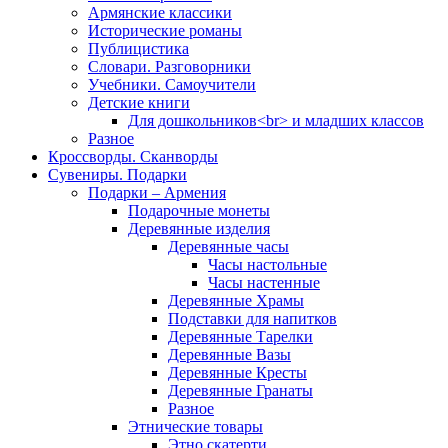
Армянские классики
Исторические романы
Публицистика
Словари. Разговорники
Учебники. Самоучители
Детские книги
Для дошкольников<br> и младших классов
Разное
Кроссворды. Сканворды
Сувениры. Подарки
Подарки – Армения
Подарочные монеты
Деревянные изделия
Деревянные часы
Часы настольные
Часы настенные
Деревянные Храмы
Подставки для напитков
Деревянные Тарелки
Деревянные Вазы
Деревянные Кресты
Деревянные Гранаты
Разное
Этнические товары
Этно скатерти