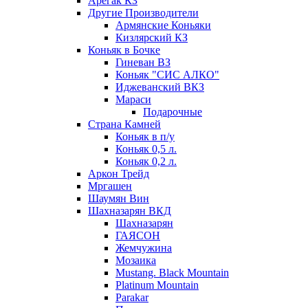
Арегак КЗ
Другие Производители
Армянские Коньяки
Кизлярский КЗ
Коньяк в Бочке
Гиневан ВЗ
Коньяк "СИС АЛКО"
Иджеванский ВКЗ
Мараси
Подарочные
Страна Камней
Коньяк в п/у
Коньяк 0,5 л.
Коньяк 0,2 л.
Аркон Трейд
Мргашен
Шаумян Вин
Шахназарян ВКД
Шахназарян
ГАЯСОН
Жемчужина
Мозаика
Mustang. Black Mountain
Platinum Mountain
Parakar