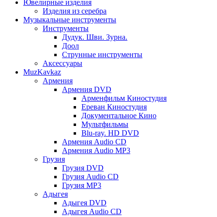
Ювелирные изделия
Изделия из серебра
Музыкальные инструменты
Инструменты
Дудук. Шви. Зурна.
Доол
Струнные инструменты
Аксессуары
MuzKavkaz
Армения
Армения DVD
Арменфильм Киностудия
Ереван Киностудия
Документальное Кино
Мультфильмы
Blu-ray. HD DVD
Армения Audio CD
Армения Audio MP3
Грузия
Грузия DVD
Грузия Audio CD
Грузия MP3
Адыгея
Адыгея DVD
Адыгея Audio CD