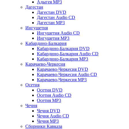
Адыгея MP3
Дагестан
Дагестан DVD
Дагестан Audio CD
Дагестан MP3
Ингушетия
Ингушетия Audio CD
Ингушетия MP3
Кабардино-Балкария
Кабардино-Балкария DVD
Кабардино-Балкария Audio CD
Кабардино-Балкария MP3
Карачаево-Черкесия
Карачаево-Черкесия DVD
Карачаево-Черкесия Audio CD
Карачаево-Черкесия MP3
Осетия
Осетия DVD
Осетия Audio CD
Осетия MP3
Чечня
Чечня DVD
Чечня Audio CD
Чечня MP3
Сборники Кавказа