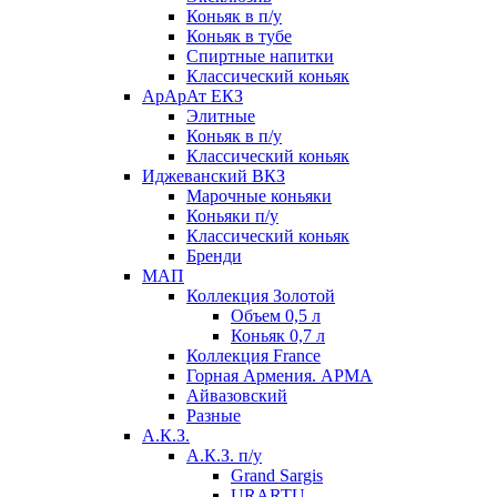
Коньяк в п/у
Коньяк в тубе
Спиртные напитки
Классический коньяк
АрАрАт ЕКЗ
Элитные
Коньяк в п/у
Классический коньяк
Иджеванский ВКЗ
Марочные коньяки
Коньяки п/у
Классический коньяк
Бренди
МАП
Коллекция Золотой
Объем 0,5 л
Коньяк 0,7 л
Коллекция France
Горная Армения. АРМА
Айвазовский
Разные
А.К.З.
А.К.З. п/у
Grand Sargis
URARTU