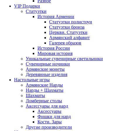
Разное
VIP Подарки
Статуэтки
История Армении
Статуэтки полистоун
Статуэтки бронза
Церкви. Статуэтки
Армянский алфавит
Галерея образов
История России
Мировая история
Уникальные сувенирные светильники
Сувенирные ночники
Армянские монеты
Деревянные изделия
Настольные игры
Армянские Нарды
Нарды + Шахматы
Шахматы
Ломберные столы
Аксессуары для нард
Аксессуары
Фишки для нард
Кости. Зары
Другие производители