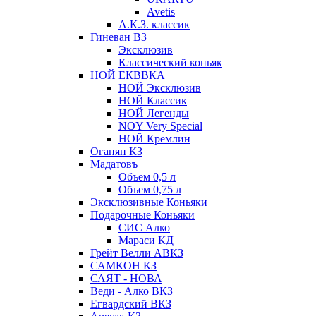
Avetis
А.К.З. классик
Гиневан ВЗ
Эксклюзив
Классический коньяк
НОЙ ЕКВВКА
НОЙ Эксклюзив
НОЙ Классик
НОЙ Легенды
NOY Very Speсial
НОЙ Кремлин
Оганян КЗ
Мадатовъ
Объем 0,5 л
Объем 0,75 л
Эксклюзивные Коньяки
Подарочные Коньяки
СИС Алко
Мараси КД
Грейт Велли АВКЗ
САМКОН КЗ
САЯТ - НОВА
Веди - Алко ВКЗ
Егвардский ВКЗ