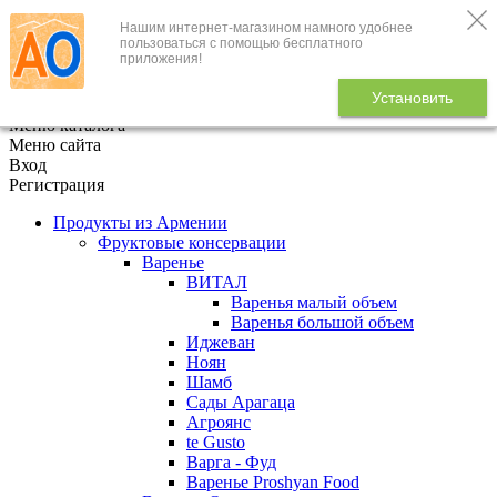
Нашим интернет-магазином намного удобнее
+7 (495) 646-888-1
пользоваться с помощью бесплатного
приложения!
В корзине
0
товаров
Установить
x
Меню каталога
Меню сайта
Вход
Регистрация
Продукты из Армении
Фруктовые консервации
Варенье
ВИТАЛ
Варенья малый объем
Варенья большой объем
Иджеван
Ноян
Шамб
Сады Арагаца
Агроянс
te Gusto
Варга - Фуд
Варенье Proshyan Food