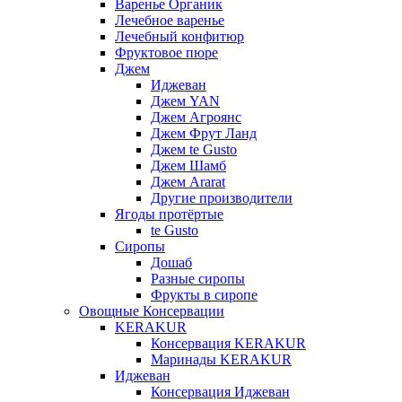
Варенье Органик
Лечебное варенье
Лечебный конфитюр
Фруктовое пюре
Джем
Иджеван
Джем YAN
Джем Агроянс
Джем Фрут Ланд
Джем te Gusto
Джем Шамб
Джем Ararat
Другие производители
Ягоды протёртые
te Gusto
Сиропы
Дошаб
Разные сиропы
Фрукты в сиропе
Овощные Консервации
KERAKUR
Консервация KERAKUR
Маринады KERAKUR
Иджеван
Консервация Иджеван