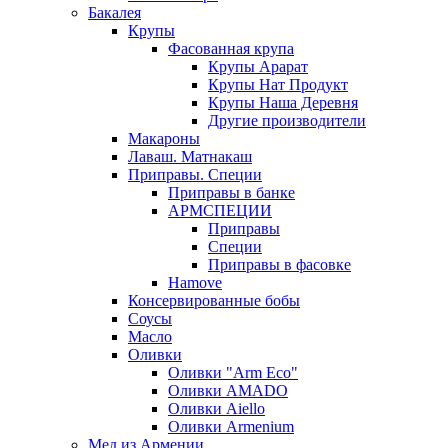
Бакалея
Крупы
Фасованная крупа
Крупы Арарат
Крупы Нат Продукт
Крупы Наша Деревня
Другие производители
Макароны
Лаваш. Матнакаш
Приправы. Специи
Приправы в банке
АРМСПЕЦИИ
Приправы
Специи
Приправы в фасовке
Hamove
Консервированные бобы
Соусы
Масло
Оливки
Оливки "Arm Eco"
Оливки AMADO
Оливки Aiello
Оливки Armenium
Мед из Армении