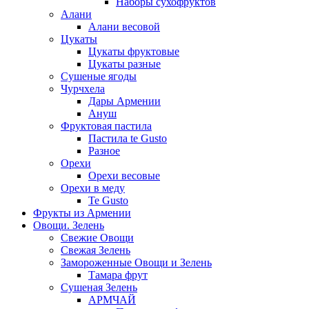
Наборы сухофруктов
Алани
Алани весовой
Цукаты
Цукаты фруктовые
Цукаты разные
Сушеные ягоды
Чурчхела
Дары Армении
Ануш
Фруктовая пастила
Пастила te Gusto
Разное
Орехи
Орехи весовые
Орехи в меду
Te Gusto
Фрукты из Армении
Овощи. Зелень
Свежие Овощи
Свежая Зелень
Замороженные Овощи и Зелень
Тамара фрут
Сушеная Зелень
АРМЧАЙ