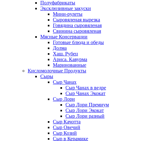
Полуфабрикаты
Эксклюзивные закуски
Мини-рулеты
Сыровяленая вырезка
Говядина сыровяленая
Свинина сыровяленая
Мясные Консервации
Готовые блюда и обеды
Долма
Хаш. Рубец
Ариса. Кавурма
Маринованные
Кисломолочные Продукты
Сыры
Сыр Чанах
Сыр Чанах в ведре
Сыр Чанах Экокат
Сыр Лори
Сыр Лори Премиум
Сыр Лори Экокат
Сыр Лори разный
Сыр Качотта
Сыр Овечий
Сыр Козий
Сыр в Керамике