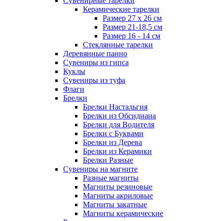
Сувенирные тарелки
Керамические тарелки
Размер 27 х 26 см
Размер 21-18,5 см
Размер 16 - 14 см
Стеклянные тарелки
Деревянные панно
Сувениры из гипса
Куклы
Сувениры из туфа
Флаги
Брелки
Брелки Настальгия
Брелки из Обсидиана
Брелки для Водителя
Брелки с Буквами
Брелки из Дерева
Брелки из Керамики
Брелки Разные
Сувениры на магните
Разные магниты
Магниты резиновые
Магниты акриловые
Магниты закатные
Магниты керамические