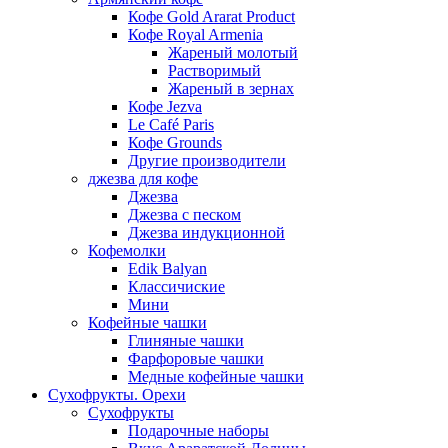
Кофе Gold Ararat Product
Кофе Royal Armenia
Жареный молотый
Растворимый
Жареный в зернах
Кофе Jezva
Le Café Paris
Кофе Grounds
Другие производители
джезва для кофе
Джезва
Джезва с песком
Джезва индукционной
Кофемолки
Edik Balyan
Классичиские
Мини
Кофейные чашки
Глиняные чашки
Фарфоровые чашки
Медные кофейные чашки
Сухофрукты. Орехи
Сухофрукты
Подарочные наборы