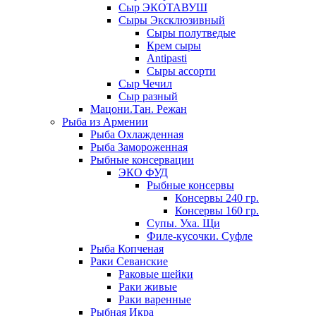
Сыр ЭКОТАВУШ
Сыры Эксклюзивный
Сыры полутведые
Крем сыры
Antipasti
Сыры ассорти
Сыр Чечил
Сыр разный
Мацони.Тан. Режан
Рыба из Армении
Рыба Охлажденная
Рыба Замороженная
Рыбные консервации
ЭКО ФУД
Рыбные консервы
Консервы 240 гр.
Консервы 160 гр.
Супы. Уха. Щи
Филе-кусочки. Суфле
Рыба Копченая
Раки Севанские
Раковые шейки
Раки живые
Раки варенные
Рыбная Икра