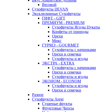
Вкус Араратской Долины
Весовой
Сухофрукты IJEVAN
Эксклюзивные Сухофрукты
ГИФТ - GIFT
ПРЕМИУМ - PREMIUM
Сухофрукты Ягоды Цукаты
Конфеты от природы
Орехи
Микс
ГУРМЭ - GOURMET
Сухофрукты с начинками
Орехи и семечки
Сухофрукты и ягоды
ЭКСТРА - EXTRA
Сухофрукты с начинками
Орехи и семечки
Сухофрукты и ягоды
ЭКОНОМ - ECONOM
Сухофрукты и ягоды
Орехи и семечки
Разное
Сухофрукты Aregi
Сушеные фрукты
Фруктовые Чипсы