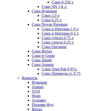
Соки 0,250 л
Соки SIS 1,6 л.
Соки Иджеван
Соки 1.0 л
Соки 0.25 л
Соки Noyan Premium
Соки и Нектары 1,0 л
Соки и Нектары 0,2 л
Соки стекло 0,75 л
Соки стекло 0,25 л
Соки Органик
Соки Витал
Соки te Gusto
Соки Шамб
Соки Арарат
Соки Tetra Pak 0,97л.
Соки Премиум ст. 0,75
Компоты
Иджеван
Арарат
YAN
Ноян
Агроянс
Прошян Фуд
Витал