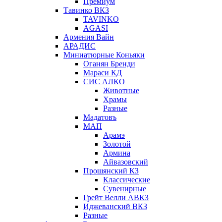
Премиум
Тавинко ВКЗ
TAVINKO
AGASI
Армения Вайн
АРАДИС
Миниатюрные Коньяки
Оганян Бренди
Мараси КД
СИС АЛКО
Животные
Храмы
Разные
Мадатовъ
МАП
Арамэ
Золотой
Армина
Айвазовский
Прошянский КЗ
Классические
Сувенирные
Грейт Велли АВКЗ
Иджеванский ВКЗ
Разные