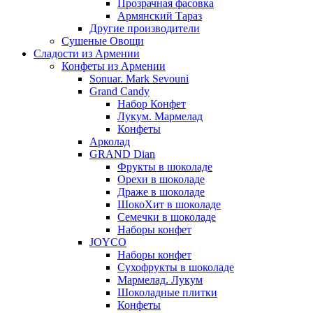
Прозрачная фасовка
Армянский Тараз
Другие производители
Сушеные Овощи
Сладости из Армении
Конфеты из Армении
Sonuar. Mark Sevouni
Grand Candy
Набор Конфет
Лукум. Мармелад
Конфеты
Арколад
GRAND Dian
Фрукты в шоколаде
Орехи в шоколаде
Драже в шоколаде
ШокоХит в шоколаде
Семечки в шоколаде
Наборы конфет
JOYCO
Наборы конфет
Сухофрукты в шоколаде
Мармелад. Лукум
Шоколадные плитки
Конфеты