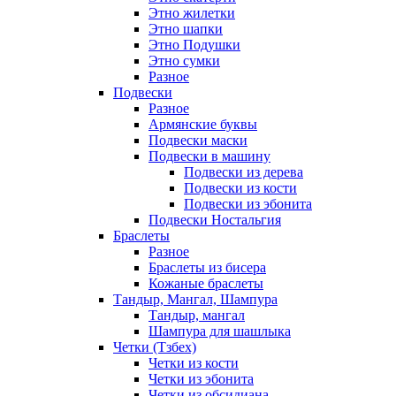
Этно жилетки
Этно шапки
Этно Подушки
Этно сумки
Разное
Подвески
Разное
Армянские буквы
Подвески маски
Подвески в машину
Подвески из дерева
Подвески из кости
Подвески из эбонита
Подвески Ностальгия
Браслеты
Разное
Браслеты из бисера
Кожаные браслеты
Тандыр, Мангал, Шампура
Тандыр, мангал
Шампура для шашлыка
Четки (Тзбех)
Четки из кости
Четки из эбонита
Четки из обсидиана