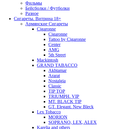
Фильмы
Бейсболки / Футболки
Разное
Сигареты. Витрина 18+
Армянские Сигареты
Cigaronne
Cigaronne
Tattoo by Cigaronne
Center
AMG
5th Street
Mackintosh
GRAND TABACCO
Akhtamar
Ararat
Nostalgia
Classic
TIP TOP
TRIUMPH. VIP
MT. BLACK TIP
GT. Elegant. New Bleck
Lex Tobacco
MORION
SOPRANO, LEX, ALEX
Karelia and others