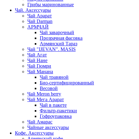
Грибы маринованные
Чай. Аксессуары
Чай Арарат
Чай Darman
АРМЧАЙ
Чай заварочный
Прозрачная фасовка
Армянский Тараз
Чай "IJEVAN". MASIS
Чай Агат
Чай Нане
Чай Гюмри
Чай Манана
Чай травяной
Био-сертифицированный
Весовой
Чай Meron berry
Чай Мега Арарат
Чай в пакете
Фильтр-пакетики
Гофроупаковка
Чай Амарас
Чайные аксессуары
Кофе. Аксессуары
Армянский кофе