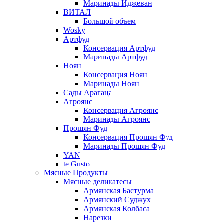
Маринады Иджеван
ВИТАЛ
Большой объем
Wosky
Артфуд
Консервация Артфуд
Маринады Артфуд
Ноян
Консервация Ноян
Маринады Ноян
Сады Арагаца
Агроянс
Консервация Агроянс
Маринады Агроянс
Прошян Фуд
Консервация Прошян Фуд
Маринады Прошян Фуд
YAN
te Gusto
Мясные Продукты
Мясные деликатесы
Армянская Бастурма
Армянский Суджух
Армянская Колбаса
Нарезки