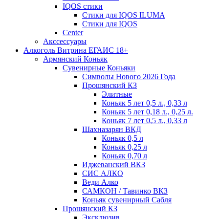
IQOS стики
Стики для IQOS ILUMA
Стики для IQOS
Сenter
Акссессуары
Алкоголь Витрина ЕГАИС 18+
Армянский Коньяк
Сувенирные Коньяки
Символы Нового 2026 Года
Прошянский КЗ
Элитные
Коньяк 5 лет 0,5 л., 0,33 л
Коньяк 5 лет 0,18 л., 0,25 л.
Коньяк 7 лет 0,5 л., 0,33 л
Шахназарян ВКД
Коньяк 0,5 л
Коньяк 0,25 л
Коньяк 0,70 л
Иджеванский ВКЗ
СИС АЛКО
Веди Алко
САМКОН / Тавинко ВКЗ
Коньяк сувенирный Сабля
Прошянский КЗ
Эксклюзив