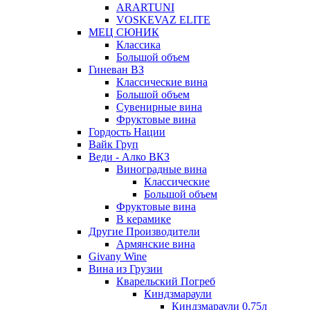
ARARTUNI
VOSKEVAZ ELITE
МЕЦ СЮНИК
Классика
Большой объем
Гиневан ВЗ
Классические вина
Большой объем
Сувенирные вина
Фруктовые вина
Гордость Нации
Вайк Груп
Веди - Алко ВКЗ
Виноградные вина
Классические
Большой объем
Фруктовые вина
В керамике
Другие Производители
Армянские вина
Givany Wine
Вина из Грузии
Кварельский Погреб
Киндзмараули
Киндзмараули 0,75л