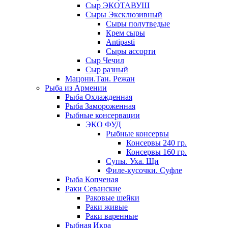
Сыр ЭКОТАВУШ
Сыры Эксклюзивный
Сыры полутведые
Крем сыры
Antipasti
Сыры ассорти
Сыр Чечил
Сыр разный
Мацони.Тан. Режан
Рыба из Армении
Рыба Охлажденная
Рыба Замороженная
Рыбные консервации
ЭКО ФУД
Рыбные консервы
Консервы 240 гр.
Консервы 160 гр.
Супы. Уха. Щи
Филе-кусочки. Суфле
Рыба Копченая
Раки Севанские
Раковые шейки
Раки живые
Раки варенные
Рыбная Икра