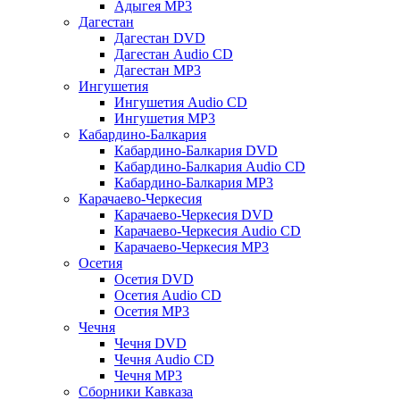
Адыгея MP3
Дагестан
Дагестан DVD
Дагестан Audio CD
Дагестан MP3
Ингушетия
Ингушетия Audio CD
Ингушетия MP3
Кабардино-Балкария
Кабардино-Балкария DVD
Кабардино-Балкария Audio CD
Кабардино-Балкария MP3
Карачаево-Черкесия
Карачаево-Черкесия DVD
Карачаево-Черкесия Audio CD
Карачаево-Черкесия MP3
Осетия
Осетия DVD
Осетия Audio CD
Осетия MP3
Чечня
Чечня DVD
Чечня Audio CD
Чечня MP3
Сборники Кавказа