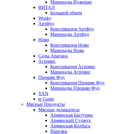
Маринады Иджеван
ВИТАЛ
Большой объем
Wosky
Артфуд
Консервация Артфуд
Маринады Артфуд
Ноян
Консервация Ноян
Маринады Ноян
Сады Арагаца
Агроянс
Консервация Агроянс
Маринады Агроянс
Прошян Фуд
Консервация Прошян Фуд
Маринады Прошян Фуд
YAN
te Gusto
Мясные Продукты
Мясные деликатесы
Армянская Бастурма
Армянский Суджух
Армянская Колбаса
Нарезки