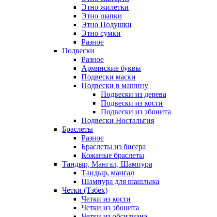
Этно жилетки
Этно шапки
Этно Подушки
Этно сумки
Разное
Подвески
Разное
Армянские буквы
Подвески маски
Подвески в машину
Подвески из дерева
Подвески из кости
Подвески из эбонита
Подвески Ностальгия
Браслеты
Разное
Браслеты из бисера
Кожаные браслеты
Тандыр, Мангал, Шампура
Тандыр, мангал
Шампура для шашлыка
Четки (Тзбех)
Четки из кости
Четки из эбонита
Четки из обсидиана