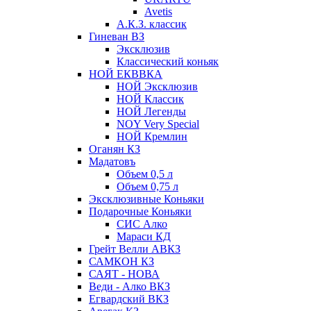
Avetis
А.К.З. классик
Гиневан ВЗ
Эксклюзив
Классический коньяк
НОЙ ЕКВВКА
НОЙ Эксклюзив
НОЙ Классик
НОЙ Легенды
NOY Very Speсial
НОЙ Кремлин
Оганян КЗ
Мадатовъ
Объем 0,5 л
Объем 0,75 л
Эксклюзивные Коньяки
Подарочные Коньяки
СИС Алко
Мараси КД
Грейт Велли АВКЗ
САМКОН КЗ
САЯТ - НОВА
Веди - Алко ВКЗ
Егвардский ВКЗ