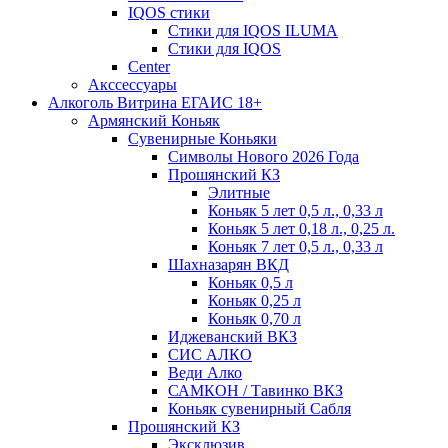
IQOS стики
Стики для IQOS ILUMA
Стики для IQOS
Сenter
Акссессуары
Алкоголь Витрина ЕГАИС 18+
Армянский Коньяк
Сувенирные Коньяки
Символы Нового 2026 Года
Прошянский КЗ
Элитные
Коньяк 5 лет 0,5 л., 0,33 л
Коньяк 5 лет 0,18 л., 0,25 л.
Коньяк 7 лет 0,5 л., 0,33 л
Шахназарян ВКД
Коньяк 0,5 л
Коньяк 0,25 л
Коньяк 0,70 л
Иджеванский ВКЗ
СИС АЛКО
Веди Алко
САМКОН / Тавинко ВКЗ
Коньяк сувенирный Сабля
Прошянский КЗ
Эксклюзив