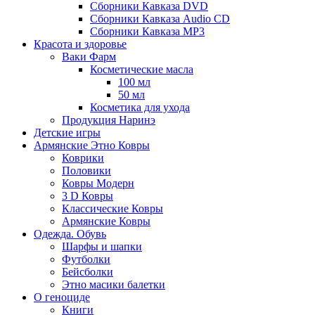
Сборники Кавказа DVD
Сборники Кавказа Audio CD
Сборники Кавказа MP3
Красота и здоровье
Ваки Фарм
Косметические масла
100 мл
50 мл
Косметика для ухода
Продукция Наринэ
Детские игры
Армянские Этно Ковры
Коврики
Половики
Ковры Модерн
3 D Ковры
Классические Ковры
Армянские Ковры
Одежда. Обувь
Шарфы и шапки
Футболки
Бейсболки
Этно масики балетки
О геноциде
Книги