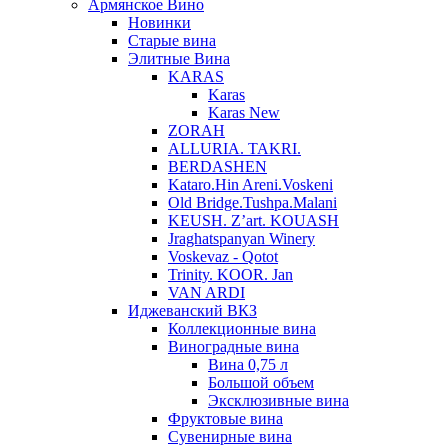
Армянское Вино
Новинки
Старые вина
Элитные Вина
KARAS
Karas
Karas New
ZORAH
ALLURIA. TAKRI.
BERDASHEN
Kataro.Hin Areni.Voskeni
Old Bridge.Tushpa.Malani
KEUSH. Z’art. KOUASH
Jraghatspanyan Winery
Voskevaz - Qotot
Trinity. KOOR. Jan
VAN ARDI
Иджеванский ВКЗ
Коллекционные вина
Виноградные вина
Вина 0,75 л
Большой объем
Эксклюзивные вина
Фруктовые вина
Cувенирные вина