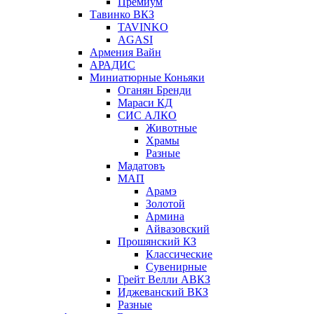
Премиум
Тавинко ВКЗ
TAVINKO
AGASI
Армения Вайн
АРАДИС
Миниатюрные Коньяки
Оганян Бренди
Мараси КД
СИС АЛКО
Животные
Храмы
Разные
Мадатовъ
МАП
Арамэ
Золотой
Армина
Айвазовский
Прошянский КЗ
Классические
Сувенирные
Грейт Велли АВКЗ
Иджеванский ВКЗ
Разные