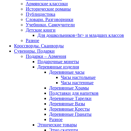
Армянские классики
Исторические романы
Публицистика
Словари. Разговорники
Учебники. Самоучители
Детские книги
Для дошкольников<br> и младших классов
Разное
Кроссворды. Сканворды
Сувениры. Подарки
Подарки – Армения
Подарочные монеты
Деревянные изделия
Деревянные часы
Часы настольные
Часы настенные
Деревянные Храмы
Подставки для напитков
Деревянные Тарелки
Деревянные Вазы
Деревянные Кресты
Деревянные Гранаты
Разное
Этнические товары
Этно скатерти