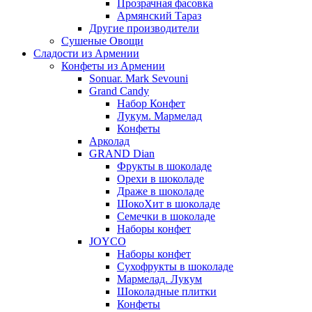
Прозрачная фасовка
Армянский Тараз
Другие производители
Сушеные Овощи
Сладости из Армении
Конфеты из Армении
Sonuar. Mark Sevouni
Grand Candy
Набор Конфет
Лукум. Мармелад
Конфеты
Арколад
GRAND Dian
Фрукты в шоколаде
Орехи в шоколаде
Драже в шоколаде
ШокоХит в шоколаде
Семечки в шоколаде
Наборы конфет
JOYCO
Наборы конфет
Сухофрукты в шоколаде
Мармелад. Лукум
Шоколадные плитки
Конфеты