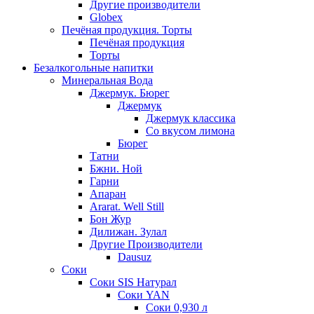
Другие производители
Globex
Печёная продукция. Торты
Печёная продукция
Торты
Безалкогольные напитки
Минеральная Вода
Джермук. Бюрег
Джермук
Джермук классика
Со вкусом лимона
Бюрег
Татни
Бжни. Ной
Гарни
Апаран
Ararat. Well Still
Бон Жур
Дилижан. Зулал
Другие Производители
Dausuz
Соки
Соки SIS Натурал
Соки YAN
Соки 0,930 л