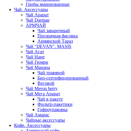
Грибы маринованные
Чай. Аксессуары
Чай Арарат
Чай Darman
АРМЧАЙ
Чай заварочный
Прозрачная фасовка
Армянский Тараз
Чай "IJEVAN". MASIS
Чай Агат
Чай Нане
Чай Гюмри
Чай Манана
Чай травяной
Био-сертифицированный
Весовой
Чай Meron berry
Чай Мега Арарат
Чай в пакете
Фильтр-пакетики
Гофроупаковка
Чай Амарас
Чайные аксессуары
Кофе. Аксессуары
Армянский кофе