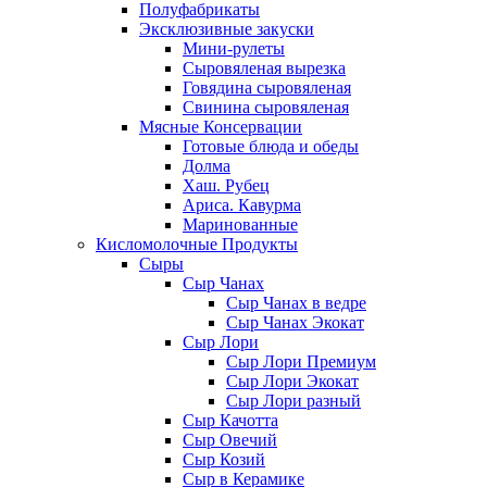
Полуфабрикаты
Эксклюзивные закуски
Мини-рулеты
Сыровяленая вырезка
Говядина сыровяленая
Свинина сыровяленая
Мясные Консервации
Готовые блюда и обеды
Долма
Хаш. Рубец
Ариса. Кавурма
Маринованные
Кисломолочные Продукты
Сыры
Сыр Чанах
Сыр Чанах в ведре
Сыр Чанах Экокат
Сыр Лори
Сыр Лори Премиум
Сыр Лори Экокат
Сыр Лори разный
Сыр Качотта
Сыр Овечий
Сыр Козий
Сыр в Керамике