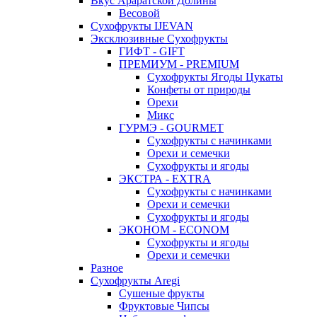
Вкус Араратской Долины
Весовой
Сухофрукты IJEVAN
Эксклюзивные Сухофрукты
ГИФТ - GIFT
ПРЕМИУМ - PREMIUM
Сухофрукты Ягоды Цукаты
Конфеты от природы
Орехи
Микс
ГУРМЭ - GOURMET
Сухофрукты с начинками
Орехи и семечки
Сухофрукты и ягоды
ЭКСТРА - EXTRA
Сухофрукты с начинками
Орехи и семечки
Сухофрукты и ягоды
ЭКОНОМ - ECONOM
Сухофрукты и ягоды
Орехи и семечки
Разное
Сухофрукты Aregi
Сушеные фрукты
Фруктовые Чипсы