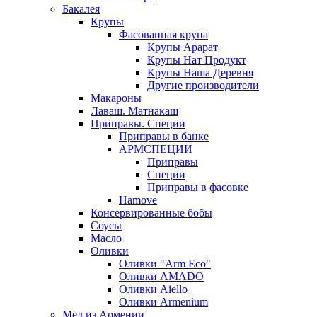
Бакалея
Крупы
Фасованная крупа
Крупы Арарат
Крупы Нат Продукт
Крупы Наша Деревня
Другие производители
Макароны
Лаваш. Матнакаш
Приправы. Специи
Приправы в банке
АРМСПЕЦИИ
Приправы
Специи
Приправы в фасовке
Hamove
Консервированные бобы
Соусы
Масло
Оливки
Оливки "Arm Eco"
Оливки AMADO
Оливки Aiello
Оливки Armenium
Мед из Армении