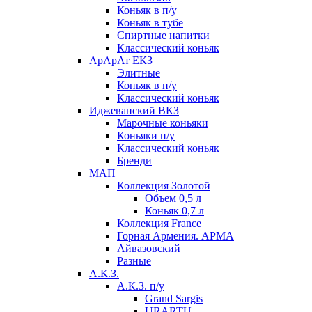
Коньяк в п/у
Коньяк в тубе
Спиртные напитки
Классический коньяк
АрАрАт ЕКЗ
Элитные
Коньяк в п/у
Классический коньяк
Иджеванский ВКЗ
Марочные коньяки
Коньяки п/у
Классический коньяк
Бренди
МАП
Коллекция Золотой
Объем 0,5 л
Коньяк 0,7 л
Коллекция France
Горная Армения. АРМА
Айвазовский
Разные
А.К.З.
А.К.З. п/у
Grand Sargis
URARTU