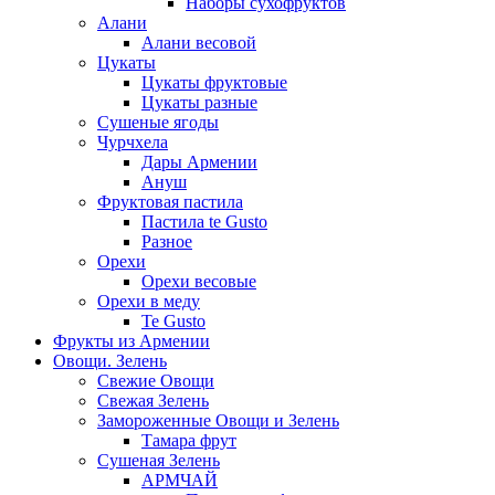
Наборы сухофруктов
Алани
Алани весовой
Цукаты
Цукаты фруктовые
Цукаты разные
Сушеные ягоды
Чурчхела
Дары Армении
Ануш
Фруктовая пастила
Пастила te Gusto
Разное
Орехи
Орехи весовые
Орехи в меду
Te Gusto
Фрукты из Армении
Овощи. Зелень
Свежие Овощи
Свежая Зелень
Замороженные Овощи и Зелень
Тамара фрут
Сушеная Зелень
АРМЧАЙ