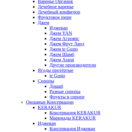
Варенье Органик
Лечебное варенье
Лечебный конфитюр
Фруктовое пюре
Джем
Иджеван
Джем YAN
Джем Агроянс
Джем Фрут Ланд
Джем te Gusto
Джем Шамб
Джем Ararat
Другие производители
Ягоды протёртые
te Gusto
Сиропы
Дошаб
Разные сиропы
Фрукты в сиропе
Овощные Консервации
KERAKUR
Консервация KERAKUR
Маринады KERAKUR
Иджеван
Консервация Иджеван