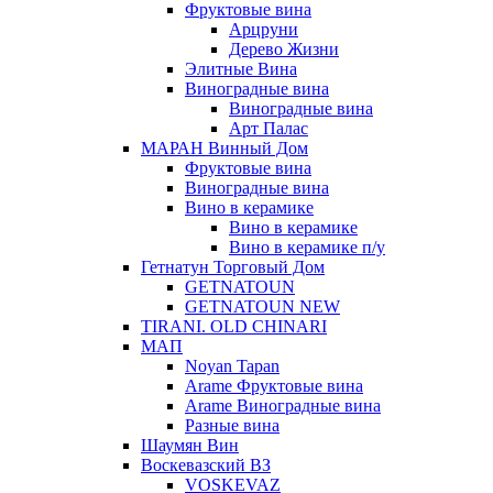
Фруктовые вина
Арцруни
Дерево Жизни
Элитные Вина
Виноградные вина
Виноградные вина
Арт Палас
МАРАН Винный Дом
Фруктовые вина
Виноградные вина
Вино в керамике
Вино в керамике
Вино в керамике п/у
Гетнатун Торговый Дом
GETNATOUN
GETNATOUN NEW
TIRANI. OLD CHINARI
МАП
Noyan Tapan
Arame Фруктовые вина
Arame Виноградные вина
Разные вина
Шаумян Вин
Воскевазский ВЗ
VOSKEVAZ