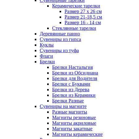
Сувенирные тарелки
Керамические тарелки
Размер 27 х 26 см
Размер 21-18,5 см
Размер 16 - 14 см
Стеклянные тарелки
Деревянные панно
Сувениры из гипса
Куклы
Сувениры из туфа
Флаги
Брелки
Брелки Настальгия
Брелки из Обсидиана
Брелки для Водителя
Брелки с Буквами
Брелки из Дерева
Брелки из Керамики
Брелки Разные
Сувениры на магните
Разные магниты
Магниты резиновые
Магниты акриловые
Магниты закатные
Магниты керамические