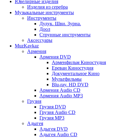
Ювелирные изделия
Изделия из серебра
Музыкальные инструменты
Инструменты
Дудук. Шви. Зурна.
Доол
Струнные инструменты
Аксессуары
MuzKavkaz
Армения
Армения DVD
Арменфильм Киностудия
Ереван Киностудия
Документальное Кино
Мультфильмы
Blu-ray. HD DVD
Армения Audio CD
Армения Audio MP3
Грузия
Грузия DVD
Грузия Audio CD
Грузия MP3
Адыгея
Адыгея DVD
Адыгея Audio CD