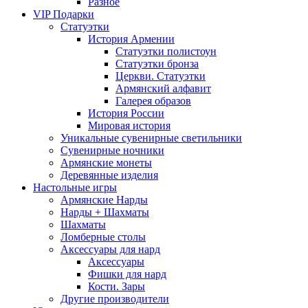
Разное
VIP Подарки
Статуэтки
История Армении
Статуэтки полистоун
Статуэтки бронза
Церкви. Статуэтки
Армянский алфавит
Галерея образов
История России
Мировая история
Уникальные сувенирные светильники
Сувенирные ночники
Армянские монеты
Деревянные изделия
Настольные игры
Армянские Нарды
Нарды + Шахматы
Шахматы
Ломберные столы
Аксессуары для нард
Аксессуары
Фишки для нард
Кости. Зары
Другие производители