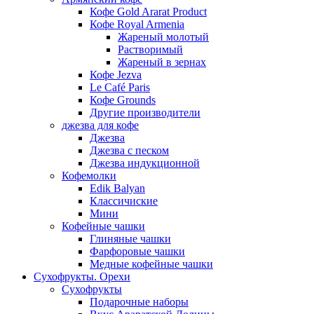
Кофе Gold Ararat Product
Кофе Royal Armenia
Жареный молотый
Растворимый
Жареный в зернах
Кофе Jezva
Le Café Paris
Кофе Grounds
Другие производители
джезва для кофе
Джезва
Джезва с песком
Джезва индукционной
Кофемолки
Edik Balyan
Классичиские
Мини
Кофейные чашки
Глиняные чашки
Фарфоровые чашки
Медные кофейные чашки
Сухофрукты. Орехи
Сухофрукты
Подарочные наборы