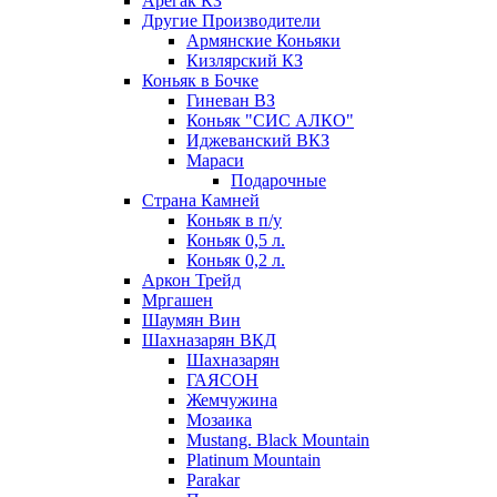
Арегак КЗ
Другие Производители
Армянские Коньяки
Кизлярский КЗ
Коньяк в Бочке
Гиневан ВЗ
Коньяк "СИС АЛКО"
Иджеванский ВКЗ
Мараси
Подарочные
Страна Камней
Коньяк в п/у
Коньяк 0,5 л.
Коньяк 0,2 л.
Аркон Трейд
Мргашен
Шаумян Вин
Шахназарян ВКД
Шахназарян
ГАЯСОН
Жемчужина
Мозаика
Mustang. Black Mountain
Platinum Mountain
Parakar