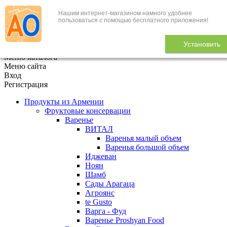
Нашим интернет-магазином намного удобнее
+7 (495) 646-888-1
пользоваться с помощью бесплатного приложения!
В корзине
0
товаров
Установить
x
Меню каталога
Меню сайта
Вход
Регистрация
Продукты из Армении
Фруктовые консервации
Варенье
ВИТАЛ
Варенья малый объем
Варенья большой объем
Иджеван
Ноян
Шамб
Сады Арагаца
Агроянс
te Gusto
Варга - Фуд
Варенье Proshyan Food