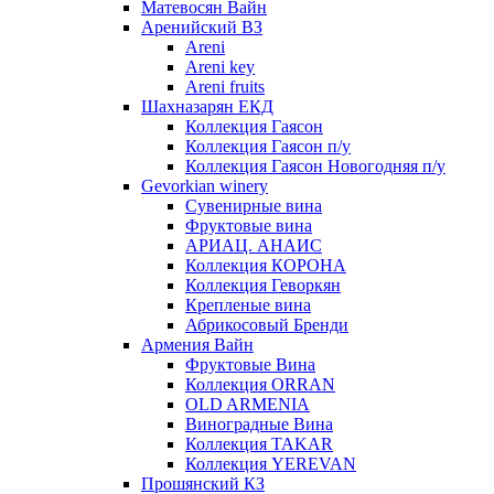
Матевосян Вайн
Аренийский ВЗ
Areni
Areni key
Areni fruits
Шахназарян ЕКД
Коллекция Гаясон
Коллекция Гаясон п/у
Коллекция Гаясон Новогодняя п/у
Gevorkian winery
Сувенирные вина
Фруктовые вина
АРИАЦ. АНАИС
Коллекция КОРОНА
Коллекция Геворкян
Крепленые вина
Абрикосовый Бренди
Армения Вайн
Фруктовые Вина
Коллекция ORRAN
OLD ARMENIA
Виноградные Вина
Коллекция TAKAR
Коллекция YEREVAN
Прошянский КЗ