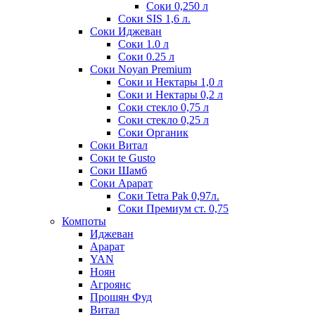
Соки 0,250 л
Соки SIS 1,6 л.
Соки Иджеван
Соки 1.0 л
Соки 0.25 л
Соки Noyan Premium
Соки и Нектары 1,0 л
Соки и Нектары 0,2 л
Соки стекло 0,75 л
Соки стекло 0,25 л
Соки Органик
Соки Витал
Соки te Gusto
Соки Шамб
Соки Арарат
Соки Tetra Pak 0,97л.
Соки Премиум ст. 0,75
Компоты
Иджеван
Арарат
YAN
Ноян
Агроянс
Прошян Фуд
Витал