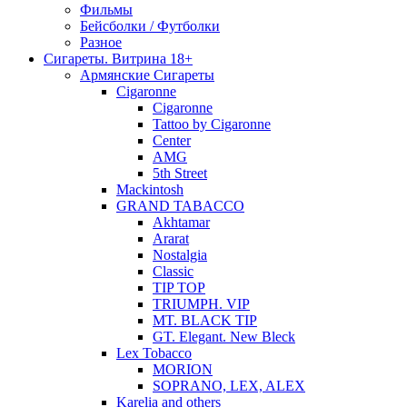
Фильмы
Бейсболки / Футболки
Разное
Сигареты. Витрина 18+
Армянские Сигареты
Cigaronne
Cigaronne
Tattoo by Cigaronne
Center
AMG
5th Street
Mackintosh
GRAND TABACCO
Akhtamar
Ararat
Nostalgia
Classic
TIP TOP
TRIUMPH. VIP
MT. BLACK TIP
GT. Elegant. New Bleck
Lex Tobacco
MORION
SOPRANO, LEX, ALEX
Karelia and others