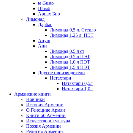
te Gusto
Шамб
Арцах Био
Лимонад
Дарбас
Лимонад 0,5 л. Стекло
Лимонад 1,25 л. ПЭТ
Ануш
Ани
Лимонад 0,5 л ст
Лимонад 0,5 л ПЭТ
Лимонад 1,0 л ПЭТ
Лимонад 1,5 л ПЭТ
Другие производители
Натахтари
Натахтари 0,5л
Натахтари 1,0л
Армянские книги
Новинки
История Армении
О Геноциде Армян
Книги об Армении
Иcкусство и культура
Поэзия Армении
Религия Армении