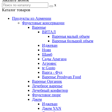
Заказать звонок
x
Каталог товаров
Продукты из Армении
Фруктовые консервации
Варенье
ВИТАЛ
Варенья малый объем
Варенья большой объем
Иджеван
Ноян
Шамб
Сады Арагаца
Агроянс
te Gusto
Варга - Фуд
Варенье Proshyan Food
Варенье Органик
Лечебное варенье
Лечебный конфитюр
Фруктовое пюре
Джем
Иджеван
Джем YAN