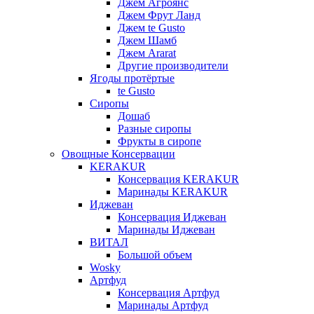
Джем Агроянс
Джем Фрут Ланд
Джем te Gusto
Джем Шамб
Джем Ararat
Другие производители
Ягоды протёртые
te Gusto
Сиропы
Дошаб
Разные сиропы
Фрукты в сиропе
Овощные Консервации
KERAKUR
Консервация KERAKUR
Маринады KERAKUR
Иджеван
Консервация Иджеван
Маринады Иджеван
ВИТАЛ
Большой объем
Wosky
Артфуд
Консервация Артфуд
Маринады Артфуд