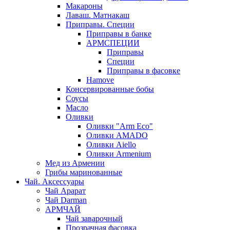
Макароны
Лаваш. Матнакаш
Приправы. Специи
Приправы в банке
АРМСПЕЦИИ
Приправы
Специи
Приправы в фасовке
Hamove
Консервированные бобы
Соусы
Масло
Оливки
Оливки "Arm Eco"
Оливки AMADO
Оливки Aiello
Оливки Armenium
Мед из Армении
Грибы маринованные
Чай. Аксессуары
Чай Арарат
Чай Darman
АРМЧАЙ
Чай заварочный
Прозрачная фасовка