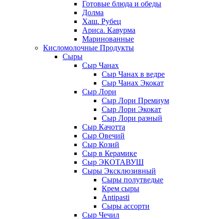
Готовые блюда и обеды
Долма
Хаш. Рубец
Ариса. Кавурма
Маринованные
Кисломолочные Продукты
Сыры
Сыр Чанах
Сыр Чанах в ведре
Сыр Чанах Экокат
Сыр Лори
Сыр Лори Премиум
Сыр Лори Экокат
Сыр Лори разный
Сыр Качотта
Сыр Овечий
Сыр Козий
Сыр в Керамике
Сыр ЭКОТАВУШ
Сыры Эксклюзивный
Сыры полутведые
Крем сыры
Antipasti
Сыры ассорти
Сыр Чечил