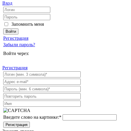
Вход
Запомнить меня
Регистрация
Забыли пароль?
Войти через:
Регистрация
Введите слово на картинке:
*