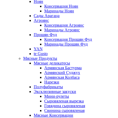
Ноян
Консервация Ноян
Маринады Ноян
Сады Арагаца
Агроянс
Консервация Агроянс
Маринады Агроянс
Прошян Фуд
Консервация Прошян Фуд
Маринады Прошян Фуд
YAN
te Gusto
Мясные Продукты
Мясные деликатесы
Армянская Бастурма
Армянский Суджух
Армянская Колбаса
Нарезки
Полуфабрикаты
Эксклюзивные закуски
Мини-рулеты
Сыровяленая вырезка
Говядина сыровяленая
Свинина сыровяленая
Мясные Консервации