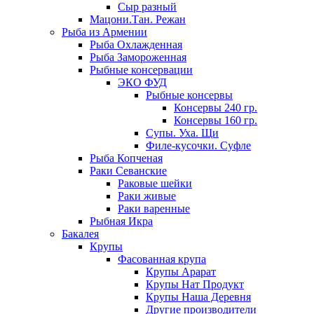
Сыр разный
Мацони.Тан. Режан
Рыба из Армении
Рыба Охлажденная
Рыба Замороженная
Рыбные консервации
ЭКО ФУД
Рыбные консервы
Консервы 240 гр.
Консервы 160 гр.
Супы. Уха. Щи
Филе-кусочки. Суфле
Рыба Копченая
Раки Севанские
Раковые шейки
Раки живые
Раки варенные
Рыбная Икра
Бакалея
Крупы
Фасованная крупа
Крупы Арарат
Крупы Нат Продукт
Крупы Наша Деревня
Другие производители