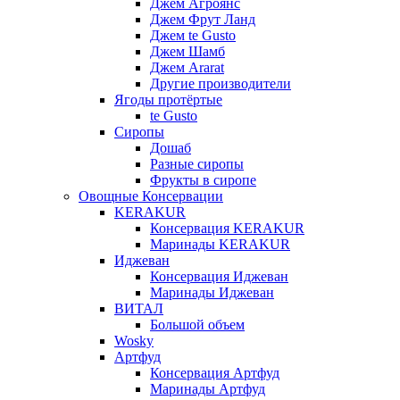
Джем Агроянс
Джем Фрут Ланд
Джем te Gusto
Джем Шамб
Джем Ararat
Другие производители
Ягоды протёртые
te Gusto
Сиропы
Дошаб
Разные сиропы
Фрукты в сиропе
Овощные Консервации
KERAKUR
Консервация KERAKUR
Маринады KERAKUR
Иджеван
Консервация Иджеван
Маринады Иджеван
ВИТАЛ
Большой объем
Wosky
Артфуд
Консервация Артфуд
Маринады Артфуд