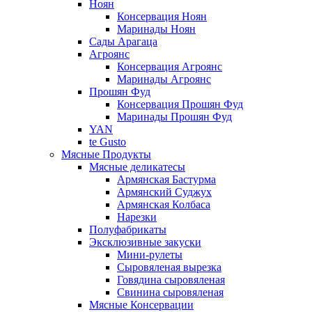
Ноян
Консервация Ноян
Маринады Ноян
Сады Арагаца
Агроянс
Консервация Агроянс
Маринады Агроянс
Прошян Фуд
Консервация Прошян Фуд
Маринады Прошян Фуд
YAN
te Gusto
Мясные Продукты
Мясные деликатесы
Армянская Бастурма
Армянский Суджух
Армянская Колбаса
Нарезки
Полуфабрикаты
Эксклюзивные закуски
Мини-рулеты
Сыровяленая вырезка
Говядина сыровяленая
Свинина сыровяленая
Мясные Консервации