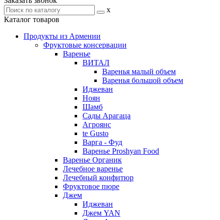
Заказать звонок
x
Каталог товаров
Продукты из Армении
Фруктовые консервации
Варенье
ВИТАЛ
Варенья малый объем
Варенья большой объем
Иджеван
Ноян
Шамб
Сады Арагаца
Агроянс
te Gusto
Варга - Фуд
Варенье Proshyan Food
Варенье Органик
Лечебное варенье
Лечебный конфитюр
Фруктовое пюре
Джем
Иджеван
Джем YAN