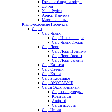
Готовые блюда и обеды
Долма
Хаш. Рубец
Ариса. Кавурма
Маринованные
Кисломолочные Продукты
Сыры
Сыр Чанах
Сыр Чанах в ведре
Сыр Чанах Экокат
Сыр Лори
Сыр Лори Премиум
Сыр Лори Экокат
Сыр Лори разный
Сыр Качотта
Сыр Овечий
Сыр Козий
Сыр в Керамике
Сыр ЭКОТАВУШ
Сыры Эксклюзивный
Сыры полутведые
Крем сыры
Antipasti
Сыры ассорти
Сыр Чечил