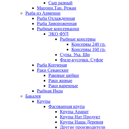
Сыр разный
Мацони.Тан. Режан
Рыба из Армении
Рыба Охлажденная
Рыба Замороженная
Рыбные консервации
ЭКО ФУД
Рыбные консервы
Консервы 240 гр.
Консервы 160 гр.
Супы. Уха. Щи
Филе-кусочки. Суфле
Рыба Копченая
Раки Севанские
Раковые шейки
Раки живые
Раки варенные
Рыбная Икра
Бакалея
Крупы
Фасованная крупа
Крупы Арарат
Крупы Нат Продукт
Крупы Наша Деревня
Другие производители