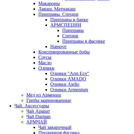
Макароны
Лаваш. Матнакаш
Приправы. Специи
Приправы в банке
АРМСПЕЦИИ
Приправы
Специи
Приправы в фасовке
Hamove
Консервированные бобы
Соусы
Масло
Оливки
Оливки "Arm Eco"
Оливки AMADO
Оливки Aiello
Оливки Armenium
Мед из Армении
Грибы маринованные
Чай. Аксессуары
Чай Арарат
Чай Darman
АРМЧАЙ
Чай заварочный
Прозрачная фасовка