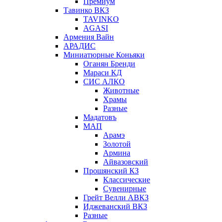
Премиум
Тавинко ВКЗ
TAVINKO
AGASI
Армения Вайн
АРАДИС
Миниатюрные Коньяки
Оганян Бренди
Мараси КД
СИС АЛКО
Животные
Храмы
Разные
Мадатовъ
МАП
Арамэ
Золотой
Армина
Айвазовский
Прошянский КЗ
Классические
Сувенирные
Грейт Велли АВКЗ
Иджеванский ВКЗ
Разные