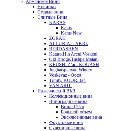
Армянское Вино
Новинки
Старые вина
Элитные Вина
KARAS
Karas
Karas New
ZORAH
ALLURIA. TAKRI.
BERDASHEN
Kataro.Hin Areni.Voskeni
Old Bridge.Tushpa.Malani
KEUSH. Z’art. KOUASH
Jraghatspanyan Winery
Voskevaz - Qotot
Trinity. KOOR. Jan
VAN ARDI
Иджеванский ВКЗ
Коллекционные вина
Виноградные вина
Вина 0,75 л
Большой объем
Эксклюзивные вина
Фруктовые вина
Cувенирные вина