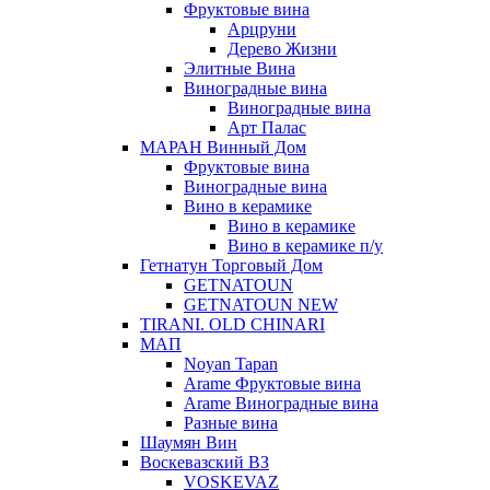
Фруктовые вина
Арцруни
Дерево Жизни
Элитные Вина
Виноградные вина
Виноградные вина
Арт Палас
МАРАН Винный Дом
Фруктовые вина
Виноградные вина
Вино в керамике
Вино в керамике
Вино в керамике п/у
Гетнатун Торговый Дом
GETNATOUN
GETNATOUN NEW
TIRANI. OLD CHINARI
МАП
Noyan Tapan
Arame Фруктовые вина
Arame Виноградные вина
Разные вина
Шаумян Вин
Воскевазский ВЗ
VOSKEVAZ