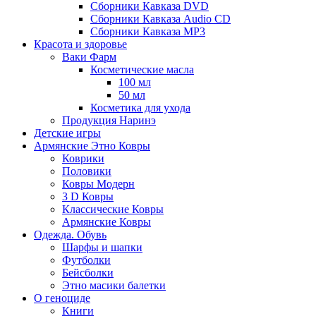
Сборники Кавказа DVD
Сборники Кавказа Audio CD
Сборники Кавказа MP3
Красота и здоровье
Ваки Фарм
Косметические масла
100 мл
50 мл
Косметика для ухода
Продукция Наринэ
Детские игры
Армянские Этно Ковры
Коврики
Половики
Ковры Модерн
3 D Ковры
Классические Ковры
Армянские Ковры
Одежда. Обувь
Шарфы и шапки
Футболки
Бейсболки
Этно масики балетки
О геноциде
Книги