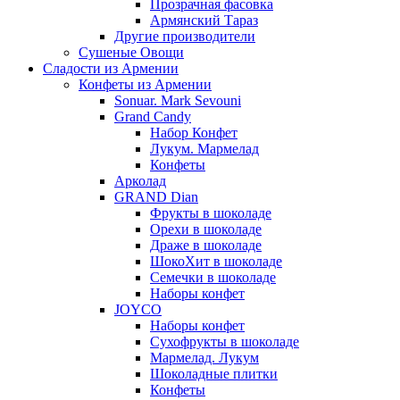
Прозрачная фасовка
Армянский Тараз
Другие производители
Сушеные Овощи
Сладости из Армении
Конфеты из Армении
Sonuar. Mark Sevouni
Grand Candy
Набор Конфет
Лукум. Мармелад
Конфеты
Арколад
GRAND Dian
Фрукты в шоколаде
Орехи в шоколаде
Драже в шоколаде
ШокоХит в шоколаде
Семечки в шоколаде
Наборы конфет
JOYCO
Наборы конфет
Сухофрукты в шоколаде
Мармелад. Лукум
Шоколадные плитки
Конфеты