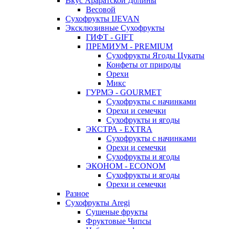
Вкус Араратской Долины
Весовой
Сухофрукты IJEVAN
Эксклюзивные Сухофрукты
ГИФТ - GIFT
ПРЕМИУМ - PREMIUM
Сухофрукты Ягоды Цукаты
Конфеты от природы
Орехи
Микс
ГУРМЭ - GOURMET
Сухофрукты с начинками
Орехи и семечки
Сухофрукты и ягоды
ЭКСТРА - EXTRA
Сухофрукты с начинками
Орехи и семечки
Сухофрукты и ягоды
ЭКОНОМ - ECONOM
Сухофрукты и ягоды
Орехи и семечки
Разное
Сухофрукты Aregi
Сушеные фрукты
Фруктовые Чипсы