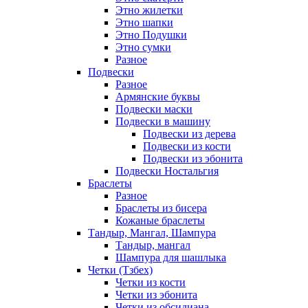
Этно жилетки
Этно шапки
Этно Подушки
Этно сумки
Разное
Подвески
Разное
Армянские буквы
Подвески маски
Подвески в машину
Подвески из дерева
Подвески из кости
Подвески из эбонита
Подвески Ностальгия
Браслеты
Разное
Браслеты из бисера
Кожаные браслеты
Тандыр, Мангал, Шампура
Тандыр, мангал
Шампура для шашлыка
Четки (Тзбех)
Четки из кости
Четки из эбонита
Четки из обсидиана