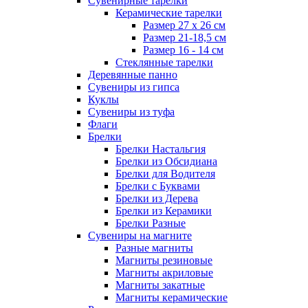
Сувенирные тарелки
Керамические тарелки
Размер 27 х 26 см
Размер 21-18,5 см
Размер 16 - 14 см
Стеклянные тарелки
Деревянные панно
Сувениры из гипса
Куклы
Сувениры из туфа
Флаги
Брелки
Брелки Настальгия
Брелки из Обсидиана
Брелки для Водителя
Брелки с Буквами
Брелки из Дерева
Брелки из Керамики
Брелки Разные
Сувениры на магните
Разные магниты
Магниты резиновые
Магниты акриловые
Магниты закатные
Магниты керамические