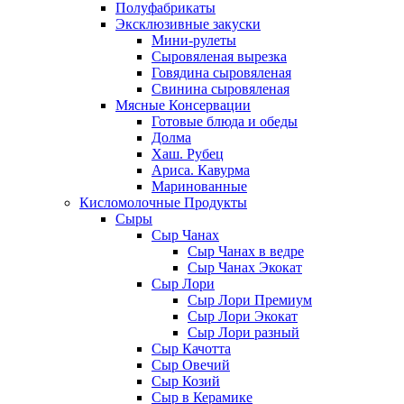
Полуфабрикаты
Эксклюзивные закуски
Мини-рулеты
Сыровяленая вырезка
Говядина сыровяленая
Свинина сыровяленая
Мясные Консервации
Готовые блюда и обеды
Долма
Хаш. Рубец
Ариса. Кавурма
Маринованные
Кисломолочные Продукты
Сыры
Сыр Чанах
Сыр Чанах в ведре
Сыр Чанах Экокат
Сыр Лори
Сыр Лори Премиум
Сыр Лори Экокат
Сыр Лори разный
Сыр Качотта
Сыр Овечий
Сыр Козий
Сыр в Керамике