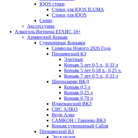
IQOS стики
Стики для IQOS ILUMA
Стики для IQOS
Сenter
Акссессуары
Алкоголь Витрина ЕГАИС 18+
Армянский Коньяк
Сувенирные Коньяки
Символы Нового 2026 Года
Прошянский КЗ
Элитные
Коньяк 5 лет 0,5 л., 0,33 л
Коньяк 5 лет 0,18 л., 0,25 л.
Коньяк 7 лет 0,5 л., 0,33 л
Шахназарян ВКД
Коньяк 0,5 л
Коньяк 0,25 л
Коньяк 0,70 л
Иджеванский ВКЗ
СИС АЛКО
Веди Алко
САМКОН / Тавинко ВКЗ
Коньяк сувенирный Сабля
Прошянский КЗ
Эксклюзив