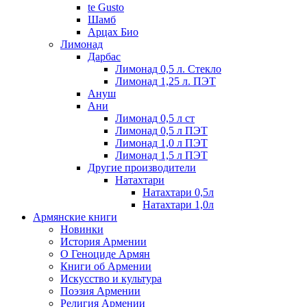
te Gusto
Шамб
Арцах Био
Лимонад
Дарбас
Лимонад 0,5 л. Стекло
Лимонад 1,25 л. ПЭТ
Ануш
Ани
Лимонад 0,5 л ст
Лимонад 0,5 л ПЭТ
Лимонад 1,0 л ПЭТ
Лимонад 1,5 л ПЭТ
Другие производители
Натахтари
Натахтари 0,5л
Натахтари 1,0л
Армянские книги
Новинки
История Армении
О Геноциде Армян
Книги об Армении
Иcкусство и культура
Поэзия Армении
Религия Армении