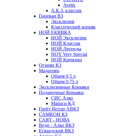
Avetis
А.К.З. классик
Гиневан ВЗ
Эксклюзив
Классический коньяк
НОЙ ЕКВВКА
НОЙ Эксклюзив
НОЙ Классик
НОЙ Легенды
NOY Very Speсial
НОЙ Кремлин
Оганян КЗ
Мадатовъ
Объем 0,5 л
Объем 0,75 л
Эксклюзивные Коньяки
Подарочные Коньяки
СИС Алко
Мараси КД
Грейт Велли АВКЗ
САМКОН КЗ
САЯТ - НОВА
Веди - Алко ВКЗ
Егвардский ВКЗ