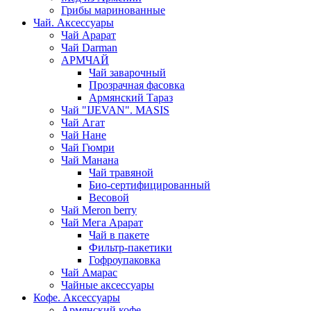
Грибы маринованные
Чай. Аксессуары
Чай Арарат
Чай Darman
АРМЧАЙ
Чай заварочный
Прозрачная фасовка
Армянский Тараз
Чай "IJEVAN". MASIS
Чай Агат
Чай Нане
Чай Гюмри
Чай Манана
Чай травяной
Био-сертифицированный
Весовой
Чай Meron berry
Чай Мега Арарат
Чай в пакете
Фильтр-пакетики
Гофроупаковка
Чай Амарас
Чайные аксессуары
Кофе. Аксессуары
Армянский кофе