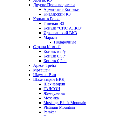
Арегак КЗ
Другие Производители
Армянские Коньяки
Кизлярский КЗ
Коньяк в Бочке
Гиневан ВЗ
Коньяк "СИС АЛКО"
Иджеванский ВКЗ
Мараси
Подарочные
Страна Камней
Коньяк в п/у
Коньяк 0,5 л.
Коньяк 0,2 л.
Аркон Трейд
Мргашен
Шаумян Вин
Шахназарян ВКД
Шахназарян
ГАЯСОН
Жемчужина
Мозаика
Mustang. Black Mountain
Platinum Mountain
Parakar