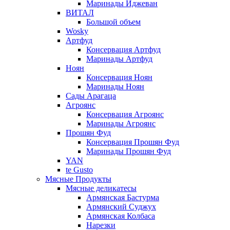
Маринады Иджеван
ВИТАЛ
Большой объем
Wosky
Артфуд
Консервация Артфуд
Маринады Артфуд
Ноян
Консервация Ноян
Маринады Ноян
Сады Арагаца
Агроянс
Консервация Агроянс
Маринады Агроянс
Прошян Фуд
Консервация Прошян Фуд
Маринады Прошян Фуд
YAN
te Gusto
Мясные Продукты
Мясные деликатесы
Армянская Бастурма
Армянский Суджух
Армянская Колбаса
Нарезки