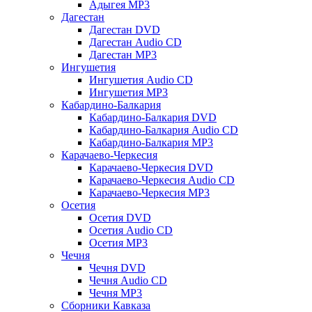
Адыгея MP3
Дагестан
Дагестан DVD
Дагестан Audio CD
Дагестан MP3
Ингушетия
Ингушетия Audio CD
Ингушетия MP3
Кабардино-Балкария
Кабардино-Балкария DVD
Кабардино-Балкария Audio CD
Кабардино-Балкария MP3
Карачаево-Черкесия
Карачаево-Черкесия DVD
Карачаево-Черкесия Audio CD
Карачаево-Черкесия MP3
Осетия
Осетия DVD
Осетия Audio CD
Осетия MP3
Чечня
Чечня DVD
Чечня Audio CD
Чечня MP3
Сборники Кавказа