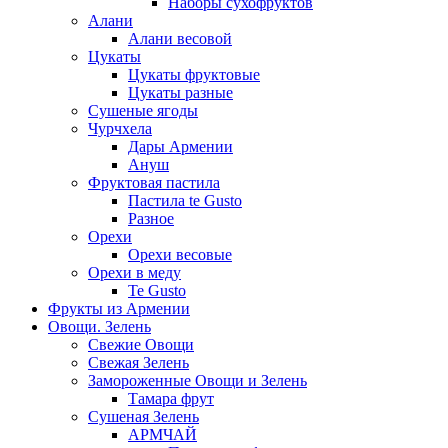
Наборы сухофруктов
Алани
Алани весовой
Цукаты
Цукаты фруктовые
Цукаты разные
Сушеные ягоды
Чурчхела
Дары Армении
Ануш
Фруктовая пастила
Пастила te Gusto
Разное
Орехи
Орехи весовые
Орехи в меду
Te Gusto
Фрукты из Армении
Овощи. Зелень
Свежие Овощи
Свежая Зелень
Замороженные Овощи и Зелень
Тамара фрут
Сушеная Зелень
АРМЧАЙ