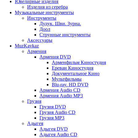
Ювелирные изделия
Изделия из серебра
Музыкальные инструменты
Инструменты
Дудук. Шви. Зурна.
Доол
Струнные инструменты
Аксессуары
MuzKavkaz
Армения
Армения DVD
Арменфильм Киностудия
Ереван Киностудия
Документальное Кино
Мультфильмы
Blu-ray. HD DVD
Армения Audio CD
Армения Audio MP3
Грузия
Грузия DVD
Грузия Audio CD
Грузия MP3
Адыгея
Адыгея DVD
Адыгея Audio CD