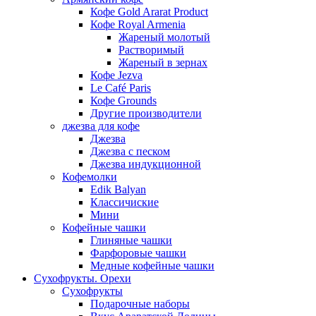
Кофе Gold Ararat Product
Кофе Royal Armenia
Жареный молотый
Растворимый
Жареный в зернах
Кофе Jezva
Le Café Paris
Кофе Grounds
Другие производители
джезва для кофе
Джезва
Джезва с песком
Джезва индукционной
Кофемолки
Edik Balyan
Классичиские
Мини
Кофейные чашки
Глиняные чашки
Фарфоровые чашки
Медные кофейные чашки
Сухофрукты. Орехи
Сухофрукты
Подарочные наборы