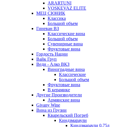
ARARTUNI
VOSKEVAZ ELITE
МЕЦ СЮНИК
Классика
Большой объем
Гиневан ВЗ
Классические вина
Большой объем
Сувенирные вина
Фруктовые вина
Гордость Нации
Вайк Груп
Веди - Алко ВКЗ
Виноградные вина
Классические
Большой объем
Фруктовые вина
В керамике
Другие Производители
Армянские вина
Givany Wine
Вина из Грузии
Кварельский Погреб
Киндзмараули
Киндзмараули 0,75л