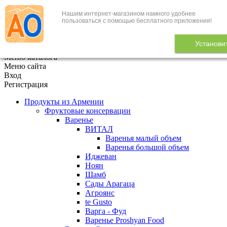
Нашим интернет-магазином намного удобнее
+7 (495) 646-888-1
пользоваться с помощью бесплатного приложения!
В корзине
0
товаров
Установи
x
Меню каталога
Меню сайта
Вход
Регистрация
Продукты из Армении
Фруктовые консервации
Варенье
ВИТАЛ
Варенья малый объем
Варенья большой объем
Иджеван
Ноян
Шамб
Сады Арагаца
Агроянс
te Gusto
Варга - Фуд
Варенье Proshyan Food