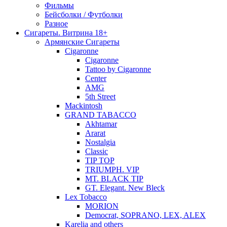
Фильмы
Бейсболки / Футболки
Разное
Сигареты. Витрина 18+
Армянские Сигареты
Cigaronne
Cigaronne
Tattoo by Cigaronne
Center
AMG
5th Street
Mackintosh
GRAND TABACCO
Akhtamar
Ararat
Nostalgia
Classic
TIP TOP
TRIUMPH. VIP
MT. BLACK TIP
GT. Elegant. New Bleck
Lex Tobacco
MORION
Democrat, SOPRANO, LEX, ALEX
Karelia and others