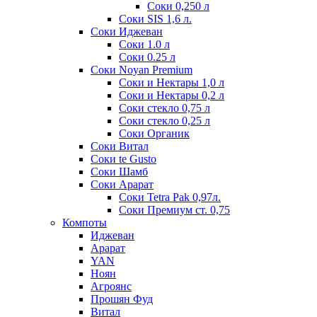
Соки 0,250 л
Соки SIS 1,6 л.
Соки Иджеван
Соки 1.0 л
Соки 0.25 л
Соки Noyan Premium
Соки и Нектары 1,0 л
Соки и Нектары 0,2 л
Соки стекло 0,75 л
Соки стекло 0,25 л
Соки Органик
Соки Витал
Соки te Gusto
Соки Шамб
Соки Арарат
Соки Tetra Pak 0,97л.
Соки Премиум ст. 0,75
Компоты
Иджеван
Арарат
YAN
Ноян
Агроянс
Прошян Фуд
Витал