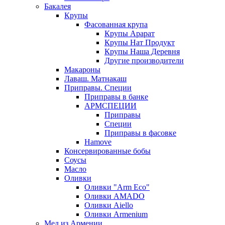
Бакалея
Крупы
Фасованная крупа
Крупы Арарат
Крупы Нат Продукт
Крупы Наша Деревня
Другие производители
Макароны
Лаваш. Матнакаш
Приправы. Специи
Приправы в банке
АРМСПЕЦИИ
Приправы
Специи
Приправы в фасовке
Hamove
Консервированные бобы
Соусы
Масло
Оливки
Оливки "Arm Eco"
Оливки AMADO
Оливки Aiello
Оливки Armenium
Мед из Армении