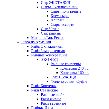
Сыр ЭКОТАВУШ
Сыры Эксклюзивный
Сыры полутведые
Крем сыры
Antipasti
Сыры ассорти
Сыр Чечил
Сыр разный
Мацони.Тан. Режан
Рыба из Армении
Рыба Охлажденная
Рыба Замороженная
Рыбные консервации
ЭКО ФУД
Рыбные консервы
Консервы 240 гр.
Консервы 160 гр.
Супы. Уха. Щи
Филе-кусочки. Суфле
Рыба Копченая
Раки Севанские
Раковые шейки
Раки живые
Раки варенные
Рыбная Икра