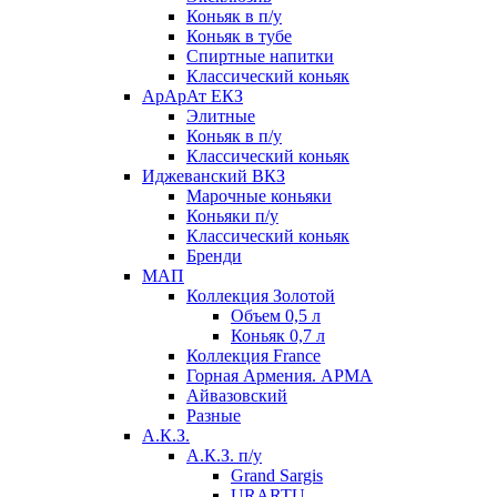
Коньяк в п/у
Коньяк в тубе
Спиртные напитки
Классический коньяк
АрАрАт ЕКЗ
Элитные
Коньяк в п/у
Классический коньяк
Иджеванский ВКЗ
Марочные коньяки
Коньяки п/у
Классический коньяк
Бренди
МАП
Коллекция Золотой
Объем 0,5 л
Коньяк 0,7 л
Коллекция France
Горная Армения. АРМА
Айвазовский
Разные
А.К.З.
А.К.З. п/у
Grand Sargis
URARTU