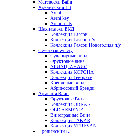
Матевосян Вайн
Аренийский ВЗ
Areni
Areni key
Areni fruits
Шахназарян ЕКД
Коллекция Гаясон
Коллекция Гаясон п/у
Коллекция Гаясон Новогодняя п/у
Gevorkian winery
Сувенирные вина
Фруктовые вина
АРИАЦ. АНАИС
Коллекция КОРОНА
Коллекция Геворкян
Крепленые вина
Абрикосовый Бренди
Армения Вайн
Фруктовые Вина
Коллекция ORRAN
OLD ARMENIA
Виноградные Вина
Коллекция TAKAR
Коллекция YEREVAN
Прошянский КЗ