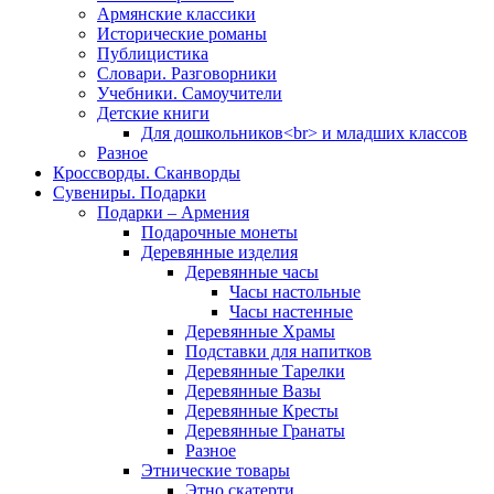
Армянские классики
Исторические романы
Публицистика
Словари. Разговорники
Учебники. Самоучители
Детские книги
Для дошкольников<br> и младших классов
Разное
Кроссворды. Сканворды
Сувениры. Подарки
Подарки – Армения
Подарочные монеты
Деревянные изделия
Деревянные часы
Часы настольные
Часы настенные
Деревянные Храмы
Подставки для напитков
Деревянные Тарелки
Деревянные Вазы
Деревянные Кресты
Деревянные Гранаты
Разное
Этнические товары
Этно скатерти