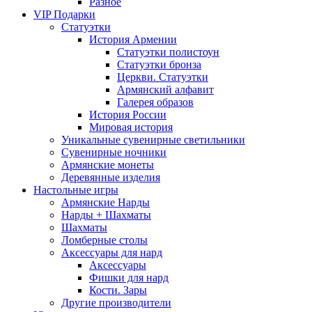
Разное
VIP Подарки
Статуэтки
История Армении
Статуэтки полистоун
Статуэтки бронза
Церкви. Статуэтки
Армянский алфавит
Галерея образов
История России
Мировая история
Уникальные сувенирные светильники
Сувенирные ночники
Армянские монеты
Деревянные изделия
Настольные игры
Армянские Нарды
Нарды + Шахматы
Шахматы
Ломберные столы
Аксессуары для нард
Аксессуары
Фишки для нард
Кости. Зары
Другие производители