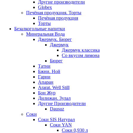
Другие производители
Globex
Печёная продукция. Торты
Печёная продукция
Торты
Безалкогольные напитки
Минеральная Вода
Джермук. Бюрег
Джермук
Джермук классика
Со вкусом лимона
Бюрег
Татни
Бжни. Ной
Гарни
Апаран
Ararat. Well Still
Бон Жур
Дилижан. Зулал
Другие Производители
Dausuz
Соки
Соки SIS Натурал
Соки YAN
Соки 0,930 л