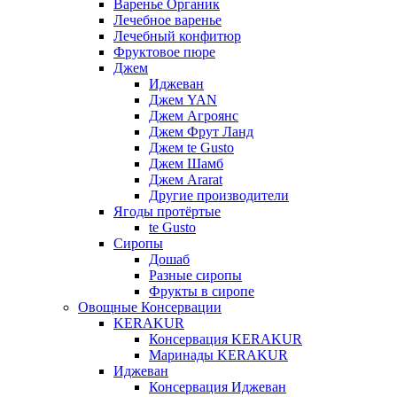
Варенье Органик
Лечебное варенье
Лечебный конфитюр
Фруктовое пюре
Джем
Иджеван
Джем YAN
Джем Агроянс
Джем Фрут Ланд
Джем te Gusto
Джем Шамб
Джем Ararat
Другие производители
Ягоды протёртые
te Gusto
Сиропы
Дошаб
Разные сиропы
Фрукты в сиропе
Овощные Консервации
KERAKUR
Консервация KERAKUR
Маринады KERAKUR
Иджеван
Консервация Иджеван