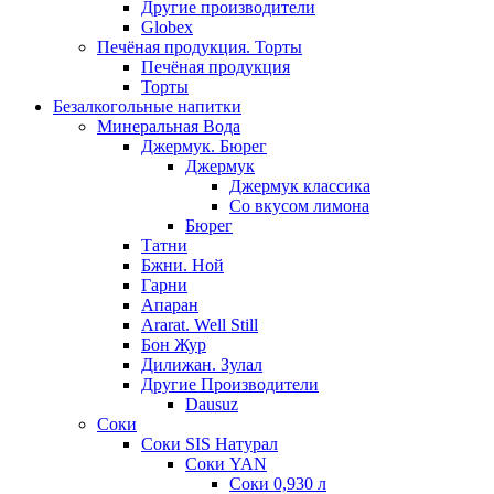
Другие производители
Globex
Печёная продукция. Торты
Печёная продукция
Торты
Безалкогольные напитки
Минеральная Вода
Джермук. Бюрег
Джермук
Джермук классика
Со вкусом лимона
Бюрег
Татни
Бжни. Ной
Гарни
Апаран
Ararat. Well Still
Бон Жур
Дилижан. Зулал
Другие Производители
Dausuz
Соки
Соки SIS Натурал
Соки YAN
Соки 0,930 л