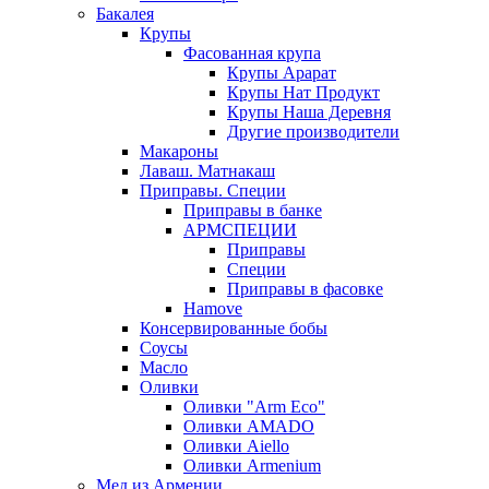
Бакалея
Крупы
Фасованная крупа
Крупы Арарат
Крупы Нат Продукт
Крупы Наша Деревня
Другие производители
Макароны
Лаваш. Матнакаш
Приправы. Специи
Приправы в банке
АРМСПЕЦИИ
Приправы
Специи
Приправы в фасовке
Hamove
Консервированные бобы
Соусы
Масло
Оливки
Оливки "Arm Eco"
Оливки AMADO
Оливки Aiello
Оливки Armenium
Мед из Армении