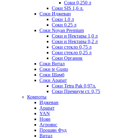
Соки 0,250 л
Соки SIS 1,6 л.
Соки Иджеван
Соки 1.0 л
Соки 0.25 л
Соки Noyan Premium
Соки и Нектары 1,0 л
Соки и Нектары 0,2 л
Соки стекло 0,75 л
Соки стекло 0,25 л
Соки Органик
Соки Витал
Соки te Gusto
Соки Шамб
Соки Арарат
Соки Tetra Pak 0,97л.
Соки Премиум ст. 0,75
Компоты
Иджеван
Арарат
YAN
Ноян
Агроянс
Прошян Фуд
Витал