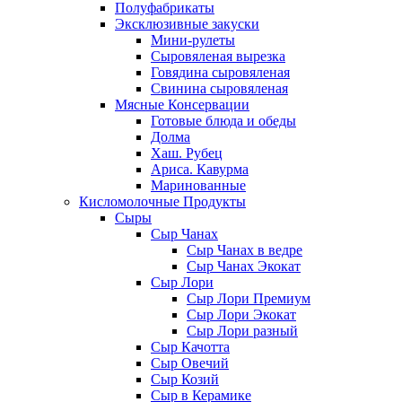
Полуфабрикаты
Эксклюзивные закуски
Мини-рулеты
Сыровяленая вырезка
Говядина сыровяленая
Свинина сыровяленая
Мясные Консервации
Готовые блюда и обеды
Долма
Хаш. Рубец
Ариса. Кавурма
Маринованные
Кисломолочные Продукты
Сыры
Сыр Чанах
Сыр Чанах в ведре
Сыр Чанах Экокат
Сыр Лори
Сыр Лори Премиум
Сыр Лори Экокат
Сыр Лори разный
Сыр Качотта
Сыр Овечий
Сыр Козий
Сыр в Керамике