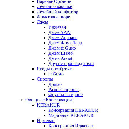
Варенье Органик
Лечебное варенье
Лечебный конфитюр
Фруктовое пюре
Джем
Иджеван
Джем YAN
Джем Агроянс
Джем Фрут Ланд
Джем te Gusto
Джем Шамб
Джем Ararat
Другие производители
Ягоды протёртые
te Gusto
Сиропы
Дошаб
Разные сиропы
Фрукты в сиропе
Овощные Консервации
KERAKUR
Консервация KERAKUR
Маринады KERAKUR
Иджеван
Консервация Иджеван