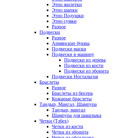
Этно жилетки
Этно шапки
Этно Подушки
Этно сумки
Разное
Подвески
Разное
Армянские буквы
Подвески маски
Подвески в машину
Подвески из дерева
Подвески из кости
Подвески из эбонита
Подвески Ностальгия
Браслеты
Разное
Браслеты из бисера
Кожаные браслеты
Тандыр, Мангал, Шампура
Тандыр, мангал
Шампура для шашлыка
Четки (Тзбех)
Четки из кости
Четки из эбонита
Четки из обсидиана