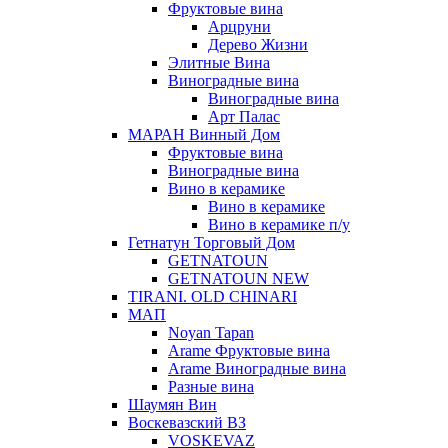
Фруктовые вина
Арцруни
Дерево Жизни
Элитные Вина
Виноградные вина
Виноградные вина
Арт Палас
МАРАН Винный Дом
Фруктовые вина
Виноградные вина
Вино в керамике
Вино в керамике
Вино в керамике п/у
Гетнатун Торговый Дом
GETNATOUN
GETNATOUN NEW
TIRANI. OLD CHINARI
МАП
Noyan Tapan
Arame Фруктовые вина
Arame Виноградные вина
Разные вина
Шаумян Вин
Воскевазский ВЗ
VOSKEVAZ