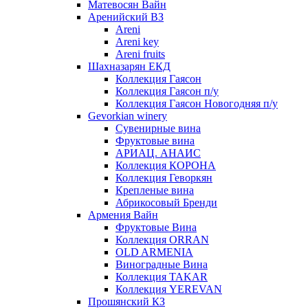
Матевосян Вайн
Аренийский ВЗ
Areni
Areni key
Areni fruits
Шахназарян ЕКД
Коллекция Гаясон
Коллекция Гаясон п/у
Коллекция Гаясон Новогодняя п/у
Gevorkian winery
Сувенирные вина
Фруктовые вина
АРИАЦ. АНАИС
Коллекция КОРОНА
Коллекция Геворкян
Крепленые вина
Абрикосовый Бренди
Армения Вайн
Фруктовые Вина
Коллекция ORRAN
OLD ARMENIA
Виноградные Вина
Коллекция TAKAR
Коллекция YEREVAN
Прошянский КЗ