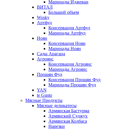
Маринады Иджеван
ВИТАЛ
Большой объем
Wosky
Артфуд
Консервация Артфуд
Маринады Артфуд
Ноян
Консервация Ноян
Маринады Ноян
Сады Арагаца
Агроянс
Консервация Агроянс
Маринады Агроянс
Прошян Фуд
Консервация Прошян Фуд
Маринады Прошян Фуд
YAN
te Gusto
Мясные Продукты
Мясные деликатесы
Армянская Бастурма
Армянский Суджух
Армянская Колбаса
Нарезки