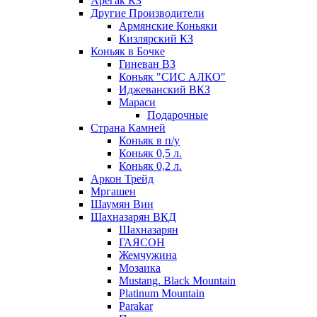
Арегак КЗ
Другие Производители
Армянские Коньяки
Кизлярский КЗ
Коньяк в Бочке
Гиневан ВЗ
Коньяк "СИС АЛКО"
Иджеванский ВКЗ
Мараси
Подарочные
Страна Камней
Коньяк в п/у
Коньяк 0,5 л.
Коньяк 0,2 л.
Аркон Трейд
Мргашен
Шаумян Вин
Шахназарян ВКД
Шахназарян
ГАЯСОН
Жемчужина
Мозаика
Mustang. Black Mountain
Platinum Mountain
Parakar