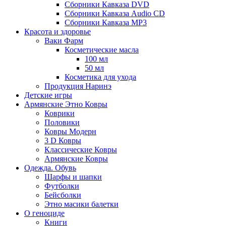
Сборники Кавказа DVD
Сборники Кавказа Audio CD
Сборники Кавказа MP3
Красота и здоровье
Ваки Фарм
Косметические масла
100 мл
50 мл
Косметика для ухода
Продукция Наринэ
Детские игры
Армянские Этно Ковры
Коврики
Половики
Ковры Модерн
3 D Ковры
Классические Ковры
Армянские Ковры
Одежда. Обувь
Шарфы и шапки
Футболки
Бейсболки
Этно масики балетки
О геноциде
Книги