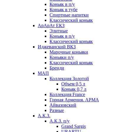
Коньяк в п/у
Коньяк в тубе
Спиртные напитки
Классический коньяк
АрАрАт ЕКЗ
Элитные
Коньяк в п/у
Классический коньяк
Иджеванский ВКЗ
Марочные коньяки
Коньяки п/у
Классический коньяк
Бренди
МАП
Коллекция Золотой
Объем 0,5 л
Коньяк 0,7 л
Коллекция France
Горная Армения. АРМА
Айвазовский
Разные
А.К.З.
А.К.З. п/у
Grand Sargis
URARTU