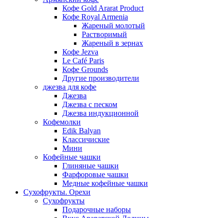
Кофе Gold Ararat Product
Кофе Royal Armenia
Жареный молотый
Растворимый
Жареный в зернах
Кофе Jezva
Le Café Paris
Кофе Grounds
Другие производители
джезва для кофе
Джезва
Джезва с песком
Джезва индукционной
Кофемолки
Edik Balyan
Классичиские
Мини
Кофейные чашки
Глиняные чашки
Фарфоровые чашки
Медные кофейные чашки
Сухофрукты. Орехи
Сухофрукты
Подарочные наборы