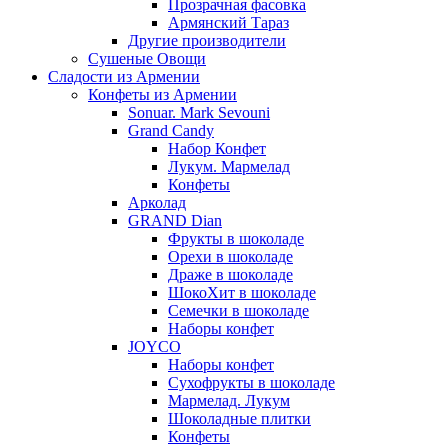
Прозрачная фасовка
Армянский Тараз
Другие производители
Сушеные Овощи
Сладости из Армении
Конфеты из Армении
Sonuar. Mark Sevouni
Grand Candy
Набор Конфет
Лукум. Мармелад
Конфеты
Арколад
GRAND Dian
Фрукты в шоколаде
Орехи в шоколаде
Драже в шоколаде
ШокоХит в шоколаде
Семечки в шоколаде
Наборы конфет
JOYCO
Наборы конфет
Сухофрукты в шоколаде
Мармелад. Лукум
Шоколадные плитки
Конфеты