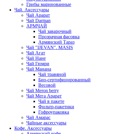
Грибы маринованные
Чай. Аксессуары
Чай Арарат
Чай Darman
АРМЧАЙ
Чай заварочный
Прозрачная фасовка
Армянский Тараз
Чай "IJEVAN". MASIS
Чай Агат
Чай Нане
Чай Гюмри
Чай Манана
Чай травяной
Био-сертифицированный
Весовой
Чай Meron berry
Чай Мега Арарат
Чай в пакете
Фильтр-пакетики
Гофроупаковка
Чай Амарас
Чайные аксессуары
Кофе. Аксессуары
Армянский кофе