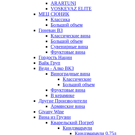
ARARTUNI
VOSKEVAZ ELITE
МЕЦ СЮНИК
Классика
Большой объем
Гиневан ВЗ
Классические вина
Большой объем
Сувенирные вина
Фруктовые вина
Гордость Нации
Вайк Груп
Веди - Алко ВКЗ
Виноградные вина
Классические
Большой объем
Фруктовые вина
В керамике
Другие Производители
Армянские вина
Givany Wine
Вина из Грузии
Кварельский Погреб
Киндзмараули
Киндзмараули 0,75л