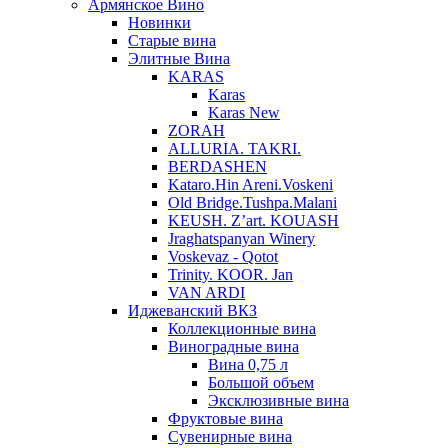
Армянское Вино
Новинки
Старые вина
Элитные Вина
KARAS
Karas
Karas New
ZORAH
ALLURIA. TAKRI.
BERDASHEN
Kataro.Hin Areni.Voskeni
Old Bridge.Tushpa.Malani
KEUSH. Z’art. KOUASH
Jraghatspanyan Winery
Voskevaz - Qotot
Trinity. KOOR. Jan
VAN ARDI
Иджеванский ВКЗ
Коллекционные вина
Виноградные вина
Вина 0,75 л
Большой объем
Эксклюзивные вина
Фруктовые вина
Cувенирные вина