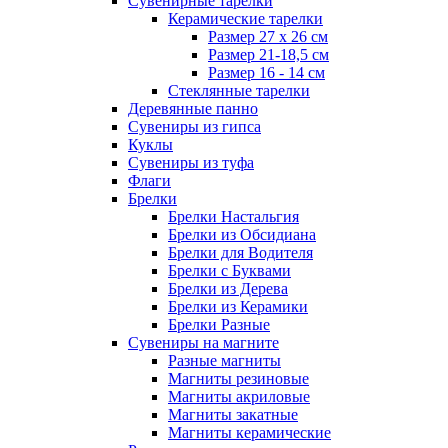
Сувенирные тарелки
Керамические тарелки
Размер 27 х 26 см
Размер 21-18,5 см
Размер 16 - 14 см
Стеклянные тарелки
Деревянные панно
Сувениры из гипса
Куклы
Сувениры из туфа
Флаги
Брелки
Брелки Настальгия
Брелки из Обсидиана
Брелки для Водителя
Брелки с Буквами
Брелки из Дерева
Брелки из Керамики
Брелки Разные
Сувениры на магните
Разные магниты
Магниты резиновые
Магниты акриловые
Магниты закатные
Магниты керамические