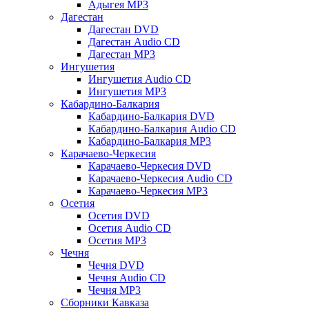
Адыгея MP3
Дагестан
Дагестан DVD
Дагестан Audio CD
Дагестан MP3
Ингушетия
Ингушетия Audio CD
Ингушетия MP3
Кабардино-Балкария
Кабардино-Балкария DVD
Кабардино-Балкария Audio CD
Кабардино-Балкария MP3
Карачаево-Черкесия
Карачаево-Черкесия DVD
Карачаево-Черкесия Audio CD
Карачаево-Черкесия MP3
Осетия
Осетия DVD
Осетия Audio CD
Осетия MP3
Чечня
Чечня DVD
Чечня Audio CD
Чечня MP3
Сборники Кавказа