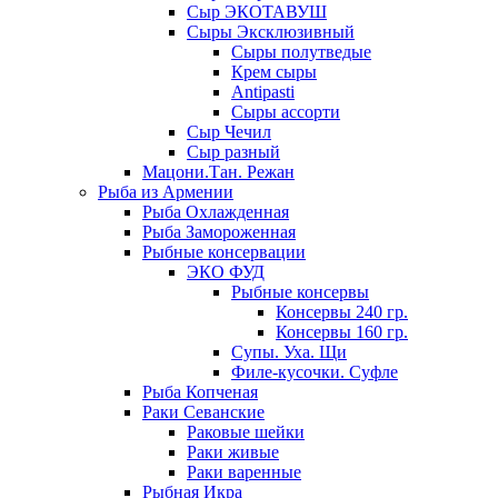
Сыр ЭКОТАВУШ
Сыры Эксклюзивный
Сыры полутведые
Крем сыры
Antipasti
Сыры ассорти
Сыр Чечил
Сыр разный
Мацони.Тан. Режан
Рыба из Армении
Рыба Охлажденная
Рыба Замороженная
Рыбные консервации
ЭКО ФУД
Рыбные консервы
Консервы 240 гр.
Консервы 160 гр.
Супы. Уха. Щи
Филе-кусочки. Суфле
Рыба Копченая
Раки Севанские
Раковые шейки
Раки живые
Раки варенные
Рыбная Икра