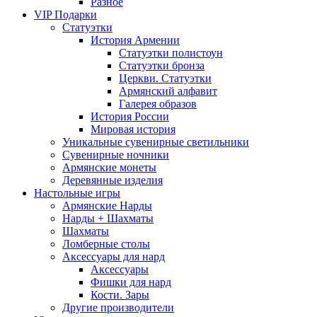
Разное
VIP Подарки
Статуэтки
История Армении
Статуэтки полистоун
Статуэтки бронза
Церкви. Статуэтки
Армянский алфавит
Галерея образов
История России
Мировая история
Уникальные сувенирные светильники
Сувенирные ночники
Армянские монеты
Деревянные изделия
Настольные игры
Армянские Нарды
Нарды + Шахматы
Шахматы
Ломберные столы
Аксессуары для нард
Аксессуары
Фишки для нард
Кости. Зары
Другие производители