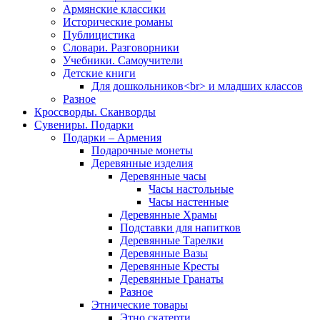
Армянские классики
Исторические романы
Публицистика
Словари. Разговорники
Учебники. Самоучители
Детские книги
Для дошкольников<br> и младших классов
Разное
Кроссворды. Сканворды
Сувениры. Подарки
Подарки – Армения
Подарочные монеты
Деревянные изделия
Деревянные часы
Часы настольные
Часы настенные
Деревянные Храмы
Подставки для напитков
Деревянные Тарелки
Деревянные Вазы
Деревянные Кресты
Деревянные Гранаты
Разное
Этнические товары
Этно скатерти