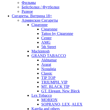
Фильмы
Бейсболки / Футболки
Разное
Сигареты. Витрина 18+
Армянские Сигареты
Cigaronne
Cigaronne
Tattoo by Cigaronne
Center
AMG
5th Street
Mackintosh
GRAND TABACCO
Akhtamar
Ararat
Nostalgia
Classic
TIP TOP
TRIUMPH. VIP
MT. BLACK TIP
GT. Elegant. New Bleck
Lex Tobacco
MORION
SOPRANO, LEX, ALEX
Karelia and others