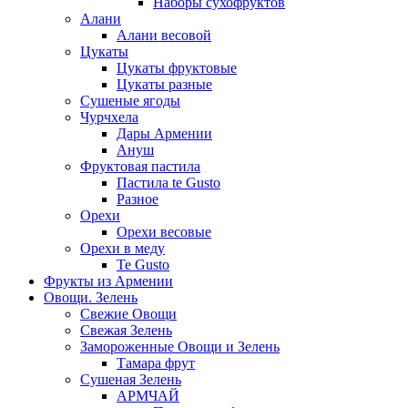
Наборы сухофруктов
Алани
Алани весовой
Цукаты
Цукаты фруктовые
Цукаты разные
Сушеные ягоды
Чурчхела
Дары Армении
Ануш
Фруктовая пастила
Пастила te Gusto
Разное
Орехи
Орехи весовые
Орехи в меду
Te Gusto
Фрукты из Армении
Овощи. Зелень
Свежие Овощи
Свежая Зелень
Замороженные Овощи и Зелень
Тамара фрут
Сушеная Зелень
АРМЧАЙ