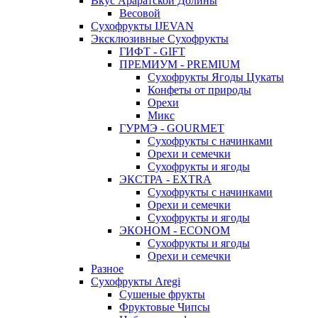
Вкус Араратской Долины
Весовой
Сухофрукты IJEVAN
Эксклюзивные Сухофрукты
ГИФТ - GIFT
ПРЕМИУМ - PREMIUM
Сухофрукты Ягоды Цукаты
Конфеты от природы
Орехи
Микс
ГУРМЭ - GOURMET
Сухофрукты с начинками
Орехи и семечки
Сухофрукты и ягоды
ЭКСТРА - EXTRA
Сухофрукты с начинками
Орехи и семечки
Сухофрукты и ягоды
ЭКОНОМ - ECONOM
Сухофрукты и ягоды
Орехи и семечки
Разное
Сухофрукты Aregi
Сушеные фрукты
Фруктовые Чипсы