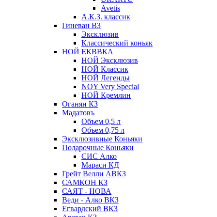
Avetis
А.К.З. классик
Гиневан ВЗ
Эксклюзив
Классический коньяк
НОЙ ЕКВВКА
НОЙ Эксклюзив
НОЙ Классик
НОЙ Легенды
NOY Very Speсial
НОЙ Кремлин
Оганян КЗ
Мадатовъ
Объем 0,5 л
Объем 0,75 л
Эксклюзивные Коньяки
Подарочные Коньяки
СИС Алко
Мараси КД
Грейт Велли АВКЗ
САМКОН КЗ
САЯТ - НОВА
Веди - Алко ВКЗ
Егвардский ВКЗ