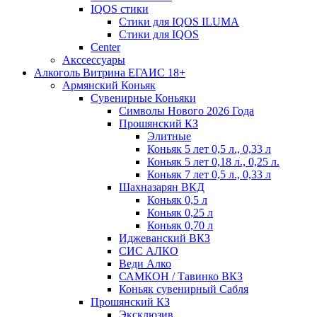
IQOS стики
Стики для IQOS ILUMA
Стики для IQOS
Сenter
Акссессуары
Алкоголь Витрина ЕГАИС 18+
Армянский Коньяк
Сувенирные Коньяки
Символы Нового 2026 Года
Прошянский КЗ
Элитные
Коньяк 5 лет 0,5 л., 0,33 л
Коньяк 5 лет 0,18 л., 0,25 л.
Коньяк 7 лет 0,5 л., 0,33 л
Шахназарян ВКД
Коньяк 0,5 л
Коньяк 0,25 л
Коньяк 0,70 л
Иджеванский ВКЗ
СИС АЛКО
Веди Алко
САМКОН / Тавинко ВКЗ
Коньяк сувенирный Сабля
Прошянский КЗ
Эксклюзив