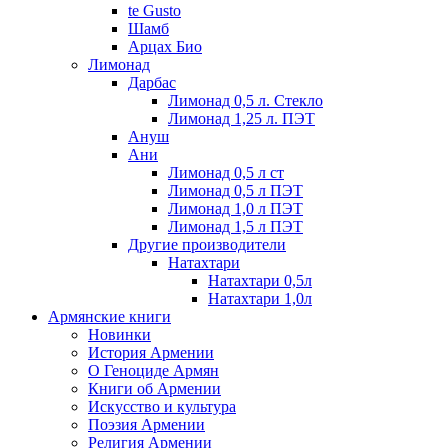
te Gusto
Шамб
Арцах Био
Лимонад
Дарбас
Лимонад 0,5 л. Стекло
Лимонад 1,25 л. ПЭТ
Ануш
Ани
Лимонад 0,5 л ст
Лимонад 0,5 л ПЭТ
Лимонад 1,0 л ПЭТ
Лимонад 1,5 л ПЭТ
Другие производители
Натахтари
Натахтари 0,5л
Натахтари 1,0л
Армянские книги
Новинки
История Армении
О Геноциде Армян
Книги об Армении
Иcкусство и культура
Поэзия Армении
Религия Армении