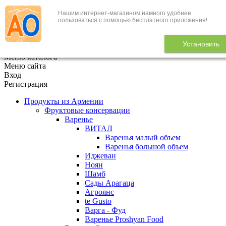
Нашим интернет-магазином намного удобнее
+7 (495) 646-888-1
пользоваться с помощью бесплатного приложения!
В корзине
0
товаров
Установить
x
Меню каталога
Меню сайта
Вход
Регистрация
Продукты из Армении
Фруктовые консервации
Варенье
ВИТАЛ
Варенья малый объем
Варенья большой объем
Иджеван
Ноян
Шамб
Сады Арагаца
Агроянс
te Gusto
Варга - Фуд
Варенье Proshyan Food