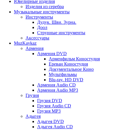
Ювелирные изделия
Изделия из серебра
Музыкальные инструменты
Инструменты
Дудук. Шви. Зурна.
Доол
Струнные инструменты
Аксессуары
MuzKavkaz
Армения
Армения DVD
Арменфильм Киностудия
Ереван Киностудия
Документальное Кино
Мультфильмы
Blu-ray. HD DVD
Армения Audio CD
Армения Audio MP3
Грузия
Грузия DVD
Грузия Audio CD
Грузия MP3
Адыгея
Адыгея DVD
Адыгея Audio CD