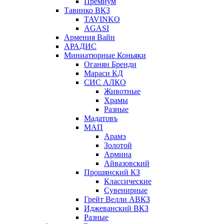
Премиум
Тавинко ВКЗ
TAVINKO
AGASI
Армения Вайн
АРАДИС
Миниатюрные Коньяки
Оганян Бренди
Мараси КД
СИС АЛКО
Животные
Храмы
Разные
Мадатовъ
МАП
Арамэ
Золотой
Армина
Айвазовский
Прошянский КЗ
Классические
Сувенирные
Грейт Велли АВКЗ
Иджеванский ВКЗ
Разные