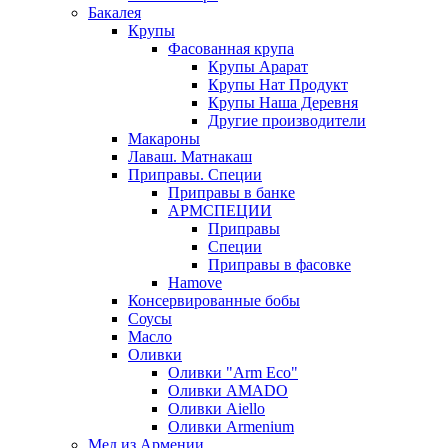
Бакалея
Крупы
Фасованная крупа
Крупы Арарат
Крупы Нат Продукт
Крупы Наша Деревня
Другие производители
Макароны
Лаваш. Матнакаш
Приправы. Специи
Приправы в банке
АРМСПЕЦИИ
Приправы
Специи
Приправы в фасовке
Hamove
Консервированные бобы
Соусы
Масло
Оливки
Оливки "Arm Eco"
Оливки AMADO
Оливки Aiello
Оливки Armenium
Мед из Армении