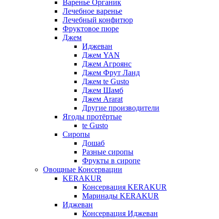
Варенье Органик
Лечебное варенье
Лечебный конфитюр
Фруктовое пюре
Джем
Иджеван
Джем YAN
Джем Агроянс
Джем Фрут Ланд
Джем te Gusto
Джем Шамб
Джем Ararat
Другие производители
Ягоды протёртые
te Gusto
Сиропы
Дошаб
Разные сиропы
Фрукты в сиропе
Овощные Консервации
KERAKUR
Консервация KERAKUR
Маринады KERAKUR
Иджеван
Консервация Иджеван