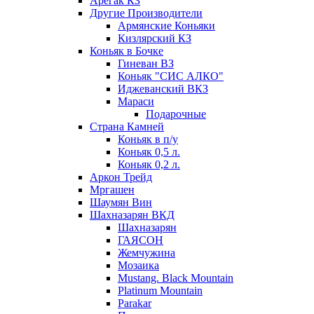
Арегак КЗ
Другие Производители
Армянские Коньяки
Кизлярский КЗ
Коньяк в Бочке
Гиневан ВЗ
Коньяк "СИС АЛКО"
Иджеванский ВКЗ
Мараси
Подарочные
Страна Камней
Коньяк в п/у
Коньяк 0,5 л.
Коньяк 0,2 л.
Аркон Трейд
Мргашен
Шаумян Вин
Шахназарян ВКД
Шахназарян
ГАЯСОН
Жемчужина
Мозаика
Mustang. Black Mountain
Platinum Mountain
Parakar