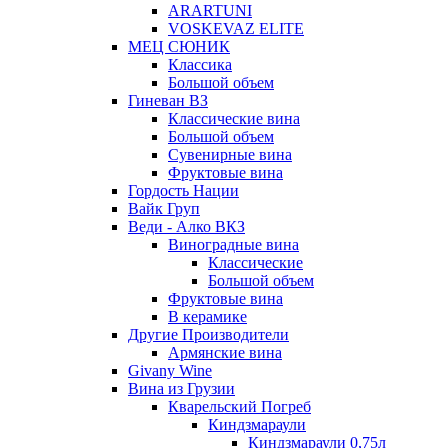
ARARTUNI
VOSKEVAZ ELITE
МЕЦ СЮНИК
Классика
Большой объем
Гиневан ВЗ
Классические вина
Большой объем
Сувенирные вина
Фруктовые вина
Гордость Нации
Вайк Груп
Веди - Алко ВКЗ
Виноградные вина
Классические
Большой объем
Фруктовые вина
В керамике
Другие Производители
Армянские вина
Givany Wine
Вина из Грузии
Кварельский Погреб
Киндзмараули
Киндзмараули 0,75л