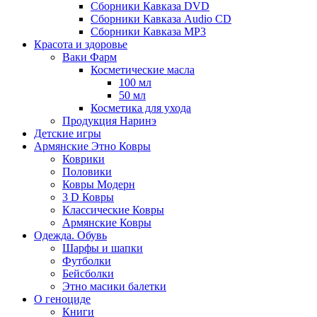
Сборники Кавказа DVD
Сборники Кавказа Audio CD
Сборники Кавказа MP3
Красота и здоровье
Ваки Фарм
Косметические масла
100 мл
50 мл
Косметика для ухода
Продукция Наринэ
Детские игры
Армянские Этно Ковры
Коврики
Половики
Ковры Модерн
3 D Ковры
Классические Ковры
Армянские Ковры
Одежда. Обувь
Шарфы и шапки
Футболки
Бейсболки
Этно масики балетки
О геноциде
Книги