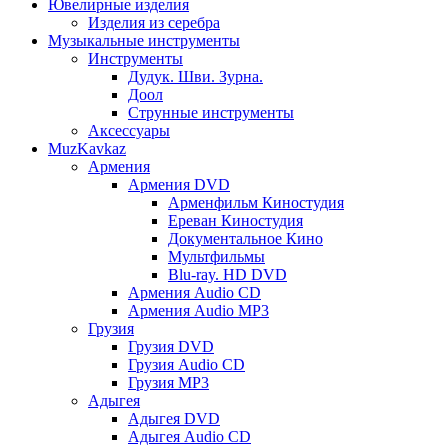
Ювелирные изделия
Изделия из серебра
Музыкальные инструменты
Инструменты
Дудук. Шви. Зурна.
Доол
Струнные инструменты
Аксессуары
MuzKavkaz
Армения
Армения DVD
Арменфильм Киностудия
Ереван Киностудия
Документальное Кино
Мультфильмы
Blu-ray. HD DVD
Армения Audio CD
Армения Audio MP3
Грузия
Грузия DVD
Грузия Audio CD
Грузия MP3
Адыгея
Адыгея DVD
Адыгея Audio CD