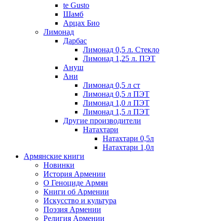
te Gusto
Шамб
Арцах Био
Лимонад
Дарбас
Лимонад 0,5 л. Стекло
Лимонад 1,25 л. ПЭТ
Ануш
Ани
Лимонад 0,5 л ст
Лимонад 0,5 л ПЭТ
Лимонад 1,0 л ПЭТ
Лимонад 1,5 л ПЭТ
Другие производители
Натахтари
Натахтари 0,5л
Натахтари 1,0л
Армянские книги
Новинки
История Армении
О Геноциде Армян
Книги об Армении
Иcкусство и культура
Поэзия Армении
Религия Армении