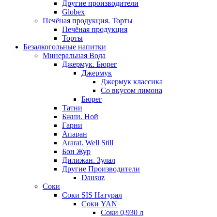
Другие производители
Globex
Печёная продукция. Торты
Печёная продукция
Торты
Безалкогольные напитки
Минеральная Вода
Джермук. Бюрег
Джермук
Джермук классика
Со вкусом лимона
Бюрег
Татни
Бжни. Ной
Гарни
Апаран
Ararat. Well Still
Бон Жур
Дилижан. Зулал
Другие Производители
Dausuz
Соки
Соки SIS Натурал
Соки YAN
Соки 0,930 л