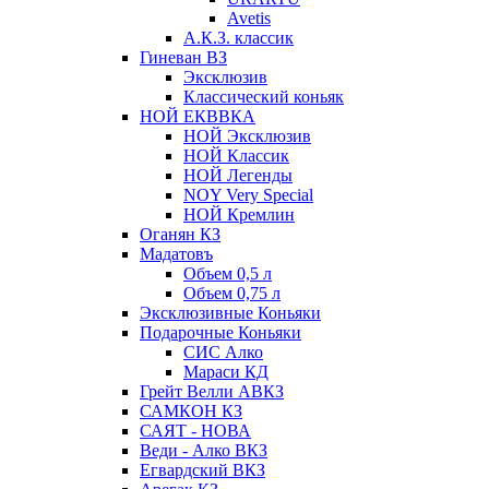
Avetis
А.К.З. классик
Гиневан ВЗ
Эксклюзив
Классический коньяк
НОЙ ЕКВВКА
НОЙ Эксклюзив
НОЙ Классик
НОЙ Легенды
NOY Very Speсial
НОЙ Кремлин
Оганян КЗ
Мадатовъ
Объем 0,5 л
Объем 0,75 л
Эксклюзивные Коньяки
Подарочные Коньяки
СИС Алко
Мараси КД
Грейт Велли АВКЗ
САМКОН КЗ
САЯТ - НОВА
Веди - Алко ВКЗ
Егвардский ВКЗ