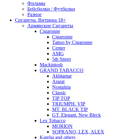
Фильмы
Бейсболки / Футболки
Разное
Сигареты. Витрина 18+
Армянские Сигареты
Cigaronne
Cigaronne
Tattoo by Cigaronne
Center
AMG
5th Street
Mackintosh
GRAND TABACCO
Akhtamar
Ararat
Nostalgia
Classic
TIP TOP
TRIUMPH. VIP
MT. BLACK TIP
GT. Elegant. New Bleck
Lex Tobacco
MORION
SOPRANO, LEX, ALEX
Karelia and others