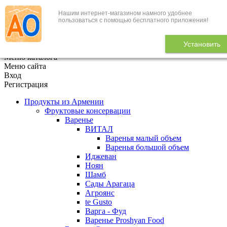
Нашим интернет-магазином намного удобнее
+7 (495) 646-888-1
пользоваться с помощью бесплатного приложения!
В корзине
0
товаров
Установить
x
Меню каталога
Меню сайта
Вход
Регистрация
Продукты из Армении
Фруктовые консервации
Варенье
ВИТАЛ
Варенья малый объем
Варенья большой объем
Иджеван
Ноян
Шамб
Сады Арагаца
Агроянс
te Gusto
Варга - Фуд
Варенье Proshyan Food