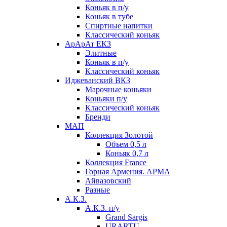
Коньяк в п/у
Коньяк в тубе
Спиртные напитки
Классический коньяк
АрАрАт ЕКЗ
Элитные
Коньяк в п/у
Классический коньяк
Иджеванский ВКЗ
Марочные коньяки
Коньяки п/у
Классический коньяк
Бренди
МАП
Коллекция Золотой
Объем 0,5 л
Коньяк 0,7 л
Коллекция France
Горная Армения. АРМА
Айвазовский
Разные
А.К.З.
А.К.З. п/у
Grand Sargis
URARTU