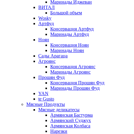
Маринады Иджеван
ВИТАЛ
Большой объем
Wosky
Артфуд
Консервация Артфуд
Маринады Артфуд
Ноян
Консервация Ноян
Маринады Ноян
Сады Арагаца
Агроянс
Консервация Агроянс
Маринады Агроянс
Прошян Фуд
Консервация Прошян Фуд
Маринады Прошян Фуд
YAN
te Gusto
Мясные Продукты
Мясные деликатесы
Армянская Бастурма
Армянский Суджух
Армянская Колбаса
Нарезки