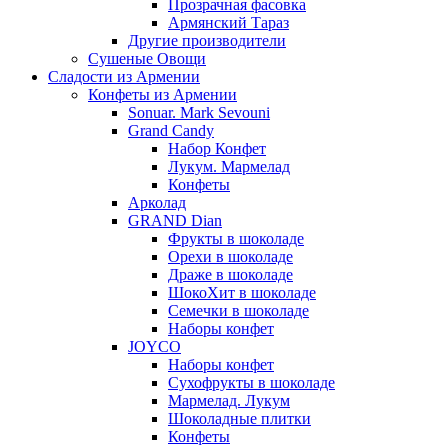
Прозрачная фасовка
Армянский Тараз
Другие производители
Сушеные Овощи
Сладости из Армении
Конфеты из Армении
Sonuar. Mark Sevouni
Grand Candy
Набор Конфет
Лукум. Мармелад
Конфеты
Арколад
GRAND Dian
Фрукты в шоколаде
Орехи в шоколаде
Драже в шоколаде
ШокоХит в шоколаде
Семечки в шоколаде
Наборы конфет
JOYCO
Наборы конфет
Сухофрукты в шоколаде
Мармелад. Лукум
Шоколадные плитки
Конфеты