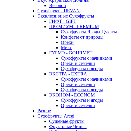
Вкус Араратской Долины
Весовой
Сухофрукты IJEVAN
Эксклюзивные Сухофрукты
ГИФТ - GIFT
ПРЕМИУМ - PREMIUM
Сухофрукты Ягоды Цукаты
Конфеты от природы
Орехи
Микс
ГУРМЭ - GOURMET
Сухофрукты с начинками
Орехи и семечки
Сухофрукты и ягоды
ЭКСТРА - EXTRA
Сухофрукты с начинками
Орехи и семечки
Сухофрукты и ягоды
ЭКОНОМ - ECONOM
Сухофрукты и ягоды
Орехи и семечки
Разное
Сухофрукты Aregi
Сушеные фрукты
Фруктовые Чипсы