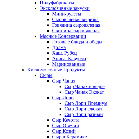
Полуфабрикаты
Эксклюзивные закуски
Мини-рулеты
Сыровяленая вырезка
Говядина сыровяленая
Свинина сыровяленая
Мясные Консервации
Готовые блюда и обеды
Долма
Хаш. Рубец
Ариса. Кавурма
Маринованные
Кисломолочные Продукты
Сыры
Сыр Чанах
Сыр Чанах в ведре
Сыр Чанах Экокат
Сыр Лори
Сыр Лори Премиум
Сыр Лори Экокат
Сыр Лори разный
Сыр Качотта
Сыр Овечий
Сыр Козий
Сыр в Керамике