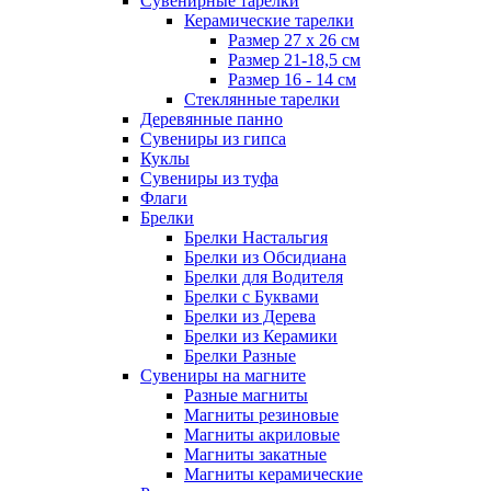
Сувенирные тарелки
Керамические тарелки
Размер 27 х 26 см
Размер 21-18,5 см
Размер 16 - 14 см
Стеклянные тарелки
Деревянные панно
Сувениры из гипса
Куклы
Сувениры из туфа
Флаги
Брелки
Брелки Настальгия
Брелки из Обсидиана
Брелки для Водителя
Брелки с Буквами
Брелки из Дерева
Брелки из Керамики
Брелки Разные
Сувениры на магните
Разные магниты
Магниты резиновые
Магниты акриловые
Магниты закатные
Магниты керамические