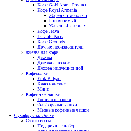
Кофе Gold Ararat Product
Кофе Royal Armenia
Жареный молотый
Растворимый
Жареный в зернах
Кофе Jezva
Le Café Paris
Кофе Grounds
Другие производители
джезва для кофе
Джезва
Джезва с песком
Джезва индукционной
Кофемолки
Edik Balyan
Классичиские
Мини
Кофейные чашки
Глиняные чашки
Фарфоровые чашки
Медные кофейные чашки
Сухофрукты. Орехи
Сухофрукты
Подарочные наборы