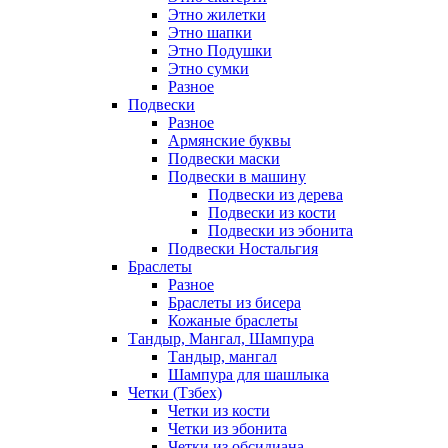
Этно жилетки
Этно шапки
Этно Подушки
Этно сумки
Разное
Подвески
Разное
Армянские буквы
Подвески маски
Подвески в машину
Подвески из дерева
Подвески из кости
Подвески из эбонита
Подвески Ностальгия
Браслеты
Разное
Браслеты из бисера
Кожаные браслеты
Тандыр, Мангал, Шампура
Тандыр, мангал
Шампура для шашлыка
Четки (Тзбех)
Четки из кости
Четки из эбонита
Четки из обсидиана