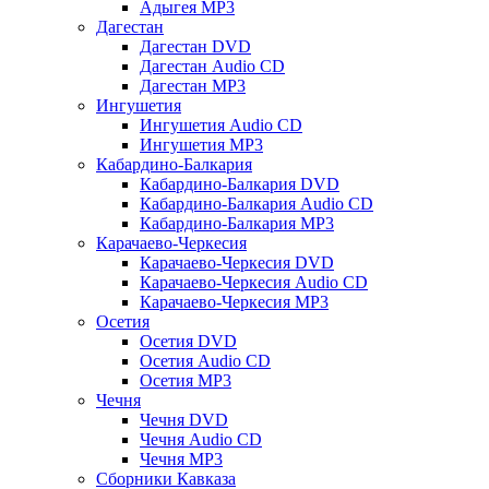
Адыгея MP3
Дагестан
Дагестан DVD
Дагестан Audio CD
Дагестан MP3
Ингушетия
Ингушетия Audio CD
Ингушетия MP3
Кабардино-Балкария
Кабардино-Балкария DVD
Кабардино-Балкария Audio CD
Кабардино-Балкария MP3
Карачаево-Черкесия
Карачаево-Черкесия DVD
Карачаево-Черкесия Audio CD
Карачаево-Черкесия MP3
Осетия
Осетия DVD
Осетия Audio CD
Осетия MP3
Чечня
Чечня DVD
Чечня Audio CD
Чечня MP3
Сборники Кавказа