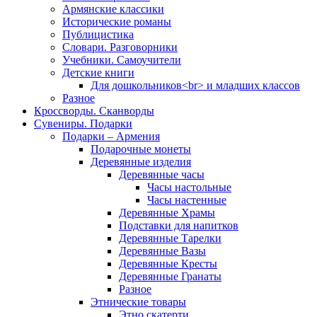
Армянские классики
Исторические романы
Публицистика
Словари. Разговорники
Учебники. Самоучители
Детские книги
Для дошкольников<br> и младших классов
Разное
Кроссворды. Сканворды
Сувениры. Подарки
Подарки – Армения
Подарочные монеты
Деревянные изделия
Деревянные часы
Часы настольные
Часы настенные
Деревянные Храмы
Подставки для напитков
Деревянные Тарелки
Деревянные Вазы
Деревянные Кресты
Деревянные Гранаты
Разное
Этнические товары
Этно скатерти