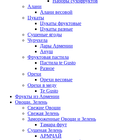
Наборы сухофруктов
Алани
Алани весовой
Цукаты
Цукаты фруктовые
Цукаты разные
Сушеные ягоды
Чурчхела
Дары Армении
Ануш
Фруктовая пастила
Пастила te Gusto
Разное
Орехи
Орехи весовые
Орехи в меду
Te Gusto
Фрукты из Армении
Овощи. Зелень
Свежие Овощи
Свежая Зелень
Замороженные Овощи и Зелень
Тамара фрут
Сушеная Зелень
АРМЧАЙ