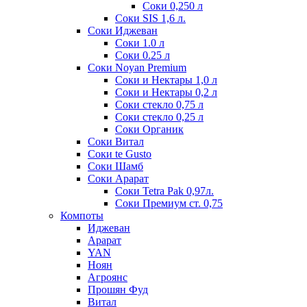
Соки 0,250 л
Соки SIS 1,6 л.
Соки Иджеван
Соки 1.0 л
Соки 0.25 л
Соки Noyan Premium
Соки и Нектары 1,0 л
Соки и Нектары 0,2 л
Соки стекло 0,75 л
Соки стекло 0,25 л
Соки Органик
Соки Витал
Соки te Gusto
Соки Шамб
Соки Арарат
Соки Tetra Pak 0,97л.
Соки Премиум ст. 0,75
Компоты
Иджеван
Арарат
YAN
Ноян
Агроянс
Прошян Фуд
Витал