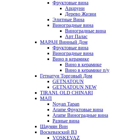
Фруктовые вина
Арцруни
Дерево Жизни
Элитные Вина
Виноградные вина
Виноградные вина
Арт Палас
МАРАН Винный Дом
Фруктовые вина
Виноградные вина
Вино в керамике
Вино в керамике
Вино в керамике п/у
Гетнатун Торговый Дом
GETNATOUN
GETNATOUN NEW
TIRANI. OLD CHINARI
МАП
Noyan Tapan
Arame Фруктовые вина
Arame Виноградные вина
Разные вина
Шаумян Вин
Воскевазский ВЗ
VOSKEVAZ