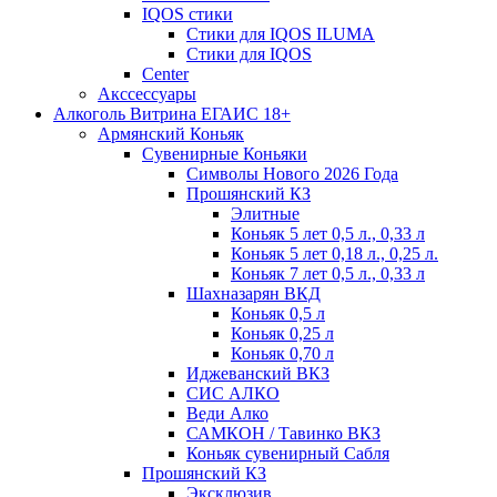
IQOS стики
Стики для IQOS ILUMA
Стики для IQOS
Сenter
Акссессуары
Алкоголь Витрина ЕГАИС 18+
Армянский Коньяк
Сувенирные Коньяки
Символы Нового 2026 Года
Прошянский КЗ
Элитные
Коньяк 5 лет 0,5 л., 0,33 л
Коньяк 5 лет 0,18 л., 0,25 л.
Коньяк 7 лет 0,5 л., 0,33 л
Шахназарян ВКД
Коньяк 0,5 л
Коньяк 0,25 л
Коньяк 0,70 л
Иджеванский ВКЗ
СИС АЛКО
Веди Алко
САМКОН / Тавинко ВКЗ
Коньяк сувенирный Сабля
Прошянский КЗ
Эксклюзив