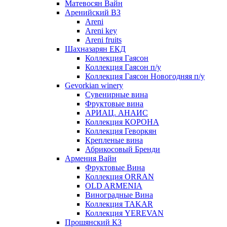
Матевосян Вайн
Аренийский ВЗ
Areni
Areni key
Areni fruits
Шахназарян ЕКД
Коллекция Гаясон
Коллекция Гаясон п/у
Коллекция Гаясон Новогодняя п/у
Gevorkian winery
Сувенирные вина
Фруктовые вина
АРИАЦ. АНАИС
Коллекция КОРОНА
Коллекция Геворкян
Крепленые вина
Абрикосовый Бренди
Армения Вайн
Фруктовые Вина
Коллекция ORRAN
OLD ARMENIA
Виноградные Вина
Коллекция TAKAR
Коллекция YEREVAN
Прошянский КЗ