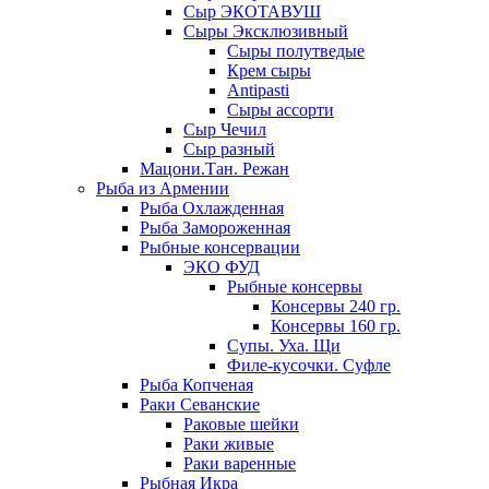
Сыр ЭКОТАВУШ
Сыры Эксклюзивный
Сыры полутведые
Крем сыры
Antipasti
Сыры ассорти
Сыр Чечил
Сыр разный
Мацони.Тан. Режан
Рыба из Армении
Рыба Охлажденная
Рыба Замороженная
Рыбные консервации
ЭКО ФУД
Рыбные консервы
Консервы 240 гр.
Консервы 160 гр.
Супы. Уха. Щи
Филе-кусочки. Суфле
Рыба Копченая
Раки Севанские
Раковые шейки
Раки живые
Раки варенные
Рыбная Икра