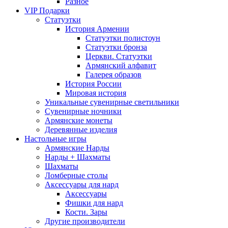
Разное
VIP Подарки
Статуэтки
История Армении
Статуэтки полистоун
Статуэтки бронза
Церкви. Статуэтки
Армянский алфавит
Галерея образов
История России
Мировая история
Уникальные сувенирные светильники
Сувенирные ночники
Армянские монеты
Деревянные изделия
Настольные игры
Армянские Нарды
Нарды + Шахматы
Шахматы
Ломберные столы
Аксессуары для нард
Аксессуары
Фишки для нард
Кости. Зары
Другие производители