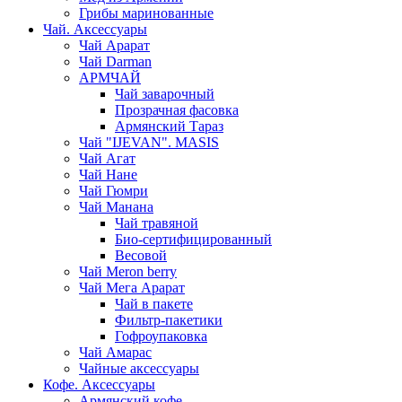
Грибы маринованные
Чай. Аксессуары
Чай Арарат
Чай Darman
АРМЧАЙ
Чай заварочный
Прозрачная фасовка
Армянский Тараз
Чай "IJEVAN". MASIS
Чай Агат
Чай Нане
Чай Гюмри
Чай Манана
Чай травяной
Био-сертифицированный
Весовой
Чай Meron berry
Чай Мега Арарат
Чай в пакете
Фильтр-пакетики
Гофроупаковка
Чай Амарас
Чайные аксессуары
Кофе. Аксессуары
Армянский кофе