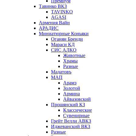
Премиум
Тавинко ВКЗ
TAVINKO
AGASI
Армения Вайн
АРАДИС
Миниатюрные Коньяки
Оганян Бренди
Мараси КД
СИС АЛКО
Животные
Храмы
Разные
Мадатовъ
МАП
Арамэ
Золотой
Армина
Айвазовский
Прошянский КЗ
Классические
Сувенирные
Грейт Велли АВКЗ
Иджеванский ВКЗ
Разные