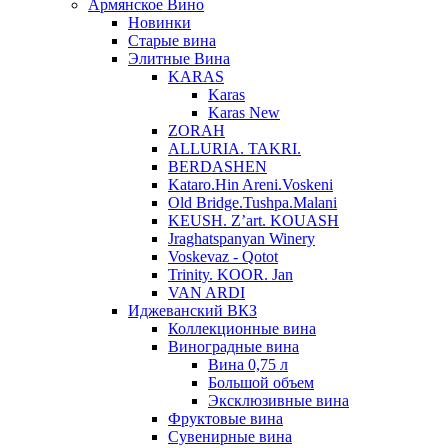
Армянское Вино
Новинки
Старые вина
Элитные Вина
KARAS
Karas
Karas New
ZORAH
ALLURIA. TAKRI.
BERDASHEN
Kataro.Hin Areni.Voskeni
Old Bridge.Tushpa.Malani
KEUSH. Z’art. KOUASH
Jraghatspanyan Winery
Voskevaz - Qotot
Trinity. KOOR. Jan
VAN ARDI
Иджеванский ВКЗ
Коллекционные вина
Виноградные вина
Вина 0,75 л
Большой объем
Эксклюзивные вина
Фруктовые вина
Cувенирные вина