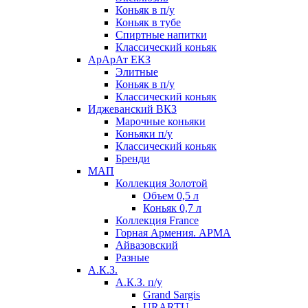
Коньяк в п/у
Коньяк в тубе
Спиртные напитки
Классический коньяк
АрАрАт ЕКЗ
Элитные
Коньяк в п/у
Классический коньяк
Иджеванский ВКЗ
Марочные коньяки
Коньяки п/у
Классический коньяк
Бренди
МАП
Коллекция Золотой
Объем 0,5 л
Коньяк 0,7 л
Коллекция France
Горная Армения. АРМА
Айвазовский
Разные
А.К.З.
А.К.З. п/у
Grand Sargis
URARTU