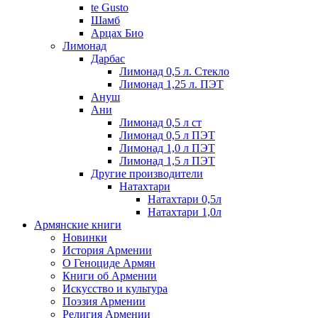
te Gusto
Шамб
Арцах Био
Лимонад
Дарбас
Лимонад 0,5 л. Стекло
Лимонад 1,25 л. ПЭТ
Ануш
Ани
Лимонад 0,5 л ст
Лимонад 0,5 л ПЭТ
Лимонад 1,0 л ПЭТ
Лимонад 1,5 л ПЭТ
Другие производители
Натахтари
Натахтари 0,5л
Натахтари 1,0л
Армянские книги
Новинки
История Армении
О Геноциде Армян
Книги об Армении
Иcкусство и культура
Поэзия Армении
Религия Армении