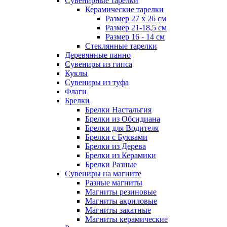
Сувенирные тарелки
Керамические тарелки
Размер 27 х 26 см
Размер 21-18,5 см
Размер 16 - 14 см
Стеклянные тарелки
Деревянные панно
Сувениры из гипса
Куклы
Сувениры из туфа
Флаги
Брелки
Брелки Настальгия
Брелки из Обсидиана
Брелки для Водителя
Брелки с Буквами
Брелки из Дерева
Брелки из Керамики
Брелки Разные
Сувениры на магните
Разные магниты
Магниты резиновые
Магниты акриловые
Магниты закатные
Магниты керамические