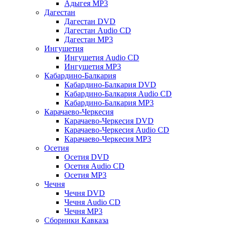
Адыгея MP3
Дагестан
Дагестан DVD
Дагестан Audio CD
Дагестан MP3
Ингушетия
Ингушетия Audio CD
Ингушетия MP3
Кабардино-Балкария
Кабардино-Балкария DVD
Кабардино-Балкария Audio CD
Кабардино-Балкария MP3
Карачаево-Черкесия
Карачаево-Черкесия DVD
Карачаево-Черкесия Audio CD
Карачаево-Черкесия MP3
Осетия
Осетия DVD
Осетия Audio CD
Осетия MP3
Чечня
Чечня DVD
Чечня Audio CD
Чечня MP3
Сборники Кавказа