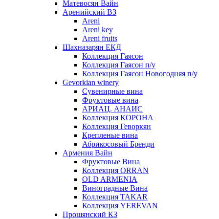
Матевосян Вайн
Аренийский ВЗ
Areni
Areni key
Areni fruits
Шахназарян ЕКД
Коллекция Гаясон
Коллекция Гаясон п/у
Коллекция Гаясон Новогодняя п/у
Gevorkian winery
Сувенирные вина
Фруктовые вина
АРИАЦ. АНАИС
Коллекция КОРОНА
Коллекция Геворкян
Крепленые вина
Абрикосовый Бренди
Армения Вайн
Фруктовые Вина
Коллекция ORRAN
OLD ARMENIA
Виноградные Вина
Коллекция TAKAR
Коллекция YEREVAN
Прошянский КЗ