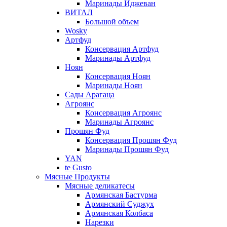
Маринады Иджеван
ВИТАЛ
Большой объем
Wosky
Артфуд
Консервация Артфуд
Маринады Артфуд
Ноян
Консервация Ноян
Маринады Ноян
Сады Арагаца
Агроянс
Консервация Агроянс
Маринады Агроянс
Прошян Фуд
Консервация Прошян Фуд
Маринады Прошян Фуд
YAN
te Gusto
Мясные Продукты
Мясные деликатесы
Армянская Бастурма
Армянский Суджух
Армянская Колбаса
Нарезки