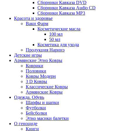
Сборники Кавказа DVD
Сборники Кавказа Audio CD
Сборники Кавказа MP3
Красота и здоровье
Ваки Фарм
Косметические масла
100 мл
50 мл
Косметика для ухода
Продукция Наринэ
Детские игры
Армянские Этно Ковры
Коврики
Половики
Ковры Модерн
3 D Ковры
Классические Ковры
Армянские Ковры
Одежда. Обувь
Шарфы и шапки
Футболки
Бейсболки
Этно масики балетки
О геноциде
Книги