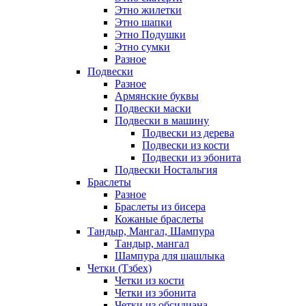
Этно жилетки
Этно шапки
Этно Подушки
Этно сумки
Разное
Подвески
Разное
Армянские буквы
Подвески маски
Подвески в машину
Подвески из дерева
Подвески из кости
Подвески из эбонита
Подвески Ностальгия
Браслеты
Разное
Браслеты из бисера
Кожаные браслеты
Тандыр, Мангал, Шампура
Тандыр, мангал
Шампура для шашлыка
Четки (Тзбех)
Четки из кости
Четки из эбонита
Четки из обсидиана