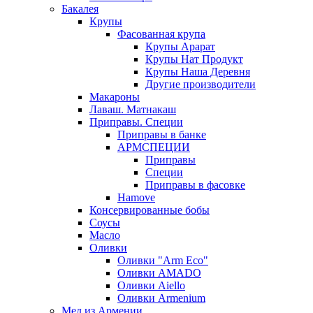
Бакалея
Крупы
Фасованная крупа
Крупы Арарат
Крупы Нат Продукт
Крупы Наша Деревня
Другие производители
Макароны
Лаваш. Матнакаш
Приправы. Специи
Приправы в банке
АРМСПЕЦИИ
Приправы
Специи
Приправы в фасовке
Hamove
Консервированные бобы
Соусы
Масло
Оливки
Оливки "Arm Eco"
Оливки AMADO
Оливки Aiello
Оливки Armenium
Мед из Армении