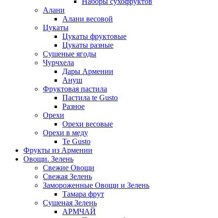
Наборы сухофруктов
Алани
Алани весовой
Цукаты
Цукаты фруктовые
Цукаты разные
Сушеные ягоды
Чурчхела
Дары Армении
Ануш
Фруктовая пастила
Пастила te Gusto
Разное
Орехи
Орехи весовые
Орехи в меду
Te Gusto
Фрукты из Армении
Овощи. Зелень
Свежие Овощи
Свежая Зелень
Замороженные Овощи и Зелень
Тамара фрут
Сушеная Зелень
АРМЧАЙ