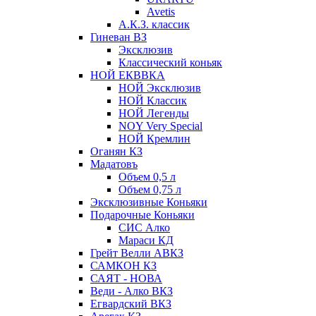
Avetis
А.К.З. классик
Гиневан ВЗ
Эксклюзив
Классический коньяк
НОЙ ЕКВВКА
НОЙ Эксклюзив
НОЙ Классик
НОЙ Легенды
NOY Very Speсial
НОЙ Кремлин
Оганян КЗ
Мадатовъ
Объем 0,5 л
Объем 0,75 л
Эксклюзивные Коньяки
Подарочные Коньяки
СИС Алко
Мараси КД
Грейт Велли АВКЗ
САМКОН КЗ
САЯТ - НОВА
Веди - Алко ВКЗ
Егвардский ВКЗ