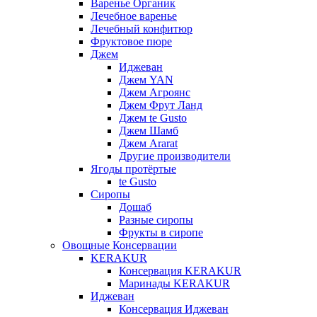
Варенье Органик
Лечебное варенье
Лечебный конфитюр
Фруктовое пюре
Джем
Иджеван
Джем YAN
Джем Агроянс
Джем Фрут Ланд
Джем te Gusto
Джем Шамб
Джем Ararat
Другие производители
Ягоды протёртые
te Gusto
Сиропы
Дошаб
Разные сиропы
Фрукты в сиропе
Овощные Консервации
KERAKUR
Консервация KERAKUR
Маринады KERAKUR
Иджеван
Консервация Иджеван