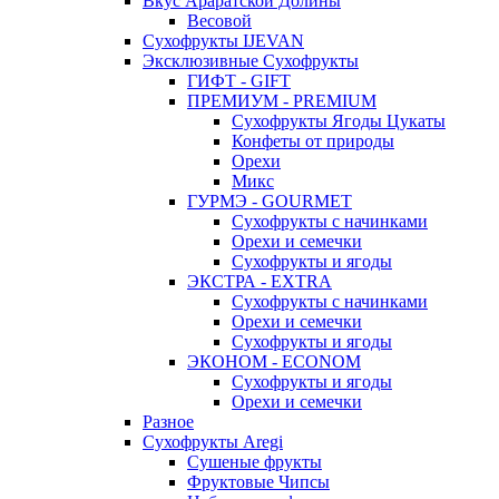
Вкус Араратской Долины
Весовой
Сухофрукты IJEVAN
Эксклюзивные Сухофрукты
ГИФТ - GIFT
ПРЕМИУМ - PREMIUM
Сухофрукты Ягоды Цукаты
Конфеты от природы
Орехи
Микс
ГУРМЭ - GOURMET
Сухофрукты с начинками
Орехи и семечки
Сухофрукты и ягоды
ЭКСТРА - EXTRA
Сухофрукты с начинками
Орехи и семечки
Сухофрукты и ягоды
ЭКОНОМ - ECONOM
Сухофрукты и ягоды
Орехи и семечки
Разное
Сухофрукты Aregi
Сушеные фрукты
Фруктовые Чипсы