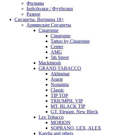
Фильмы
Бейсболки / Футболки
Разное
Сигареты. Витрина 18+
Армянские Сигареты
Cigaronne
Cigaronne
Tattoo by Cigaronne
Center
AMG
5th Street
Mackintosh
GRAND TABACCO
Akhtamar
Ararat
Nostalgia
Classic
TIP TOP
TRIUMPH. VIP
MT. BLACK TIP
GT. Elegant. New Bleck
Lex Tobacco
MORION
SOPRANO, LEX, ALEX
Karelia and others