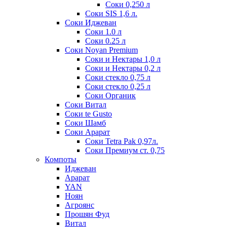
Соки 0,250 л
Соки SIS 1,6 л.
Соки Иджеван
Соки 1.0 л
Соки 0.25 л
Соки Noyan Premium
Соки и Нектары 1,0 л
Соки и Нектары 0,2 л
Соки стекло 0,75 л
Соки стекло 0,25 л
Соки Органик
Соки Витал
Соки te Gusto
Соки Шамб
Соки Арарат
Соки Tetra Pak 0,97л.
Соки Премиум ст. 0,75
Компоты
Иджеван
Арарат
YAN
Ноян
Агроянс
Прошян Фуд
Витал