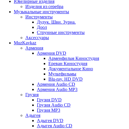
Ювелирные изделия
Изделия из серебра
Музыкальные инструменты
Инструменты
Дудук. Шви. Зурна.
Доол
Струнные инструменты
Аксессуары
MuzKavkaz
Армения
Армения DVD
Арменфильм Киностудия
Ереван Киностудия
Документальное Кино
Мультфильмы
Blu-ray. HD DVD
Армения Audio CD
Армения Audio MP3
Грузия
Грузия DVD
Грузия Audio CD
Грузия MP3
Адыгея
Адыгея DVD
Адыгея Audio CD