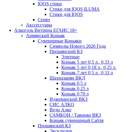
IQOS стики
Стики для IQOS ILUMA
Стики для IQOS
Сenter
Акссессуары
Алкоголь Витрина ЕГАИС 18+
Армянский Коньяк
Сувенирные Коньяки
Символы Нового 2026 Года
Прошянский КЗ
Элитные
Коньяк 5 лет 0,5 л., 0,33 л
Коньяк 5 лет 0,18 л., 0,25 л.
Коньяк 7 лет 0,5 л., 0,33 л
Шахназарян ВКД
Коньяк 0,5 л
Коньяк 0,25 л
Коньяк 0,70 л
Иджеванский ВКЗ
СИС АЛКО
Веди Алко
САМКОН / Тавинко ВКЗ
Коньяк сувенирный Сабля
Прошянский КЗ
Эксклюзив