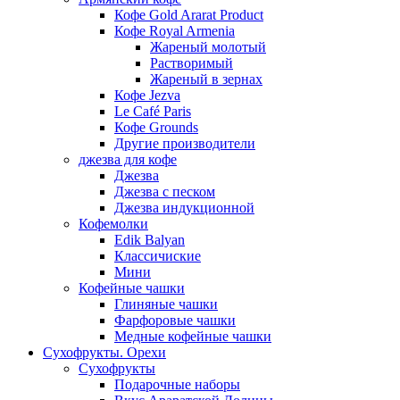
Кофе Gold Ararat Product
Кофе Royal Armenia
Жареный молотый
Растворимый
Жареный в зернах
Кофе Jezva
Le Café Paris
Кофе Grounds
Другие производители
джезва для кофе
Джезва
Джезва с песком
Джезва индукционной
Кофемолки
Edik Balyan
Классичиские
Мини
Кофейные чашки
Глиняные чашки
Фарфоровые чашки
Медные кофейные чашки
Сухофрукты. Орехи
Сухофрукты
Подарочные наборы