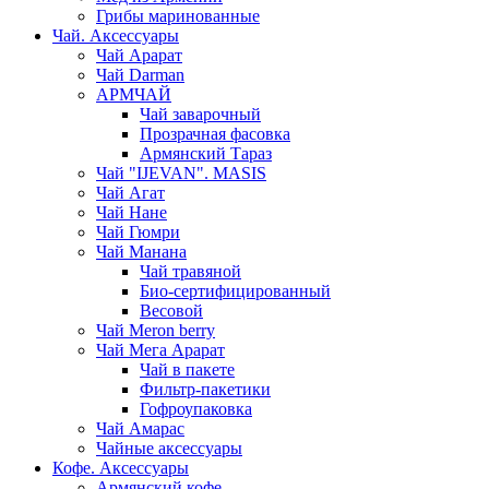
Грибы маринованные
Чай. Аксессуары
Чай Арарат
Чай Darman
АРМЧАЙ
Чай заварочный
Прозрачная фасовка
Армянский Тараз
Чай "IJEVAN". MASIS
Чай Агат
Чай Нане
Чай Гюмри
Чай Манана
Чай травяной
Био-сертифицированный
Весовой
Чай Meron berry
Чай Мега Арарат
Чай в пакете
Фильтр-пакетики
Гофроупаковка
Чай Амарас
Чайные аксессуары
Кофе. Аксессуары
Армянский кофе