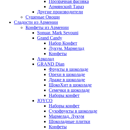
Прозрачная фасовка
Армянский Тараз
Другие производители
Сушеные Овощи
Сладости из Армении
Конфеты из Армении
Sonuar. Mark Sevouni
Grand Candy
Набор Конфет
Лукум. Мармелад
Конфеты
Арколад
GRAND Dian
Фрукты в шоколаде
Орехи в шоколаде
Драже в шоколаде
ШокоХит в шоколаде
Семечки в шоколаде
Наборы конфет
JOYCO
Наборы конфет
Сухофрукты в шоколаде
Мармелад. Лукум
Шоколадные плитки
Конфеты