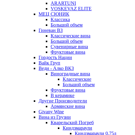
ARARTUNI
VOSKEVAZ ELITE
МЕЦ СЮНИК
Классика
Большой объем
Гиневан ВЗ
Классические вина
Большой объем
Сувенирные вина
Фруктовые вина
Гордость Нации
Вайк Груп
Веди - Алко ВКЗ
Виноградные вина
Классические
Большой объем
Фруктовые вина
В керамике
Другие Производители
Армянские вина
Givany Wine
Вина из Грузии
Кварельский Погреб
Киндзмараули
Киндзмараули 0,75л