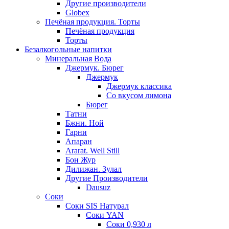
Другие производители
Globex
Печёная продукция. Торты
Печёная продукция
Торты
Безалкогольные напитки
Минеральная Вода
Джермук. Бюрег
Джермук
Джермук классика
Со вкусом лимона
Бюрег
Татни
Бжни. Ной
Гарни
Апаран
Ararat. Well Still
Бон Жур
Дилижан. Зулал
Другие Производители
Dausuz
Соки
Соки SIS Натурал
Соки YAN
Соки 0,930 л