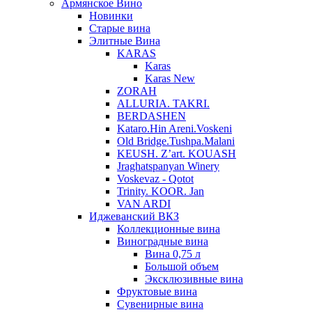
Армянское Вино
Новинки
Старые вина
Элитные Вина
KARAS
Karas
Karas New
ZORAH
ALLURIA. TAKRI.
BERDASHEN
Kataro.Hin Areni.Voskeni
Old Bridge.Tushpa.Malani
KEUSH. Z’art. KOUASH
Jraghatspanyan Winery
Voskevaz - Qotot
Trinity. KOOR. Jan
VAN ARDI
Иджеванский ВКЗ
Коллекционные вина
Виноградные вина
Вина 0,75 л
Большой объем
Эксклюзивные вина
Фруктовые вина
Cувенирные вина