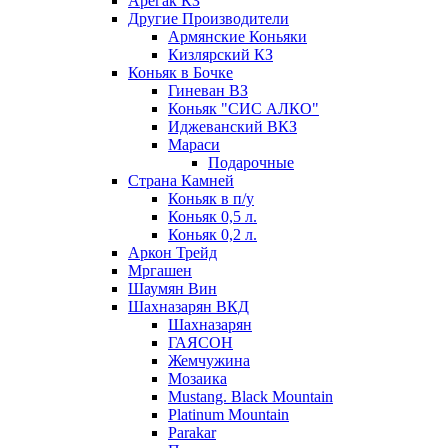
Арегак КЗ
Другие Производители
Армянские Коньяки
Кизлярский КЗ
Коньяк в Бочке
Гиневан ВЗ
Коньяк "СИС АЛКО"
Иджеванский ВКЗ
Мараси
Подарочные
Страна Камней
Коньяк в п/у
Коньяк 0,5 л.
Коньяк 0,2 л.
Аркон Трейд
Мргашен
Шаумян Вин
Шахназарян ВКД
Шахназарян
ГАЯСОН
Жемчужина
Мозаика
Mustang. Black Mountain
Platinum Mountain
Parakar