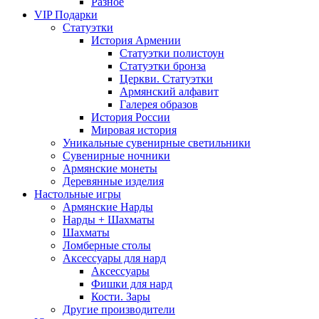
Разное
VIP Подарки
Статуэтки
История Армении
Статуэтки полистоун
Статуэтки бронза
Церкви. Статуэтки
Армянский алфавит
Галерея образов
История России
Мировая история
Уникальные сувенирные светильники
Сувенирные ночники
Армянские монеты
Деревянные изделия
Настольные игры
Армянские Нарды
Нарды + Шахматы
Шахматы
Ломберные столы
Аксессуары для нард
Аксессуары
Фишки для нард
Кости. Зары
Другие производители