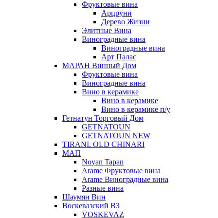
Фруктовые вина
Арцруни
Дерево Жизни
Элитные Вина
Виноградные вина
Виноградные вина
Арт Палас
МАРАН Винный Дом
Фруктовые вина
Виноградные вина
Вино в керамике
Вино в керамике
Вино в керамике п/у
Гетнатун Торговый Дом
GETNATOUN
GETNATOUN NEW
TIRANI. OLD CHINARI
МАП
Noyan Tapan
Arame Фруктовые вина
Arame Виноградные вина
Разные вина
Шаумян Вин
Воскевазский ВЗ
VOSKEVAZ