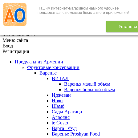
Нашим интернет-магазином намного удобнее
+7 (495) 646-888-1
пользоваться с помощью бесплатного приложения!
В корзине
0
товаров
Установи
x
Меню каталога
Меню сайта
Вход
Регистрация
Продукты из Армении
Фруктовые консервации
Варенье
ВИТАЛ
Варенья малый объем
Варенья большой объем
Иджеван
Ноян
Шамб
Сады Арагаца
Агроянс
te Gusto
Варга - Фуд
Варенье Proshyan Food