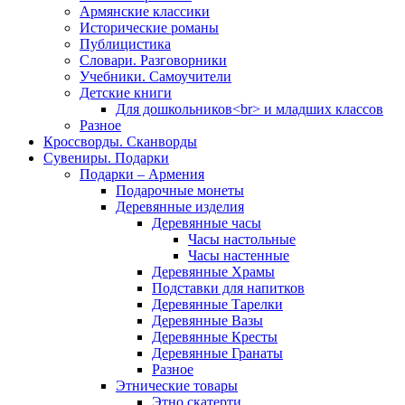
Армянские классики
Исторические романы
Публицистика
Словари. Разговорники
Учебники. Самоучители
Детские книги
Для дошкольников<br> и младших классов
Разное
Кроссворды. Сканворды
Сувениры. Подарки
Подарки – Армения
Подарочные монеты
Деревянные изделия
Деревянные часы
Часы настольные
Часы настенные
Деревянные Храмы
Подставки для напитков
Деревянные Тарелки
Деревянные Вазы
Деревянные Кресты
Деревянные Гранаты
Разное
Этнические товары
Этно скатерти