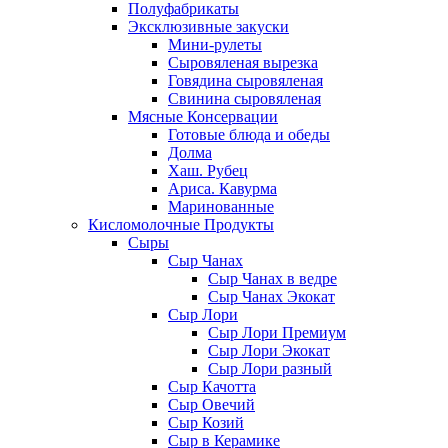
Полуфабрикаты
Эксклюзивные закуски
Мини-рулеты
Сыровяленая вырезка
Говядина сыровяленая
Свинина сыровяленая
Мясные Консервации
Готовые блюда и обеды
Долма
Хаш. Рубец
Ариса. Кавурма
Маринованные
Кисломолочные Продукты
Сыры
Сыр Чанах
Сыр Чанах в ведре
Сыр Чанах Экокат
Сыр Лори
Сыр Лори Премиум
Сыр Лори Экокат
Сыр Лори разный
Сыр Качотта
Сыр Овечий
Сыр Козий
Сыр в Керамике