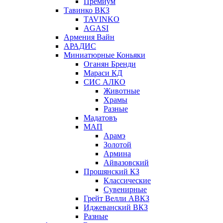
Премиум
Тавинко ВКЗ
TAVINKO
AGASI
Армения Вайн
АРАДИС
Миниатюрные Коньяки
Оганян Бренди
Мараси КД
СИС АЛКО
Животные
Храмы
Разные
Мадатовъ
МАП
Арамэ
Золотой
Армина
Айвазовский
Прошянский КЗ
Классические
Сувенирные
Грейт Велли АВКЗ
Иджеванский ВКЗ
Разные