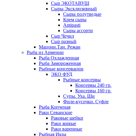
Сыр ЭКОТАВУШ
Сыры Эксклюзивный
Сыры полутведые
Крем сыры
Antipasti
Сыры ассорти
Сыр Чечил
Сыр разный
Мацони.Тан. Режан
Рыба из Армении
Рыба Охлажденная
Рыба Замороженная
Рыбные консервации
ЭКО ФУД
Рыбные консервы
Консервы 240 гр.
Консервы 160 гр.
Супы. Уха. Щи
Филе-кусочки. Суфле
Рыба Копченая
Раки Севанские
Раковые шейки
Раки живые
Раки варенные
Рыбная Икра