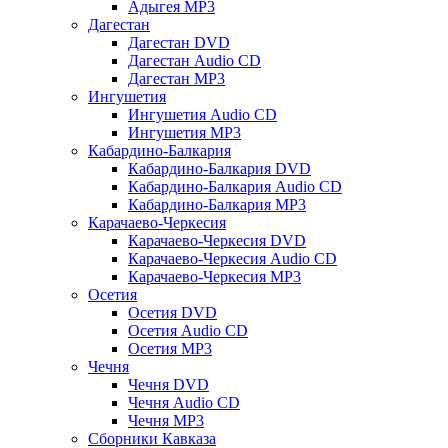
Адыгея MP3
Дагестан
Дагестан DVD
Дагестан Audio CD
Дагестан MP3
Ингушетия
Ингушетия Audio CD
Ингушетия MP3
Кабардино-Балкария
Кабардино-Балкария DVD
Кабардино-Балкария Audio CD
Кабардино-Балкария MP3
Карачаево-Черкесия
Карачаево-Черкесия DVD
Карачаево-Черкесия Audio CD
Карачаево-Черкесия MP3
Осетия
Осетия DVD
Осетия Audio CD
Осетия MP3
Чечня
Чечня DVD
Чечня Audio CD
Чечня MP3
Сборники Кавказа