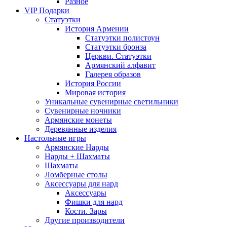
Разное
VIP Подарки
Статуэтки
История Армении
Статуэтки полистоун
Статуэтки бронза
Церкви. Статуэтки
Армянский алфавит
Галерея образов
История России
Мировая история
Уникальные сувенирные светильники
Сувенирные ночники
Армянские монеты
Деревянные изделия
Настольные игры
Армянские Нарды
Нарды + Шахматы
Шахматы
Ломберные столы
Аксессуары для нард
Аксессуары
Фишки для нард
Кости. Зары
Другие производители