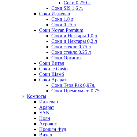
Соки 0,250 л
Соки SIS 1,6 л.
Соки Иджеван
Соки 1.0 л
Соки 0.25 л
Соки Noyan Premium
Соки и Нектары 1,0 л
Соки и Нектары 0,2 л
Соки стекло 0,75 л
Соки стекло 0,25 л
Соки Органик
Соки Витал
Соки te Gusto
Соки Шамб
Соки Арарат
Соки Tetra Pak 0,97л.
Соки Премиум ст. 0,75
Компоты
Иджеван
Арарат
YAN
Ноян
Агроянс
Прошян Фуд
Витал