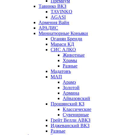
Премиум
Тавинко ВКЗ
TAVINKO
AGASI
Армения Вайн
АРАДИС
Миниатюрные Коньяки
Оганян Бренди
Мараси КД
СИС АЛКО
Животные
Храмы
Разные
Мадатовъ
МАП
Арамэ
Золотой
Армина
Айвазовский
Прошянский КЗ
Классические
Сувенирные
Грейт Велли АВКЗ
Иджеванский ВКЗ
Разные