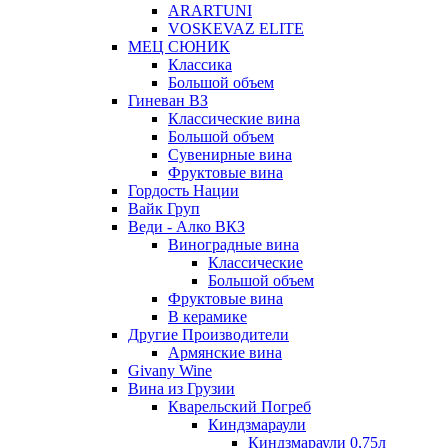
ARARTUNI
VOSKEVAZ ELITE
МЕЦ СЮНИК
Классика
Большой объем
Гиневан ВЗ
Классические вина
Большой объем
Сувенирные вина
Фруктовые вина
Гордость Нации
Вайк Груп
Веди - Алко ВКЗ
Виноградные вина
Классические
Большой объем
Фруктовые вина
В керамике
Другие Производители
Армянские вина
Givany Wine
Вина из Грузии
Кварельский Погреб
Киндзмараули
Киндзмараули 0,75л