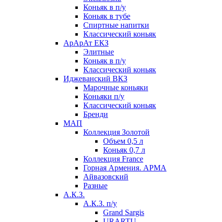
Коньяк в п/у
Коньяк в тубе
Спиртные напитки
Классический коньяк
АрАрАт ЕКЗ
Элитные
Коньяк в п/у
Классический коньяк
Иджеванский ВКЗ
Марочные коньяки
Коньяки п/у
Классический коньяк
Бренди
МАП
Коллекция Золотой
Объем 0,5 л
Коньяк 0,7 л
Коллекция France
Горная Армения. АРМА
Айвазовский
Разные
А.К.З.
А.К.З. п/у
Grand Sargis
URARTU