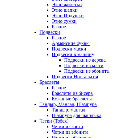
Этно жилетки
Этно шапки
Этно Подушки
Этно сумки
Разное
Подвески
Разное
Армянские буквы
Подвески маски
Подвески в машину
Подвески из дерева
Подвески из кости
Подвески из эбонита
Подвески Ностальгия
Браслеты
Разное
Браслеты из бисера
Кожаные браслеты
Тандыр, Мангал, Шампура
Тандыр, мангал
Шампура для шашлыка
Четки (Тзбех)
Четки из кости
Четки из эбонита
Четки из обсидиана