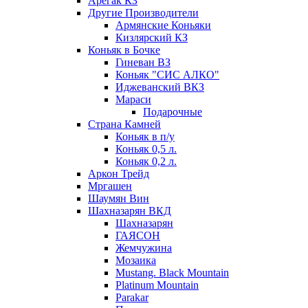
Арегак КЗ
Другие Производители
Армянские Коньяки
Кизлярский КЗ
Коньяк в Бочке
Гиневан ВЗ
Коньяк "СИС АЛКО"
Иджеванский ВКЗ
Мараси
Подарочные
Страна Камней
Коньяк в п/у
Коньяк 0,5 л.
Коньяк 0,2 л.
Аркон Трейд
Мргашен
Шаумян Вин
Шахназарян ВКД
Шахназарян
ГАЯСОН
Жемчужина
Мозаика
Mustang. Black Mountain
Platinum Mountain
Parakar