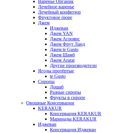
Варенье Органик
Лечебное варенье
Лечебный конфитюр
Фруктовое пюре
Джем
Иджеван
Джем YAN
Джем Агроянс
Джем Фрут Ланд
Джем te Gusto
Джем Шамб
Джем Ararat
Другие производители
Ягоды протёртые
te Gusto
Сиропы
Дошаб
Разные сиропы
Фрукты в сиропе
Овощные Консервации
KERAKUR
Консервация KERAKUR
Маринады KERAKUR
Иджеван
Консервация Иджеван