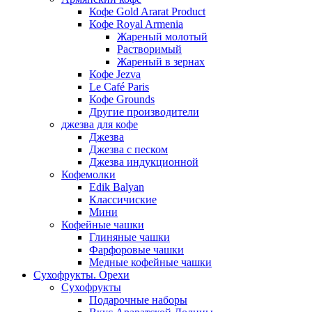
Кофе Gold Ararat Product
Кофе Royal Armenia
Жареный молотый
Растворимый
Жареный в зернах
Кофе Jezva
Le Café Paris
Кофе Grounds
Другие производители
джезва для кофе
Джезва
Джезва с песком
Джезва индукционной
Кофемолки
Edik Balyan
Классичиские
Мини
Кофейные чашки
Глиняные чашки
Фарфоровые чашки
Медные кофейные чашки
Сухофрукты. Орехи
Сухофрукты
Подарочные наборы