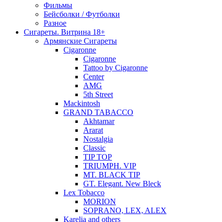
Фильмы
Бейсболки / Футболки
Разное
Сигареты. Витрина 18+
Армянские Сигареты
Cigaronne
Cigaronne
Tattoo by Cigaronne
Center
AMG
5th Street
Mackintosh
GRAND TABACCO
Akhtamar
Ararat
Nostalgia
Classic
TIP TOP
TRIUMPH. VIP
MT. BLACK TIP
GT. Elegant. New Bleck
Lex Tobacco
MORION
SOPRANO, LEX, ALEX
Karelia and others