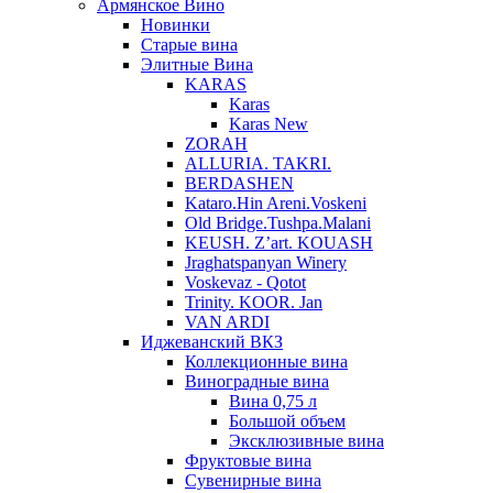
Армянское Вино
Новинки
Старые вина
Элитные Вина
KARAS
Karas
Karas New
ZORAH
ALLURIA. TAKRI.
BERDASHEN
Kataro.Hin Areni.Voskeni
Old Bridge.Tushpa.Malani
KEUSH. Z’art. KOUASH
Jraghatspanyan Winery
Voskevaz - Qotot
Trinity. KOOR. Jan
VAN ARDI
Иджеванский ВКЗ
Коллекционные вина
Виноградные вина
Вина 0,75 л
Большой объем
Эксклюзивные вина
Фруктовые вина
Cувенирные вина