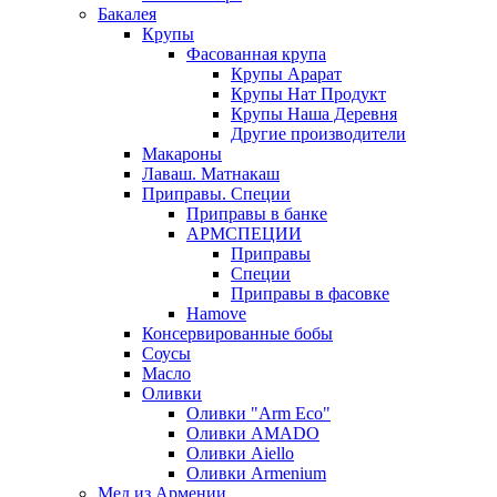
Бакалея
Крупы
Фасованная крупа
Крупы Арарат
Крупы Нат Продукт
Крупы Наша Деревня
Другие производители
Макароны
Лаваш. Матнакаш
Приправы. Специи
Приправы в банке
АРМСПЕЦИИ
Приправы
Специи
Приправы в фасовке
Hamove
Консервированные бобы
Соусы
Масло
Оливки
Оливки "Arm Eco"
Оливки AMADO
Оливки Aiello
Оливки Armenium
Мед из Армении