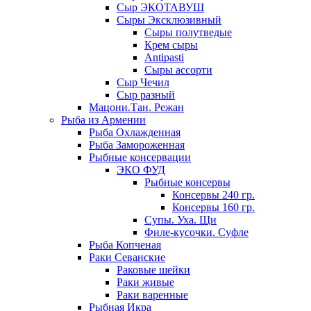
Сыр ЭКОТАВУШ
Сыры Эксклюзивный
Сыры полутведые
Крем сыры
Antipasti
Сыры ассорти
Сыр Чечил
Сыр разный
Мацони.Тан. Режан
Рыба из Армении
Рыба Охлажденная
Рыба Замороженная
Рыбные консервации
ЭКО ФУД
Рыбные консервы
Консервы 240 гр.
Консервы 160 гр.
Супы. Уха. Щи
Филе-кусочки. Суфле
Рыба Копченая
Раки Севанские
Раковые шейки
Раки живые
Раки варенные
Рыбная Икра