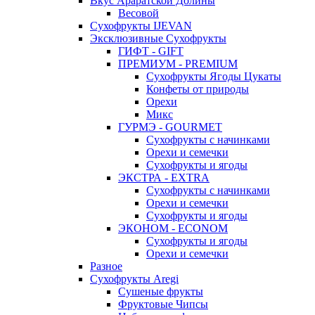
Вкус Араратской Долины
Весовой
Сухофрукты IJEVAN
Эксклюзивные Сухофрукты
ГИФТ - GIFT
ПРЕМИУМ - PREMIUM
Сухофрукты Ягоды Цукаты
Конфеты от природы
Орехи
Микс
ГУРМЭ - GOURMET
Сухофрукты с начинками
Орехи и семечки
Сухофрукты и ягоды
ЭКСТРА - EXTRA
Сухофрукты с начинками
Орехи и семечки
Сухофрукты и ягоды
ЭКОНОМ - ECONOM
Сухофрукты и ягоды
Орехи и семечки
Разное
Сухофрукты Aregi
Сушеные фрукты
Фруктовые Чипсы