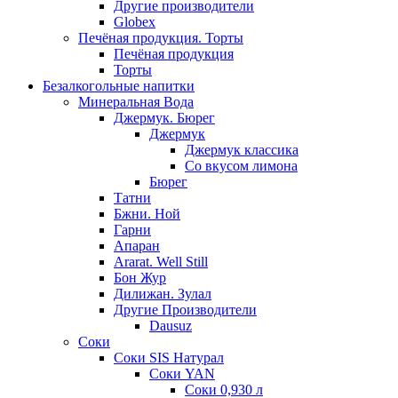
Другие производители
Globex
Печёная продукция. Торты
Печёная продукция
Торты
Безалкогольные напитки
Минеральная Вода
Джермук. Бюрег
Джермук
Джермук классика
Со вкусом лимона
Бюрег
Татни
Бжни. Ной
Гарни
Апаран
Ararat. Well Still
Бон Жур
Дилижан. Зулал
Другие Производители
Dausuz
Соки
Соки SIS Натурал
Соки YAN
Соки 0,930 л