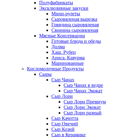
Полуфабрикаты
Эксклюзивные закуски
Мини-рулеты
Сыровяленая вырезка
Говядина сыровяленая
Свинина сыровяленая
Мясные Консервации
Готовые блюда и обеды
Долма
Хаш. Рубец
Ариса. Кавурма
Маринованные
Кисломолочные Продукты
Сыры
Сыр Чанах
Сыр Чанах в ведре
Сыр Чанах Экокат
Сыр Лори
Сыр Лори Премиум
Сыр Лори Экокат
Сыр Лори разный
Сыр Качотта
Сыр Овечий
Сыр Козий
Сыр в Керамике