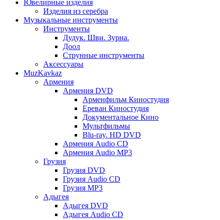
Ювелирные изделия
Изделия из серебра
Музыкальные инструменты
Инструменты
Дудук. Шви. Зурна.
Доол
Струнные инструменты
Аксессуары
MuzKavkaz
Армения
Армения DVD
Арменфильм Киностудия
Ереван Киностудия
Документальное Кино
Мультфильмы
Blu-ray. HD DVD
Армения Audio CD
Армения Audio MP3
Грузия
Грузия DVD
Грузия Audio CD
Грузия MP3
Адыгея
Адыгея DVD
Адыгея Audio CD