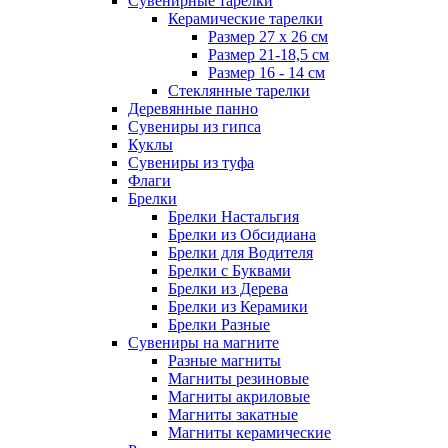
Сувенирные тарелки
Керамические тарелки
Размер 27 х 26 см
Размер 21-18,5 см
Размер 16 - 14 см
Стеклянные тарелки
Деревянные панно
Сувениры из гипса
Куклы
Сувениры из туфа
Флаги
Брелки
Брелки Настальгия
Брелки из Обсидиана
Брелки для Водителя
Брелки с Буквами
Брелки из Дерева
Брелки из Керамики
Брелки Разные
Сувениры на магните
Разные магниты
Магниты резиновые
Магниты акриловые
Магниты закатные
Магниты керамические