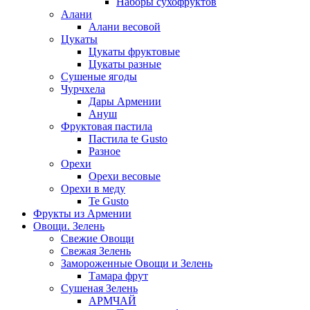
Наборы сухофруктов
Алани
Алани весовой
Цукаты
Цукаты фруктовые
Цукаты разные
Сушеные ягоды
Чурчхела
Дары Армении
Ануш
Фруктовая пастила
Пастила te Gusto
Разное
Орехи
Орехи весовые
Орехи в меду
Te Gusto
Фрукты из Армении
Овощи. Зелень
Свежие Овощи
Свежая Зелень
Замороженные Овощи и Зелень
Тамара фрут
Сушеная Зелень
АРМЧАЙ