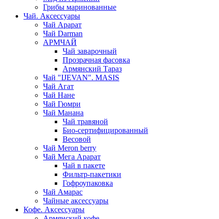
Грибы маринованные
Чай. Аксессуары
Чай Арарат
Чай Darman
АРМЧАЙ
Чай заварочный
Прозрачная фасовка
Армянский Тараз
Чай "IJEVAN". MASIS
Чай Агат
Чай Нане
Чай Гюмри
Чай Манана
Чай травяной
Био-сертифицированный
Весовой
Чай Meron berry
Чай Мега Арарат
Чай в пакете
Фильтр-пакетики
Гофроупаковка
Чай Амарас
Чайные аксессуары
Кофе. Аксессуары
Армянский кофе