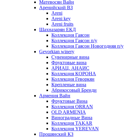
Матевосян Вайн
Аренийский ВЗ
Areni
Areni key
Areni fruits
Шахназарян ЕКД
Коллекция Гаясон
Коллекция Гаясон п/у
Коллекция Гаясон Новогодняя п/у
Gevorkian winery
Сувенирные вина
Фруктовые вина
АРИАЦ. АНАИС
Коллекция КОРОНА
Коллекция Геворкян
Крепленые вина
Абрикосовый Бренди
Армения Вайн
Фруктовые Вина
Коллекция ORRAN
OLD ARMENIA
Виноградные Вина
Коллекция TAKAR
Коллекция YEREVAN
Прошянский КЗ