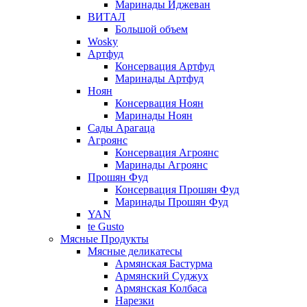
Маринады Иджеван
ВИТАЛ
Большой объем
Wosky
Артфуд
Консервация Артфуд
Маринады Артфуд
Ноян
Консервация Ноян
Маринады Ноян
Сады Арагаца
Агроянс
Консервация Агроянс
Маринады Агроянс
Прошян Фуд
Консервация Прошян Фуд
Маринады Прошян Фуд
YAN
te Gusto
Мясные Продукты
Мясные деликатесы
Армянская Бастурма
Армянский Суджух
Армянская Колбаса
Нарезки