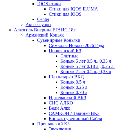
IQOS стики
Стики для IQOS ILUMA
Стики для IQOS
Сenter
Акссессуары
Алкоголь Витрина ЕГАИС 18+
Армянский Коньяк
Сувенирные Коньяки
Символы Нового 2026 Года
Прошянский КЗ
Элитные
Коньяк 5 лет 0,5 л., 0,33 л
Коньяк 5 лет 0,18 л., 0,25 л.
Коньяк 7 лет 0,5 л., 0,33 л
Шахназарян ВКД
Коньяк 0,5 л
Коньяк 0,25 л
Коньяк 0,70 л
Иджеванский ВКЗ
СИС АЛКО
Веди Алко
САМКОН / Тавинко ВКЗ
Коньяк сувенирный Сабля
Прошянский КЗ
Эксклюзив