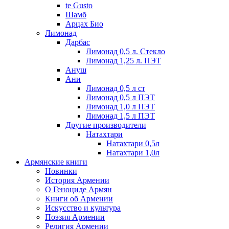
te Gusto
Шамб
Арцах Био
Лимонад
Дарбас
Лимонад 0,5 л. Стекло
Лимонад 1,25 л. ПЭТ
Ануш
Ани
Лимонад 0,5 л ст
Лимонад 0,5 л ПЭТ
Лимонад 1,0 л ПЭТ
Лимонад 1,5 л ПЭТ
Другие производители
Натахтари
Натахтари 0,5л
Натахтари 1,0л
Армянские книги
Новинки
История Армении
О Геноциде Армян
Книги об Армении
Иcкусство и культура
Поэзия Армении
Религия Армении