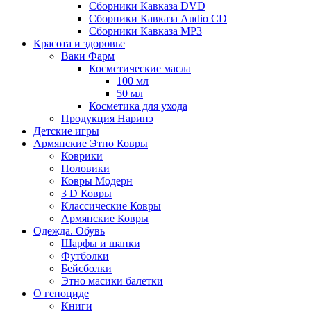
Сборники Кавказа DVD
Сборники Кавказа Audio CD
Сборники Кавказа MP3
Красота и здоровье
Ваки Фарм
Косметические масла
100 мл
50 мл
Косметика для ухода
Продукция Наринэ
Детские игры
Армянские Этно Ковры
Коврики
Половики
Ковры Модерн
3 D Ковры
Классические Ковры
Армянские Ковры
Одежда. Обувь
Шарфы и шапки
Футболки
Бейсболки
Этно масики балетки
О геноциде
Книги