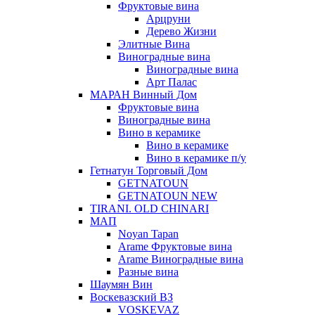
Фруктовые вина
Арцруни
Дерево Жизни
Элитные Вина
Виноградные вина
Виноградные вина
Арт Палас
МАРАН Винный Дом
Фруктовые вина
Виноградные вина
Вино в керамике
Вино в керамике
Вино в керамике п/у
Гетнатун Торговый Дом
GETNATOUN
GETNATOUN NEW
TIRANI. OLD CHINARI
МАП
Noyan Tapan
Arame Фруктовые вина
Arame Виноградные вина
Разные вина
Шаумян Вин
Воскевазский ВЗ
VOSKEVAZ