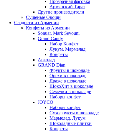
Прозрачная фасовка
Армянский Тараз
Другие производители
Сушеные Овощи
Сладости из Армении
Конфеты из Армении
Sonuar. Mark Sevouni
Grand Candy
Набор Конфет
Лукум. Мармелад
Конфеты
Арколад
GRAND Dian
Фрукты в шоколаде
Орехи в шоколаде
Драже в шоколаде
ШокоХит в шоколаде
Семечки в шоколаде
Наборы конфет
JOYCO
Наборы конфет
Сухофрукты в шоколаде
Мармелад. Лукум
Шоколадные плитки
Конфеты