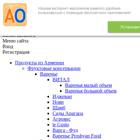
Нашим интернет-магазином намного удобнее
+7 (495) 646-888-1
пользоваться с помощью бесплатного приложения!
В корзине
0
товаров
Установи
x
Меню каталога
Меню сайта
Вход
Регистрация
Продукты из Армении
Фруктовые консервации
Варенье
ВИТАЛ
Варенья малый объем
Варенья большой объем
Иджеван
Ноян
Шамб
Сады Арагаца
Агроянс
te Gusto
Варга - Фуд
Варенье Proshyan Food