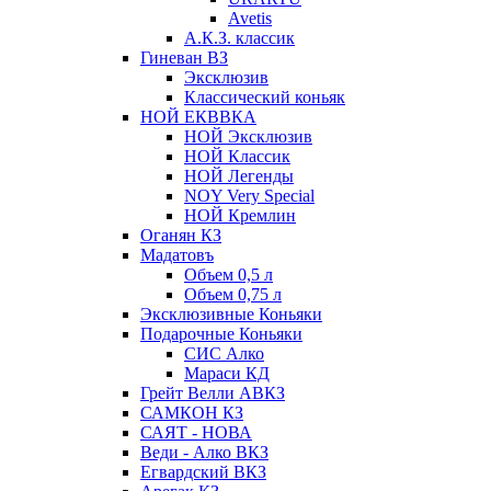
Avetis
А.К.З. классик
Гиневан ВЗ
Эксклюзив
Классический коньяк
НОЙ ЕКВВКА
НОЙ Эксклюзив
НОЙ Классик
НОЙ Легенды
NOY Very Speсial
НОЙ Кремлин
Оганян КЗ
Мадатовъ
Объем 0,5 л
Объем 0,75 л
Эксклюзивные Коньяки
Подарочные Коньяки
СИС Алко
Мараси КД
Грейт Велли АВКЗ
САМКОН КЗ
САЯТ - НОВА
Веди - Алко ВКЗ
Егвардский ВКЗ