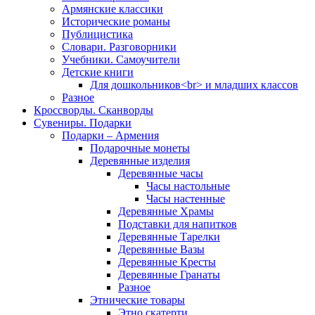
Армянские классики
Исторические романы
Публицистика
Словари. Разговорники
Учебники. Самоучители
Детские книги
Для дошкольников<br> и младших классов
Разное
Кроссворды. Сканворды
Сувениры. Подарки
Подарки – Армения
Подарочные монеты
Деревянные изделия
Деревянные часы
Часы настольные
Часы настенные
Деревянные Храмы
Подставки для напитков
Деревянные Тарелки
Деревянные Вазы
Деревянные Кресты
Деревянные Гранаты
Разное
Этнические товары
Этно скатерти