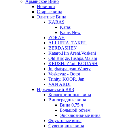
Армянское Вино
Новинки
Старые вина
Элитные Вина
KARAS
Karas
Karas New
ZORAH
ALLURIA. TAKRI.
BERDASHEN
Kataro.Hin Areni.Voskeni
Old Bridge.Tushpa.Malani
KEUSH. Z’art. KOUASH
Jraghatspanyan Winery
Voskevaz - Qotot
Trinity. KOOR. Jan
VAN ARDI
Иджеванский ВКЗ
Коллекционные вина
Виноградные вина
Вина 0,75 л
Большой объем
Эксклюзивные вина
Фруктовые вина
Cувенирные вина