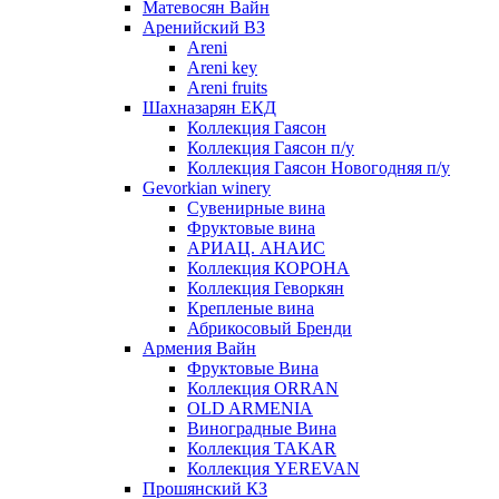
Матевосян Вайн
Аренийский ВЗ
Areni
Areni key
Areni fruits
Шахназарян ЕКД
Коллекция Гаясон
Коллекция Гаясон п/у
Коллекция Гаясон Новогодняя п/у
Gevorkian winery
Сувенирные вина
Фруктовые вина
АРИАЦ. АНАИС
Коллекция КОРОНА
Коллекция Геворкян
Крепленые вина
Абрикосовый Бренди
Армения Вайн
Фруктовые Вина
Коллекция ORRAN
OLD ARMENIA
Виноградные Вина
Коллекция TAKAR
Коллекция YEREVAN
Прошянский КЗ