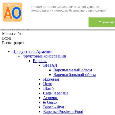
Нашим интернет-магазином намного удобнее
+7 (495) 646-888-1
пользоваться с помощью бесплатного приложения!
В корзине
0
товаров
Установи
x
Меню каталога
Меню сайта
Вход
Регистрация
Продукты из Армении
Фруктовые консервации
Варенье
ВИТАЛ
Варенья малый объем
Варенья большой объем
Иджеван
Ноян
Шамб
Сады Арагаца
Агроянс
te Gusto
Варга - Фуд
Варенье Proshyan Food