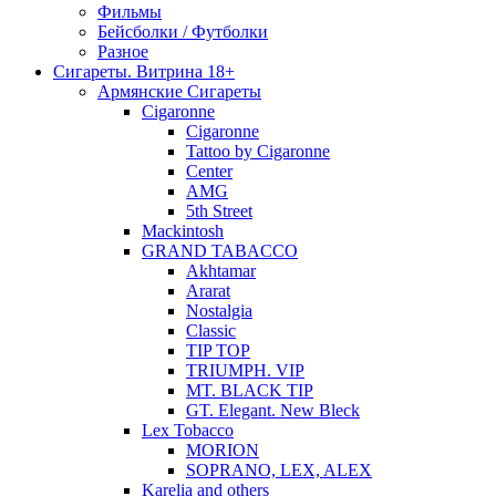
Фильмы
Бейсболки / Футболки
Разное
Сигареты. Витрина 18+
Армянские Сигареты
Cigaronne
Cigaronne
Tattoo by Cigaronne
Center
AMG
5th Street
Mackintosh
GRAND TABACCO
Akhtamar
Ararat
Nostalgia
Classic
TIP TOP
TRIUMPH. VIP
MT. BLACK TIP
GT. Elegant. New Bleck
Lex Tobacco
MORION
SOPRANO, LEX, ALEX
Karelia and others