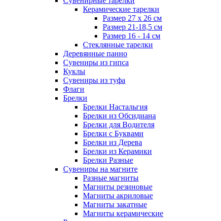
Сувенирные тарелки
Керамические тарелки
Размер 27 х 26 см
Размер 21-18,5 см
Размер 16 - 14 см
Стеклянные тарелки
Деревянные панно
Сувениры из гипса
Куклы
Сувениры из туфа
Флаги
Брелки
Брелки Настальгия
Брелки из Обсидиана
Брелки для Водителя
Брелки с Буквами
Брелки из Дерева
Брелки из Керамики
Брелки Разные
Сувениры на магните
Разные магниты
Магниты резиновые
Магниты акриловые
Магниты закатные
Магниты керамические