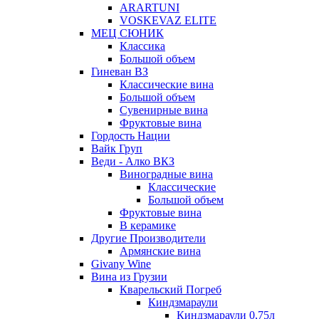
ARARTUNI
VOSKEVAZ ELITE
МЕЦ СЮНИК
Классика
Большой объем
Гиневан ВЗ
Классические вина
Большой объем
Сувенирные вина
Фруктовые вина
Гордость Нации
Вайк Груп
Веди - Алко ВКЗ
Виноградные вина
Классические
Большой объем
Фруктовые вина
В керамике
Другие Производители
Армянские вина
Givany Wine
Вина из Грузии
Кварельский Погреб
Киндзмараули
Киндзмараули 0,75л