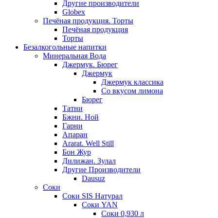
Другие производители
Globex
Печёная продукция. Торты
Печёная продукция
Торты
Безалкогольные напитки
Минеральная Вода
Джермук. Бюрег
Джермук
Джермук классика
Со вкусом лимона
Бюрег
Татни
Бжни. Ной
Гарни
Апаран
Ararat. Well Still
Бон Жур
Дилижан. Зулал
Другие Производители
Dausuz
Соки
Соки SIS Натурал
Соки YAN
Соки 0,930 л