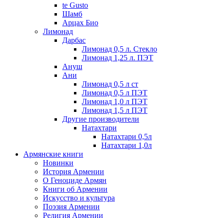
te Gusto
Шамб
Арцах Био
Лимонад
Дарбас
Лимонад 0,5 л. Стекло
Лимонад 1,25 л. ПЭТ
Ануш
Ани
Лимонад 0,5 л ст
Лимонад 0,5 л ПЭТ
Лимонад 1,0 л ПЭТ
Лимонад 1,5 л ПЭТ
Другие производители
Натахтари
Натахтари 0,5л
Натахтари 1,0л
Армянские книги
Новинки
История Армении
О Геноциде Армян
Книги об Армении
Иcкусство и культура
Поэзия Армении
Религия Армении