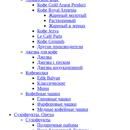
Кофе Gold Ararat Product
Кофе Royal Armenia
Жареный молотый
Растворимый
Жареный в зернах
Кофе Jezva
Le Café Paris
Кофе Grounds
Другие производители
джезва для кофе
Джезва
Джезва с песком
Джезва индукционной
Кофемолки
Edik Balyan
Классичиские
Мини
Кофейные чашки
Глиняные чашки
Фарфоровые чашки
Медные кофейные чашки
Сухофрукты. Орехи
Сухофрукты
Подарочные наборы