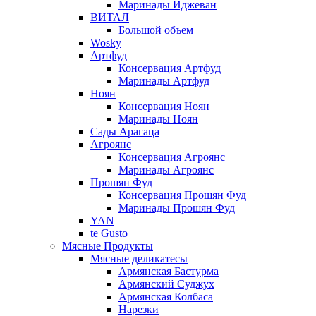
Маринады Иджеван
ВИТАЛ
Большой объем
Wosky
Артфуд
Консервация Артфуд
Маринады Артфуд
Ноян
Консервация Ноян
Маринады Ноян
Сады Арагаца
Агроянс
Консервация Агроянс
Маринады Агроянс
Прошян Фуд
Консервация Прошян Фуд
Маринады Прошян Фуд
YAN
te Gusto
Мясные Продукты
Мясные деликатесы
Армянская Бастурма
Армянский Суджух
Армянская Колбаса
Нарезки