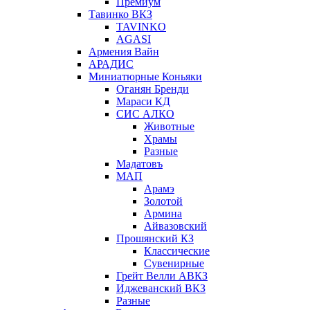
Премиум
Тавинко ВКЗ
TAVINKO
AGASI
Армения Вайн
АРАДИС
Миниатюрные Коньяки
Оганян Бренди
Мараси КД
СИС АЛКО
Животные
Храмы
Разные
Мадатовъ
МАП
Арамэ
Золотой
Армина
Айвазовский
Прошянский КЗ
Классические
Сувенирные
Грейт Велли АВКЗ
Иджеванский ВКЗ
Разные