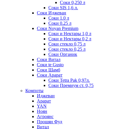
Соки 0,250 л
Соки SIS 1,6 л.
Соки Иджеван
Соки 1.0 л
Соки 0.25 л
Соки Noyan Premium
Соки и Нектары 1,0 л
Соки и Нектары 0,2 л
Соки стекло 0,75 л
Соки стекло 0,25 л
Соки Органик
Соки Витал
Соки te Gusto
Соки Шамб
Соки Арарат
Соки Tetra Pak 0,97л.
Соки Премиум ст. 0,75
Компоты
Иджеван
Арарат
YAN
Ноян
Агроянс
Прошян Фуд
Витал