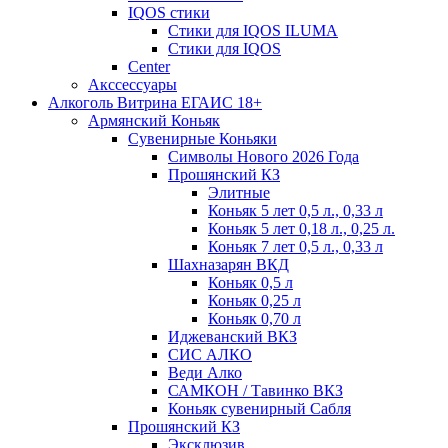
IQOS стики
Стики для IQOS ILUMA
Стики для IQOS
Сenter
Акссессуары
Алкоголь Витрина ЕГАИС 18+
Армянский Коньяк
Сувенирные Коньяки
Символы Нового 2026 Года
Прошянский КЗ
Элитные
Коньяк 5 лет 0,5 л., 0,33 л
Коньяк 5 лет 0,18 л., 0,25 л.
Коньяк 7 лет 0,5 л., 0,33 л
Шахназарян ВКД
Коньяк 0,5 л
Коньяк 0,25 л
Коньяк 0,70 л
Иджеванский ВКЗ
СИС АЛКО
Веди Алко
САМКОН / Тавинко ВКЗ
Коньяк сувенирный Сабля
Прошянский КЗ
Эксклюзив