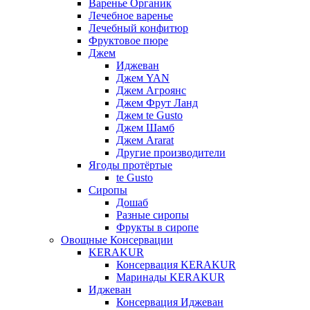
Варенье Органик
Лечебное варенье
Лечебный конфитюр
Фруктовое пюре
Джем
Иджеван
Джем YAN
Джем Агроянс
Джем Фрут Ланд
Джем te Gusto
Джем Шамб
Джем Ararat
Другие производители
Ягоды протёртые
te Gusto
Сиропы
Дошаб
Разные сиропы
Фрукты в сиропе
Овощные Консервации
KERAKUR
Консервация KERAKUR
Маринады KERAKUR
Иджеван
Консервация Иджеван