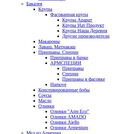
Бакалея
Крупы
Фасованная крупа
Крупы Арарат
Крупы Нат Продукт
Крупы Наша Деревня
Другие производители
Макароны
Лаваш. Матнакаш
Приправы. Специи
Приправы в банке
АРМСПЕЦИИ
Приправы
Специи
Приправы в фасовке
Hamove
Консервированные бобы
Соусы
Масло
Оливки
Оливки "Arm Eco"
Оливки AMADO
Оливки Aiello
Оливки Armenium
Мед из Армении