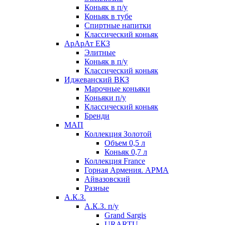
Коньяк в п/у
Коньяк в тубе
Спиртные напитки
Классический коньяк
АрАрАт ЕКЗ
Элитные
Коньяк в п/у
Классический коньяк
Иджеванский ВКЗ
Марочные коньяки
Коньяки п/у
Классический коньяк
Бренди
МАП
Коллекция Золотой
Объем 0,5 л
Коньяк 0,7 л
Коллекция France
Горная Армения. АРМА
Айвазовский
Разные
А.К.З.
А.К.З. п/у
Grand Sargis
URARTU