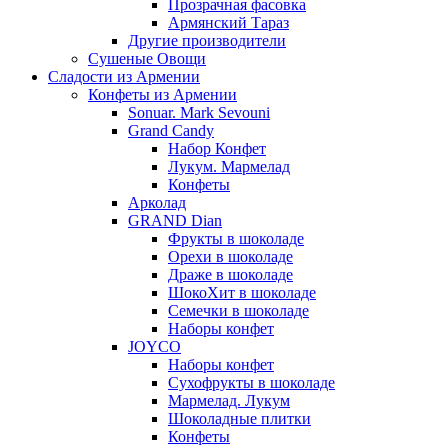
Прозрачная фасовка
Армянский Тараз
Другие производители
Сушеные Овощи
Сладости из Армении
Конфеты из Армении
Sonuar. Mark Sevouni
Grand Candy
Набор Конфет
Лукум. Мармелад
Конфеты
Арколад
GRAND Dian
Фрукты в шоколаде
Орехи в шоколаде
Драже в шоколаде
ШокоХит в шоколаде
Семечки в шоколаде
Наборы конфет
JOYCO
Наборы конфет
Сухофрукты в шоколаде
Мармелад. Лукум
Шоколадные плитки
Конфеты