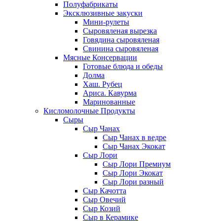
Полуфабрикаты
Эксклюзивные закуски
Мини-рулеты
Сыровяленая вырезка
Говядина сыровяленая
Свинина сыровяленая
Мясные Консервации
Готовые блюда и обеды
Долма
Хаш. Рубец
Ариса. Кавурма
Маринованные
Кисломолочные Продукты
Сыры
Сыр Чанах
Сыр Чанах в ведре
Сыр Чанах Экокат
Сыр Лори
Сыр Лори Премиум
Сыр Лори Экокат
Сыр Лори разный
Сыр Качотта
Сыр Овечий
Сыр Козий
Сыр в Керамике