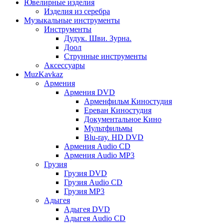
Ювелирные изделия
Изделия из серебра
Музыкальные инструменты
Инструменты
Дудук. Шви. Зурна.
Доол
Струнные инструменты
Аксессуары
MuzKavkaz
Армения
Армения DVD
Арменфильм Киностудия
Ереван Киностудия
Документальное Кино
Мультфильмы
Blu-ray. HD DVD
Армения Audio CD
Армения Audio MP3
Грузия
Грузия DVD
Грузия Audio CD
Грузия MP3
Адыгея
Адыгея DVD
Адыгея Audio CD