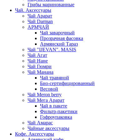
Грибы маринованные
Чай. Аксессуары
Чай Арарат
Чай Darman
АРМЧАЙ
Чай заварочный
Прозрачная фасовка
Армянский Тараз
Чай "IJEVAN". MASIS
Чай Агат
Чай Нане
Чай Гюмри
Чай Манана
Чай травяной
Био-сертифицированный
Весовой
Чай Meron berry
Чай Мега Арарат
Чай в пакете
Фильтр-пакетики
Гофроупаковка
Чай Амарас
Чайные аксессуары
Кофе. Аксессуары
Армянский кофе