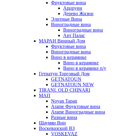
Фруктовые вина
Арцруни
Дерево Жизни
Элитные Вина
Виноградные вина
Виноградные вина
Арт Палас
МАРАН Винный Дом
Фруктовые вина
Виноградные вина
Вино в керамике
Вино в керамике
Вино в керамике п/у
Гетнатун Торговый Дом
GETNATOUN
GETNATOUN NEW
TIRANI. OLD CHINARI
МАП
Noyan Tapan
Arame Фруктовые вина
Arame Виноградные вина
Разные вина
Шаумян Вин
Воскевазский ВЗ
VOSKEVAZ