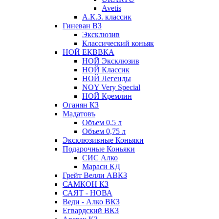
Avetis
А.К.З. классик
Гиневан ВЗ
Эксклюзив
Классический коньяк
НОЙ ЕКВВКА
НОЙ Эксклюзив
НОЙ Классик
НОЙ Легенды
NOY Very Speсial
НОЙ Кремлин
Оганян КЗ
Мадатовъ
Объем 0,5 л
Объем 0,75 л
Эксклюзивные Коньяки
Подарочные Коньяки
СИС Алко
Мараси КД
Грейт Велли АВКЗ
САМКОН КЗ
САЯТ - НОВА
Веди - Алко ВКЗ
Егвардский ВКЗ