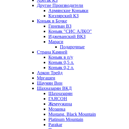
Арегак КЗ
Другие Производители
Армянские Коньяки
Кизлярский КЗ
Коньяк в Бочке
Гиневан ВЗ
Коньяк "СИС АЛКО"
Иджеванский ВКЗ
Мараси
Подарочные
Страна Камней
Коньяк в п/у
Коньяк 0,5 л.
Коньяк 0,2 л.
Аркон Трейд
Мргашен
Шаумян Вин
Шахназарян ВКД
Шахназарян
ГАЯСОН
Жемчужина
Мозаика
Mustang. Black Mountain
Platinum Mountain
Parakar