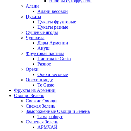
Наборы сухофруктов
Алани
Алани весовой
Цукаты
Цукаты фруктовые
Цукаты разные
Сушеные ягоды
Чурчхела
Дары Армении
Ануш
Фруктовая пастила
Пастила te Gusto
Разное
Орехи
Орехи весовые
Орехи в меду
Te Gusto
Фрукты из Армении
Овощи. Зелень
Свежие Овощи
Свежая Зелень
Замороженные Овощи и Зелень
Тамара фрут
Сушеная Зелень
АРМЧАЙ