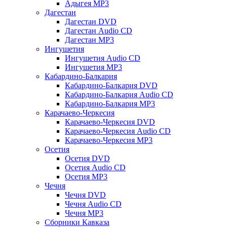
Адыгея MP3
Дагестан
Дагестан DVD
Дагестан Audio CD
Дагестан MP3
Ингушетия
Ингушетия Audio CD
Ингушетия MP3
Кабардино-Балкария
Кабардино-Балкария DVD
Кабардино-Балкария Audio CD
Кабардино-Балкария MP3
Карачаево-Черкесия
Карачаево-Черкесия DVD
Карачаево-Черкесия Audio CD
Карачаево-Черкесия MP3
Осетия
Осетия DVD
Осетия Audio CD
Осетия MP3
Чечня
Чечня DVD
Чечня Audio CD
Чечня MP3
Сборники Кавказа