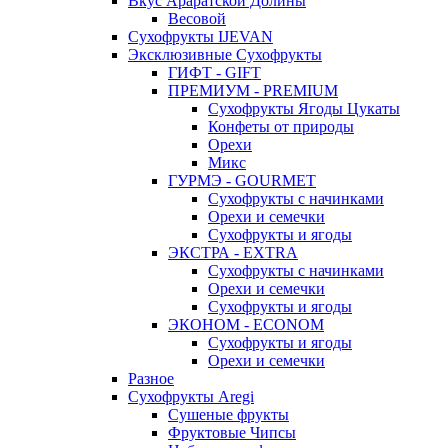
Вкус Араратской Долины
Весовой
Сухофрукты IJEVAN
Эксклюзивные Сухофрукты
ГИФТ - GIFT
ПРЕМИУМ - PREMIUM
Сухофрукты Ягоды Цукаты
Конфеты от природы
Орехи
Микс
ГУРМЭ - GOURMET
Сухофрукты с начинками
Орехи и семечки
Сухофрукты и ягоды
ЭКСТРА - EXTRA
Сухофрукты с начинками
Орехи и семечки
Сухофрукты и ягоды
ЭКОНОМ - ECONOM
Сухофрукты и ягоды
Орехи и семечки
Разное
Сухофрукты Aregi
Сушеные фрукты
Фруктовые Чипсы