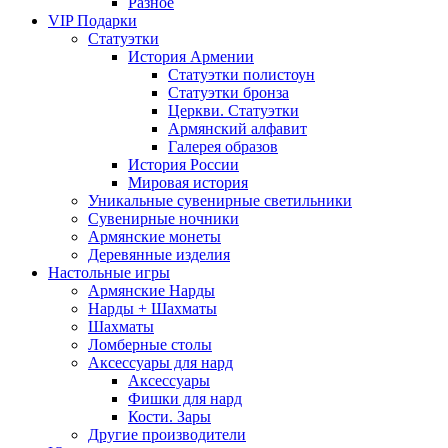
Разное
VIP Подарки
Статуэтки
История Армении
Статуэтки полистоун
Статуэтки бронза
Церкви. Статуэтки
Армянский алфавит
Галерея образов
История России
Мировая история
Уникальные сувенирные светильники
Сувенирные ночники
Армянские монеты
Деревянные изделия
Настольные игры
Армянские Нарды
Нарды + Шахматы
Шахматы
Ломберные столы
Аксессуары для нард
Аксессуары
Фишки для нард
Кости. Зары
Другие производители