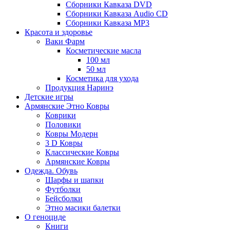
Сборники Кавказа DVD
Сборники Кавказа Audio CD
Сборники Кавказа MP3
Красота и здоровье
Ваки Фарм
Косметические масла
100 мл
50 мл
Косметика для ухода
Продукция Наринэ
Детские игры
Армянские Этно Ковры
Коврики
Половики
Ковры Модерн
3 D Ковры
Классические Ковры
Армянские Ковры
Одежда. Обувь
Шарфы и шапки
Футболки
Бейсболки
Этно масики балетки
О геноциде
Книги