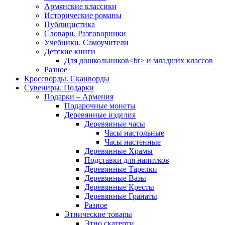
Армянские классики
Исторические романы
Публицистика
Словари. Разговорники
Учебники. Самоучители
Детские книги
Для дошкольников<br> и младших классов
Разное
Кроссворды. Сканворды
Сувениры. Подарки
Подарки – Армения
Подарочные монеты
Деревянные изделия
Деревянные часы
Часы настольные
Часы настенные
Деревянные Храмы
Подставки для напитков
Деревянные Тарелки
Деревянные Вазы
Деревянные Кресты
Деревянные Гранаты
Разное
Этнические товары
Этно скатерти