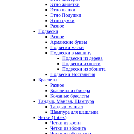
Этно жилетки
Этно шапки
Этно Подушки
Этно сумки
Разное
Подвески
Разное
Армянские буквы
Подвески маски
Подвески в машину
Подвески из дерева
Подвески из кости
Подвески из эбонита
Подвески Ностальгия
Браслеты
Разное
Браслеты из бисера
Кожаные браслеты
Тандыр, Мангал, Шампура
Тандыр, мангал
Шампура для шашлыка
Четки (Тзбех)
Четки из кости
Четки из эбонита
Четки из обсидиана