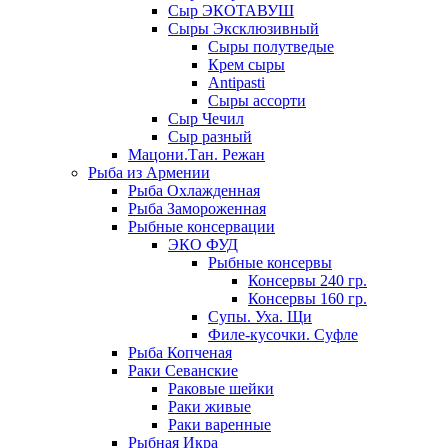
Сыр ЭКОТАВУШ
Сыры Эксклюзивный
Сыры полутведые
Крем сыры
Antipasti
Сыры ассорти
Сыр Чечил
Сыр разный
Мацони.Тан. Режан
Рыба из Армении
Рыба Охлажденная
Рыба Замороженная
Рыбные консервации
ЭКО ФУД
Рыбные консервы
Консервы 240 гр.
Консервы 160 гр.
Супы. Уха. Щи
Филе-кусочки. Суфле
Рыба Копченая
Раки Севанские
Раковые шейки
Раки живые
Раки варенные
Рыбная Икра