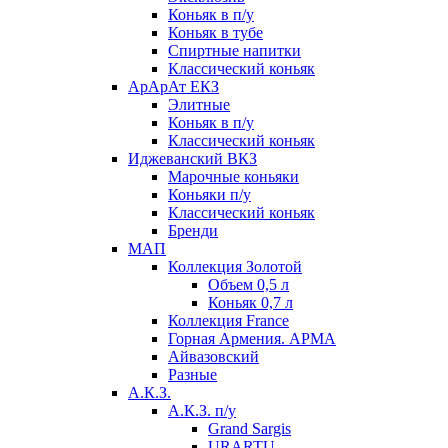
Коньяк в п/у
Коньяк в тубе
Спиртные напитки
Классический коньяк
АрАрАт ЕКЗ
Элитные
Коньяк в п/у
Классический коньяк
Иджеванский ВКЗ
Марочные коньяки
Коньяки п/у
Классический коньяк
Бренди
МАП
Коллекция Золотой
Объем 0,5 л
Коньяк 0,7 л
Коллекция France
Горная Армения. АРМА
Айвазовский
Разные
А.К.З.
А.К.З. п/у
Grand Sargis
URARTU