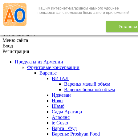
Нашим интернет-магазином намного удобнее
+7 (495) 646-888-1
пользоваться с помощью бесплатного приложения!
В корзине
0
товаров
Установи
x
Меню каталога
Меню сайта
Вход
Регистрация
Продукты из Армении
Фруктовые консервации
Варенье
ВИТАЛ
Варенья малый объем
Варенья большой объем
Иджеван
Ноян
Шамб
Сады Арагаца
Агроянс
te Gusto
Варга - Фуд
Варенье Proshyan Food