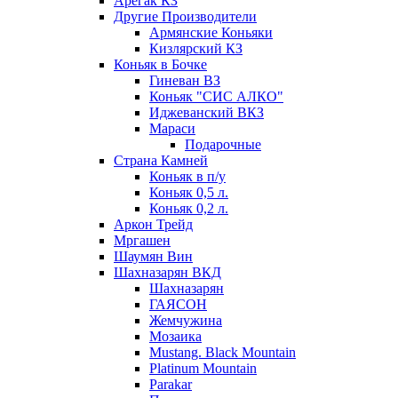
Арегак КЗ
Другие Производители
Армянские Коньяки
Кизлярский КЗ
Коньяк в Бочке
Гиневан ВЗ
Коньяк "СИС АЛКО"
Иджеванский ВКЗ
Мараси
Подарочные
Страна Камней
Коньяк в п/у
Коньяк 0,5 л.
Коньяк 0,2 л.
Аркон Трейд
Мргашен
Шаумян Вин
Шахназарян ВКД
Шахназарян
ГАЯСОН
Жемчужина
Мозаика
Mustang. Black Mountain
Platinum Mountain
Parakar