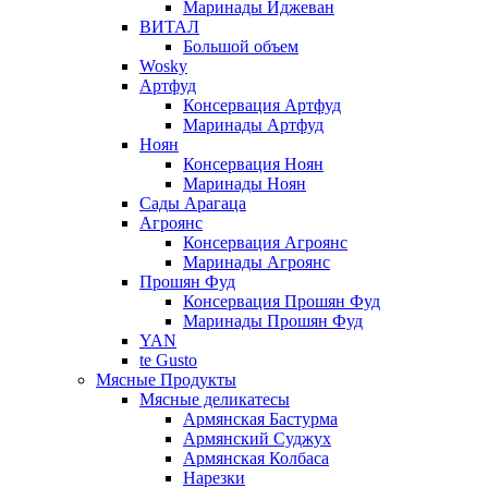
Маринады Иджеван
ВИТАЛ
Большой объем
Wosky
Артфуд
Консервация Артфуд
Маринады Артфуд
Ноян
Консервация Ноян
Маринады Ноян
Сады Арагаца
Агроянс
Консервация Агроянс
Маринады Агроянс
Прошян Фуд
Консервация Прошян Фуд
Маринады Прошян Фуд
YAN
te Gusto
Мясные Продукты
Мясные деликатесы
Армянская Бастурма
Армянский Суджух
Армянская Колбаса
Нарезки