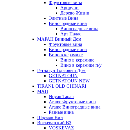
Фруктовые вина
Арцруни
Дерево Жизни
Элитные Вина
Виноградные вина
Виноградные вина
Арт Палас
МАРАН Винный Дом
Фруктовые вина
Виноградные вина
Вино в керамике
Вино в керамике
Вино в керамике п/у
Гетнатун Торговый Дом
GETNATOUN
GETNATOUN NEW
TIRANI. OLD CHINARI
МАП
Noyan Tapan
Arame Фруктовые вина
Arame Виноградные вина
Разные вина
Шаумян Вин
Воскевазский ВЗ
VOSKEVAZ