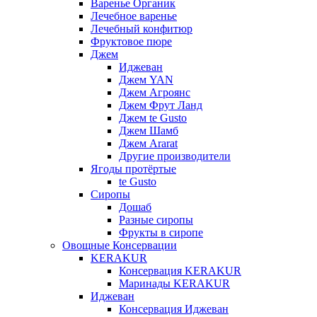
Варенье Органик
Лечебное варенье
Лечебный конфитюр
Фруктовое пюре
Джем
Иджеван
Джем YAN
Джем Агроянс
Джем Фрут Ланд
Джем te Gusto
Джем Шамб
Джем Ararat
Другие производители
Ягоды протёртые
te Gusto
Сиропы
Дошаб
Разные сиропы
Фрукты в сиропе
Овощные Консервации
KERAKUR
Консервация KERAKUR
Маринады KERAKUR
Иджеван
Консервация Иджеван