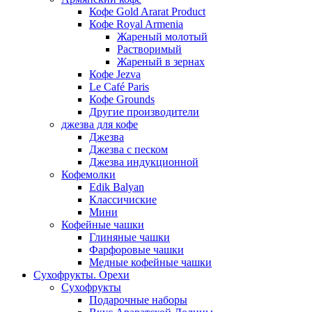
Кофе Gold Ararat Product
Кофе Royal Armenia
Жареный молотый
Растворимый
Жареный в зернах
Кофе Jezva
Le Café Paris
Кофе Grounds
Другие производители
джезва для кофе
Джезва
Джезва с песком
Джезва индукционной
Кофемолки
Edik Balyan
Классичиские
Мини
Кофейные чашки
Глиняные чашки
Фарфоровые чашки
Медные кофейные чашки
Сухофрукты. Орехи
Сухофрукты
Подарочные наборы