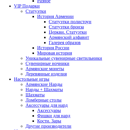
Разное
VIP Подарки
Статуэтки
История Армении
Статуэтки полистоун
Статуэтки бронза
Церкви. Статуэтки
Армянский алфавит
Галерея образов
История России
Мировая история
Уникальные сувенирные светильники
Сувенирные ночники
Армянские монеты
Деревянные изделия
Настольные игры
Армянские Нарды
Нарды + Шахматы
Шахматы
Ломберные столы
Аксессуары для нард
Аксессуары
Фишки для нард
Кости. Зары
Другие производители