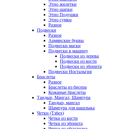
Этно жилетки
Этно шапки
Этно Подушки
Этно сумки
Разное
Подвески
Разное
Армянские буквы
Подвески маски
Подвески в машину
Подвески из дерева
Подвески из кости
Подвески из эбонита
Подвески Ностальгия
Браслеты
Разное
Браслеты из бисера
Кожаные браслеты
Тандыр, Мангал, Шампура
Тандыр, мангал
Шампура для шашлыка
Четки (Тзбех)
Четки из кости
Четки из эбонита
Четки из обсидиана