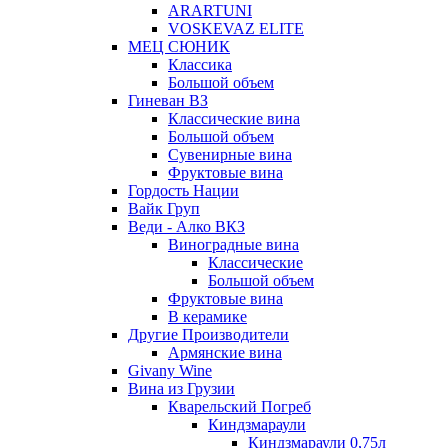
ARARTUNI
VOSKEVAZ ELITE
МЕЦ СЮНИК
Классика
Большой объем
Гиневан ВЗ
Классические вина
Большой объем
Сувенирные вина
Фруктовые вина
Гордость Нации
Вайк Груп
Веди - Алко ВКЗ
Виноградные вина
Классические
Большой объем
Фруктовые вина
В керамике
Другие Производители
Армянские вина
Givany Wine
Вина из Грузии
Кварельский Погреб
Киндзмараули
Киндзмараули 0,75л