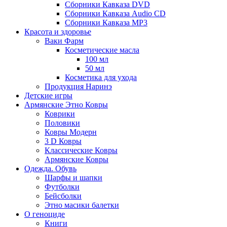
Сборники Кавказа DVD
Сборники Кавказа Audio CD
Сборники Кавказа MP3
Красота и здоровье
Ваки Фарм
Косметические масла
100 мл
50 мл
Косметика для ухода
Продукция Наринэ
Детские игры
Армянские Этно Ковры
Коврики
Половики
Ковры Модерн
3 D Ковры
Классические Ковры
Армянские Ковры
Одежда. Обувь
Шарфы и шапки
Футболки
Бейсболки
Этно масики балетки
О геноциде
Книги