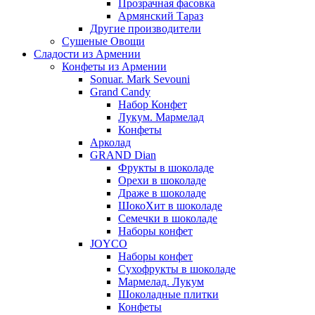
Прозрачная фасовка
Армянский Тараз
Другие производители
Сушеные Овощи
Сладости из Армении
Конфеты из Армении
Sonuar. Mark Sevouni
Grand Candy
Набор Конфет
Лукум. Мармелад
Конфеты
Арколад
GRAND Dian
Фрукты в шоколаде
Орехи в шоколаде
Драже в шоколаде
ШокоХит в шоколаде
Семечки в шоколаде
Наборы конфет
JOYCO
Наборы конфет
Сухофрукты в шоколаде
Мармелад. Лукум
Шоколадные плитки
Конфеты