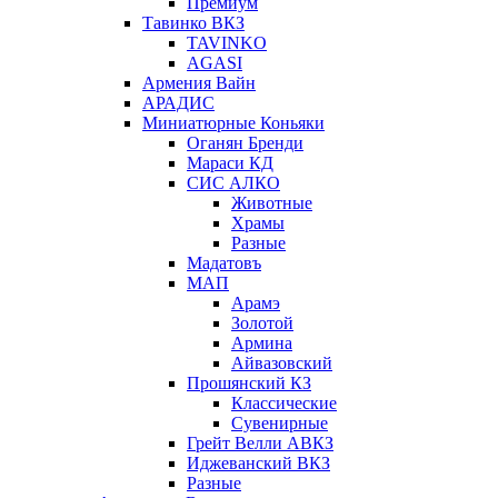
Премиум
Тавинко ВКЗ
TAVINKO
AGASI
Армения Вайн
АРАДИС
Миниатюрные Коньяки
Оганян Бренди
Мараси КД
СИС АЛКО
Животные
Храмы
Разные
Мадатовъ
МАП
Арамэ
Золотой
Армина
Айвазовский
Прошянский КЗ
Классические
Сувенирные
Грейт Велли АВКЗ
Иджеванский ВКЗ
Разные