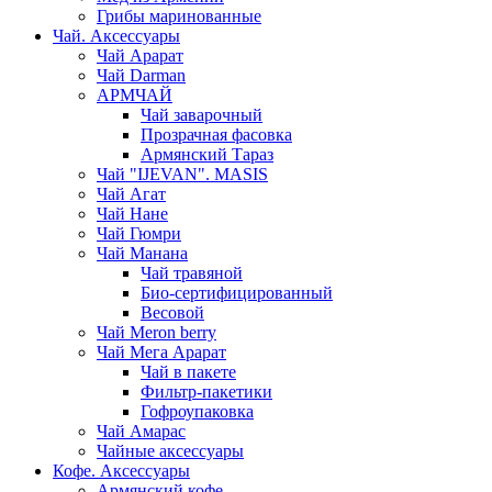
Грибы маринованные
Чай. Аксессуары
Чай Арарат
Чай Darman
АРМЧАЙ
Чай заварочный
Прозрачная фасовка
Армянский Тараз
Чай "IJEVAN". MASIS
Чай Агат
Чай Нане
Чай Гюмри
Чай Манана
Чай травяной
Био-сертифицированный
Весовой
Чай Meron berry
Чай Мега Арарат
Чай в пакете
Фильтр-пакетики
Гофроупаковка
Чай Амарас
Чайные аксессуары
Кофе. Аксессуары
Армянский кофе