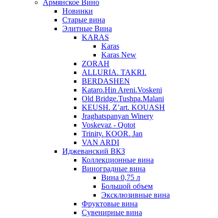
Армянское Вино
Новинки
Старые вина
Элитные Вина
KARAS
Karas
Karas New
ZORAH
ALLURIA. TAKRI.
BERDASHEN
Kataro.Hin Areni.Voskeni
Old Bridge.Tushpa.Malani
KEUSH. Z’art. KOUASH
Jraghatspanyan Winery
Voskevaz - Qotot
Trinity. KOOR. Jan
VAN ARDI
Иджеванский ВКЗ
Коллекционные вина
Виноградные вина
Вина 0,75 л
Большой объем
Эксклюзивные вина
Фруктовые вина
Cувенирные вина