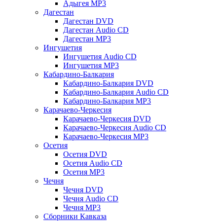
Адыгея MP3
Дагестан
Дагестан DVD
Дагестан Audio CD
Дагестан MP3
Ингушетия
Ингушетия Audio CD
Ингушетия MP3
Кабардино-Балкария
Кабардино-Балкария DVD
Кабардино-Балкария Audio CD
Кабардино-Балкария MP3
Карачаево-Черкесия
Карачаево-Черкесия DVD
Карачаево-Черкесия Audio CD
Карачаево-Черкесия MP3
Осетия
Осетия DVD
Осетия Audio CD
Осетия MP3
Чечня
Чечня DVD
Чечня Audio CD
Чечня MP3
Сборники Кавказа