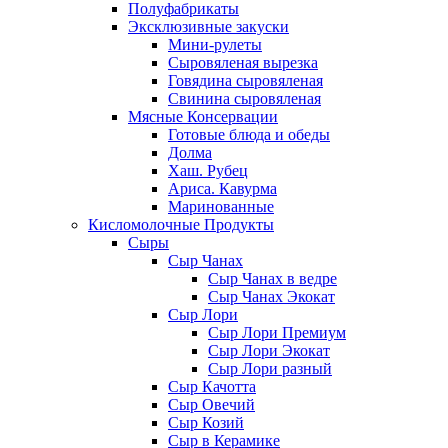
Полуфабрикаты
Эксклюзивные закуски
Мини-рулеты
Сыровяленая вырезка
Говядина сыровяленая
Свинина сыровяленая
Мясные Консервации
Готовые блюда и обеды
Долма
Хаш. Рубец
Ариса. Кавурма
Маринованные
Кисломолочные Продукты
Сыры
Сыр Чанах
Сыр Чанах в ведре
Сыр Чанах Экокат
Сыр Лори
Сыр Лори Премиум
Сыр Лори Экокат
Сыр Лори разный
Сыр Качотта
Сыр Овечий
Сыр Козий
Сыр в Керамике