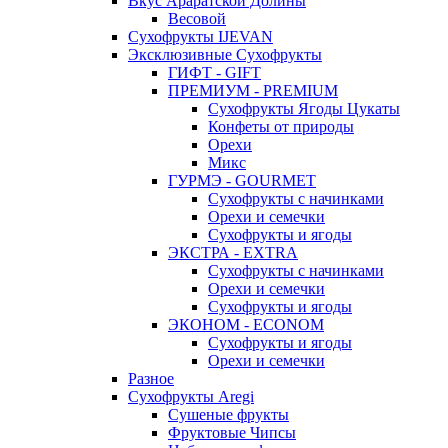
Вкус Араратской Долины
Весовой
Сухофрукты IJEVAN
Эксклюзивные Сухофрукты
ГИФТ - GIFT
ПРЕМИУМ - PREMIUM
Сухофрукты Ягоды Цукаты
Конфеты от природы
Орехи
Микс
ГУРМЭ - GOURMET
Сухофрукты с начинками
Орехи и семечки
Сухофрукты и ягоды
ЭКСТРА - EXTRA
Сухофрукты с начинками
Орехи и семечки
Сухофрукты и ягоды
ЭКОНОМ - ECONOM
Сухофрукты и ягоды
Орехи и семечки
Разное
Сухофрукты Aregi
Сушеные фрукты
Фруктовые Чипсы