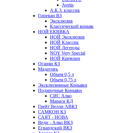
Avetis
А.К.З. классик
Гиневан ВЗ
Эксклюзив
Классический коньяк
НОЙ ЕКВВКА
НОЙ Эксклюзив
НОЙ Классик
НОЙ Легенды
NOY Very Speсial
НОЙ Кремлин
Оганян КЗ
Мадатовъ
Объем 0,5 л
Объем 0,75 л
Эксклюзивные Коньяки
Подарочные Коньяки
СИС Алко
Мараси КД
Грейт Велли АВКЗ
САМКОН КЗ
САЯТ - НОВА
Веди - Алко ВКЗ
Егвардский ВКЗ