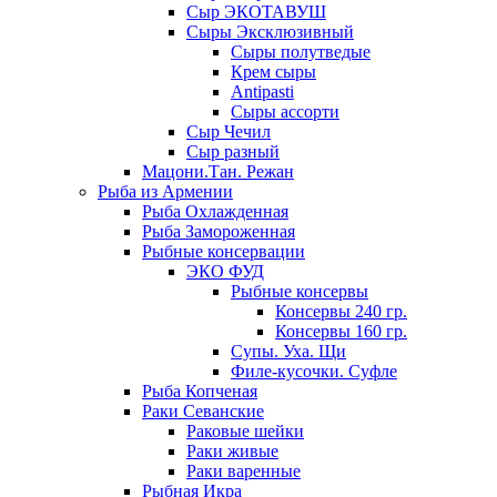
Сыр ЭКОТАВУШ
Сыры Эксклюзивный
Сыры полутведые
Крем сыры
Antipasti
Сыры ассорти
Сыр Чечил
Сыр разный
Мацони.Тан. Режан
Рыба из Армении
Рыба Охлажденная
Рыба Замороженная
Рыбные консервации
ЭКО ФУД
Рыбные консервы
Консервы 240 гр.
Консервы 160 гр.
Супы. Уха. Щи
Филе-кусочки. Суфле
Рыба Копченая
Раки Севанские
Раковые шейки
Раки живые
Раки варенные
Рыбная Икра