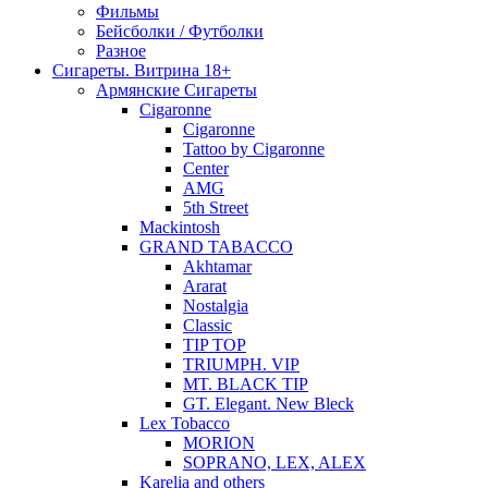
Фильмы
Бейсболки / Футболки
Разное
Сигареты. Витрина 18+
Армянские Сигареты
Cigaronne
Cigaronne
Tattoo by Cigaronne
Center
AMG
5th Street
Mackintosh
GRAND TABACCO
Akhtamar
Ararat
Nostalgia
Classic
TIP TOP
TRIUMPH. VIP
MT. BLACK TIP
GT. Elegant. New Bleck
Lex Tobacco
MORION
SOPRANO, LEX, ALEX
Karelia and others