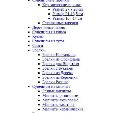
Сувенирные тарелки
Керамические тарелки
Размер 27 х 26 см
Размер 21-18,5 см
Размер 16 - 14 см
Стеклянные тарелки
Деревянные панно
Сувениры из гипса
Куклы
Сувениры из туфа
Флаги
Брелки
Брелки Настальгия
Брелки из Обсидиана
Брелки для Водителя
Брелки с Буквами
Брелки из Дерева
Брелки из Керамики
Брелки Разные
Сувениры на магните
Разные магниты
Магниты резиновые
Магниты акриловые
Магниты закатные
Магниты керамические