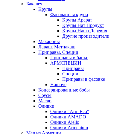
Бакалея
Крупы
Фасованная крупа
Крупы Арарат
Крупы Нат Продукт
Крупы Наша Деревня
Другие производители
Макароны
Лаваш. Матнакаш
Приправы. Специи
Приправы в банке
АРМСПЕЦИИ
Приправы
Специи
Приправы в фасовке
Hamove
Консервированные бобы
Соусы
Масло
Оливки
Оливки "Arm Eco"
Оливки AMADO
Оливки Aiello
Оливки Armenium
Мед из Армении