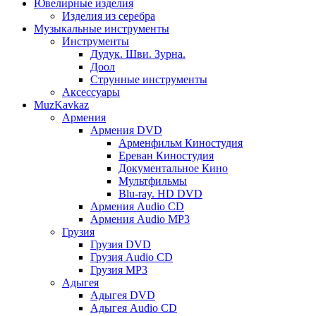
Ювелирные изделия
Изделия из серебра
Музыкальные инструменты
Инструменты
Дудук. Шви. Зурна.
Доол
Струнные инструменты
Аксессуары
MuzKavkaz
Армения
Армения DVD
Арменфильм Киностудия
Ереван Киностудия
Документальное Кино
Мультфильмы
Blu-ray. HD DVD
Армения Audio CD
Армения Audio MP3
Грузия
Грузия DVD
Грузия Audio CD
Грузия MP3
Адыгея
Адыгея DVD
Адыгея Audio CD