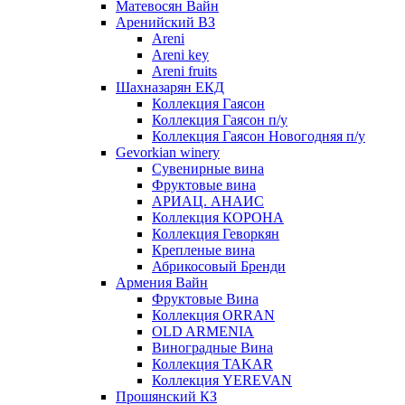
Матевосян Вайн
Аренийский ВЗ
Areni
Areni key
Areni fruits
Шахназарян ЕКД
Коллекция Гаясон
Коллекция Гаясон п/у
Коллекция Гаясон Новогодняя п/у
Gevorkian winery
Сувенирные вина
Фруктовые вина
АРИАЦ. АНАИС
Коллекция КОРОНА
Коллекция Геворкян
Крепленые вина
Абрикосовый Бренди
Армения Вайн
Фруктовые Вина
Коллекция ORRAN
OLD ARMENIA
Виноградные Вина
Коллекция TAKAR
Коллекция YEREVAN
Прошянский КЗ