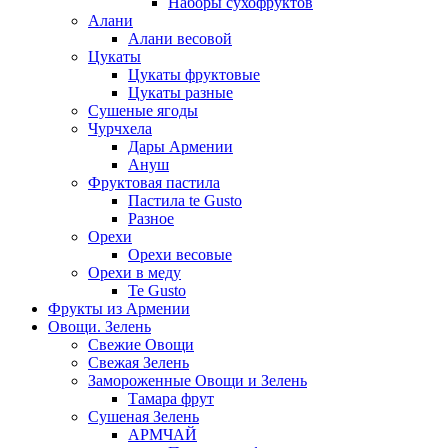
Наборы сухофруктов
Алани
Алани весовой
Цукаты
Цукаты фруктовые
Цукаты разные
Сушеные ягоды
Чурчхела
Дары Армении
Ануш
Фруктовая пастила
Пастила te Gusto
Разное
Орехи
Орехи весовые
Орехи в меду
Te Gusto
Фрукты из Армении
Овощи. Зелень
Свежие Овощи
Свежая Зелень
Замороженные Овощи и Зелень
Тамара фрут
Сушеная Зелень
АРМЧАЙ