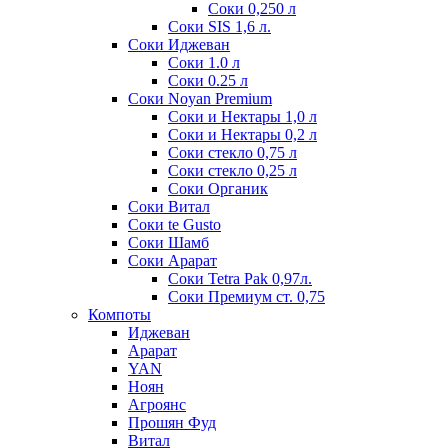
Соки 0,250 л
Соки SIS 1,6 л.
Соки Иджеван
Соки 1.0 л
Соки 0.25 л
Соки Noyan Premium
Соки и Нектары 1,0 л
Соки и Нектары 0,2 л
Соки стекло 0,75 л
Соки стекло 0,25 л
Соки Органик
Соки Витал
Соки te Gusto
Соки Шамб
Соки Арарат
Соки Tetra Pak 0,97л.
Соки Премиум ст. 0,75
Компоты
Иджеван
Арарат
YAN
Ноян
Агроянс
Прошян Фуд
Витал