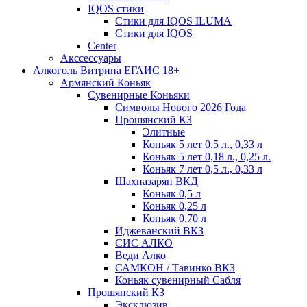
IQOS стики
Стики для IQOS ILUMA
Стики для IQOS
Сenter
Акссессуары
Алкоголь Витрина ЕГАИС 18+
Армянский Коньяк
Сувенирные Коньяки
Символы Нового 2026 Года
Прошянский КЗ
Элитные
Коньяк 5 лет 0,5 л., 0,33 л
Коньяк 5 лет 0,18 л., 0,25 л.
Коньяк 7 лет 0,5 л., 0,33 л
Шахназарян ВКД
Коньяк 0,5 л
Коньяк 0,25 л
Коньяк 0,70 л
Иджеванский ВКЗ
СИС АЛКО
Веди Алко
САМКОН / Тавинко ВКЗ
Коньяк сувенирный Сабля
Прошянский КЗ
Эксклюзив