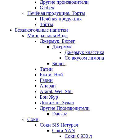
Другие производители
Globex
Печёная продукция. Торты
Печёная продукция
Торты
Безалкогольные напитки
Минеральная Вода
Джермук. Бюрег
Джермук
Джермук классика
Со вкусом лимона
Бюрег
Татни
Бжни. Ной
Гарни
Апаран
Ararat. Well Still
Бон Жур
Дилижан. Зулал
Другие Производители
Dausuz
Соки
Соки SIS Натурал
Соки YAN
Соки 0,930 л