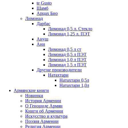
te Gusto
Шамб
Арцах Био
Лимонад
Дарбас
Лимонад 0,5 л. Стекло
Лимонад 1,25 л. ПЭТ
Ануш
Ани
Лимонад 0,5 л ст
Лимонад 0,5 л ПЭТ
Лимонад 1,0 л ПЭТ
Лимонад 1,5 л ПЭТ
Другие производители
Натахтари
Натахтари 0,5л
Натахтари 1,0л
Армянские книги
Новинки
История Армении
О Геноциде Армян
Книги об Армении
Иcкусство и культура
Поэзия Армении
Религия Армении