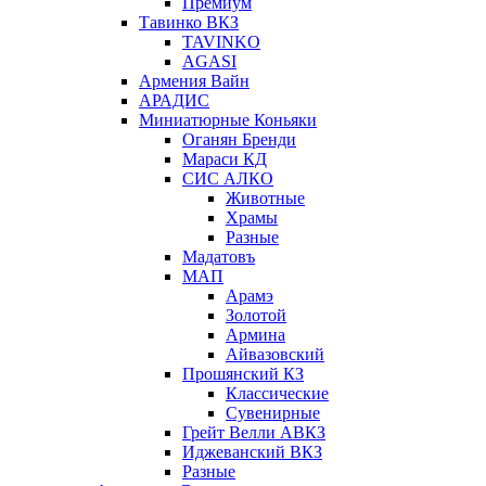
Премиум
Тавинко ВКЗ
TAVINKO
AGASI
Армения Вайн
АРАДИС
Миниатюрные Коньяки
Оганян Бренди
Мараси КД
СИС АЛКО
Животные
Храмы
Разные
Мадатовъ
МАП
Арамэ
Золотой
Армина
Айвазовский
Прошянский КЗ
Классические
Сувенирные
Грейт Велли АВКЗ
Иджеванский ВКЗ
Разные