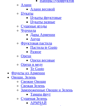
Наборы сухофруктов
Алани
Алани весовой
Цукаты
Цукаты фруктовые
Цукаты разные
Сушеные ягоды
Чурчхела
Дары Армении
Ануш
Фруктовая пастила
Пастила te Gusto
Разное
Орехи
Орехи весовые
Орехи в меду
Te Gusto
Фрукты из Армении
Овощи. Зелень
Свежие Овощи
Свежая Зелень
Замороженные Овощи и Зелень
Тамара фрут
Сушеная Зелень
АРМЧАЙ