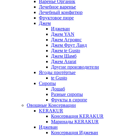
Варенье Органик
Лечебное варенье
Лечебный конфитюр
Фруктовое пюре
Джем
Иджеван
Джем YAN
Джем Агроянс
Джем Фрут Ланд
Джем te Gusto
Джем Шамб
Джем Ararat
Другие производители
Ягоды протёртые
te Gusto
Сиропы
Дошаб
Разные сиропы
Фрукты в сиропе
Овощные Консервации
KERAKUR
Консервация KERAKUR
Маринады KERAKUR
Иджеван
Консервация Иджеван