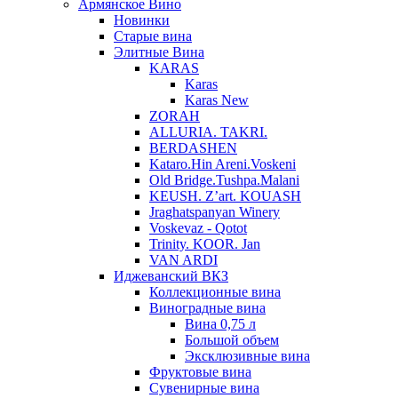
Армянское Вино
Новинки
Старые вина
Элитные Вина
KARAS
Karas
Karas New
ZORAH
ALLURIA. TAKRI.
BERDASHEN
Kataro.Hin Areni.Voskeni
Old Bridge.Tushpa.Malani
KEUSH. Z’art. KOUASH
Jraghatspanyan Winery
Voskevaz - Qotot
Trinity. KOOR. Jan
VAN ARDI
Иджеванский ВКЗ
Коллекционные вина
Виноградные вина
Вина 0,75 л
Большой объем
Эксклюзивные вина
Фруктовые вина
Cувенирные вина