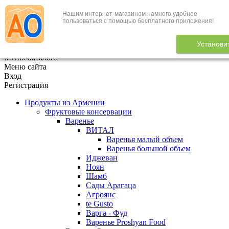
Нашим интернет-магазином намного удобнее
+7 (495) 646-888-1
пользоваться с помощью бесплатного приложения!
В корзине
0
товаров
Установи
x
Меню каталога
Меню сайта
Вход
Регистрация
Продукты из Армении
Фруктовые консервации
Варенье
ВИТАЛ
Варенья малый объем
Варенья большой объем
Иджеван
Ноян
Шамб
Сады Арагаца
Агроянс
te Gusto
Варга - Фуд
Варенье Proshyan Food