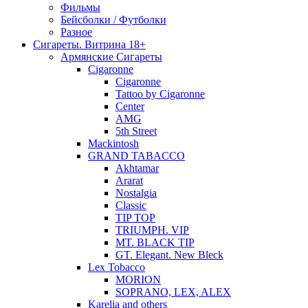
Фильмы
Бейсболки / Футболки
Разное
Сигареты. Витрина 18+
Армянские Сигареты
Cigaronne
Cigaronne
Tattoo by Cigaronne
Center
AMG
5th Street
Mackintosh
GRAND TABACCO
Akhtamar
Ararat
Nostalgia
Classic
TIP TOP
TRIUMPH. VIP
MT. BLACK TIP
GT. Elegant. New Bleck
Lex Tobacco
MORION
SOPRANO, LEX, ALEX
Karelia and others