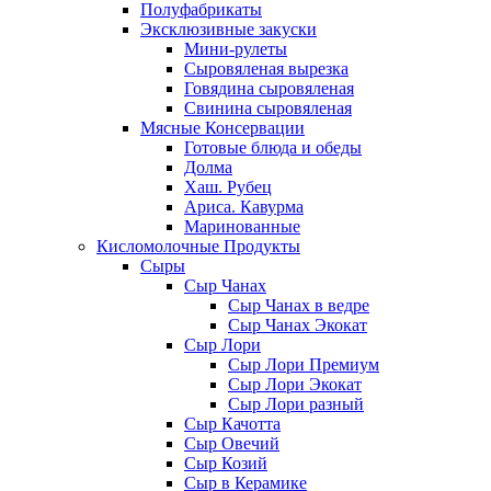
Полуфабрикаты
Эксклюзивные закуски
Мини-рулеты
Сыровяленая вырезка
Говядина сыровяленая
Свинина сыровяленая
Мясные Консервации
Готовые блюда и обеды
Долма
Хаш. Рубец
Ариса. Кавурма
Маринованные
Кисломолочные Продукты
Сыры
Сыр Чанах
Сыр Чанах в ведре
Сыр Чанах Экокат
Сыр Лори
Сыр Лори Премиум
Сыр Лори Экокат
Сыр Лори разный
Сыр Качотта
Сыр Овечий
Сыр Козий
Сыр в Керамике