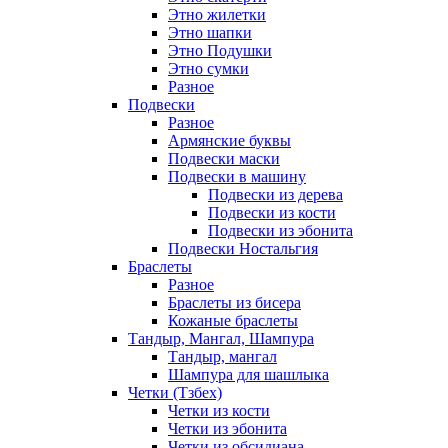
Этно жилетки
Этно шапки
Этно Подушки
Этно сумки
Разное
Подвески
Разное
Армянские буквы
Подвески маски
Подвески в машину
Подвески из дерева
Подвески из кости
Подвески из эбонита
Подвески Ностальгия
Браслеты
Разное
Браслеты из бисера
Кожаные браслеты
Тандыр, Мангал, Шампура
Тандыр, мангал
Шампура для шашлыка
Четки (Тзбех)
Четки из кости
Четки из эбонита
Четки из обсидиана