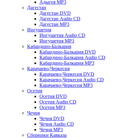
Адыгея MP3
Дагестан
Дагестан DVD
Дагестан Audio CD
Дагестан MP3
Ингушетия
Ингушетия Audio CD
Ингушетия MP3
Кабардино-Балкария
Кабардино-Балкария DVD
Кабардино-Балкария Audio CD
Кабардино-Балкария MP3
Карачаево-Черкесия
Карачаево-Черкесия DVD
Карачаево-Черкесия Audio CD
Карачаево-Черкесия MP3
Осетия
Осетия DVD
Осетия Audio CD
Осетия MP3
Чечня
Чечня DVD
Чечня Audio CD
Чечня MP3
Сборники Кавказа