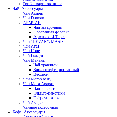
Грибы маринованные
Чай. Аксессуары
Чай Арарат
Чай Darman
АРМЧАЙ
Чай заварочный
Прозрачная фасовка
Армянский Тараз
Чай "IJEVAN". MASIS
Чай Агат
Чай Нане
Чай Гюмри
Чай Манана
Чай травяной
Био-сертифицированный
Весовой
Чай Meron berry
Чай Мега Арарат
Чай в пакете
Фильтр-пакетики
Гофроупаковка
Чай Амарас
Чайные аксессуары
Кофе. Аксессуары
Армянский кофе