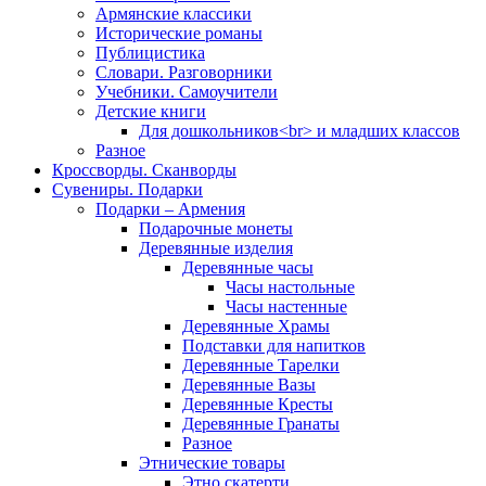
Армянские классики
Исторические романы
Публицистика
Словари. Разговорники
Учебники. Самоучители
Детские книги
Для дошкольников<br> и младших классов
Разное
Кроссворды. Сканворды
Сувениры. Подарки
Подарки – Армения
Подарочные монеты
Деревянные изделия
Деревянные часы
Часы настольные
Часы настенные
Деревянные Храмы
Подставки для напитков
Деревянные Тарелки
Деревянные Вазы
Деревянные Кресты
Деревянные Гранаты
Разное
Этнические товары
Этно скатерти