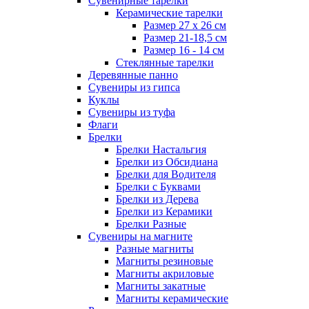
Сувенирные тарелки
Керамические тарелки
Размер 27 х 26 см
Размер 21-18,5 см
Размер 16 - 14 см
Стеклянные тарелки
Деревянные панно
Сувениры из гипса
Куклы
Сувениры из туфа
Флаги
Брелки
Брелки Настальгия
Брелки из Обсидиана
Брелки для Водителя
Брелки с Буквами
Брелки из Дерева
Брелки из Керамики
Брелки Разные
Сувениры на магните
Разные магниты
Магниты резиновые
Магниты акриловые
Магниты закатные
Магниты керамические