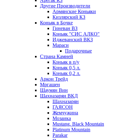
Арегак КЗ
Другие Производители
Армянские Коньяки
Кизлярский КЗ
Коньяк в Бочке
Гиневан ВЗ
Коньяк "СИС АЛКО"
Иджеванский ВКЗ
Мараси
Подарочные
Страна Камней
Коньяк в п/у
Коньяк 0,5 л.
Коньяк 0,2 л.
Аркон Трейд
Мргашен
Шаумян Вин
Шахназарян ВКД
Шахназарян
ГАЯСОН
Жемчужина
Мозаика
Mustang. Black Mountain
Platinum Mountain
Parakar