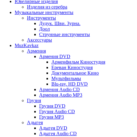
Ювелирные изделия
Изделия из серебра
Музыкальные инструменты
Инструменты
Дудук. Шви. Зурна.
Доол
Струнные инструменты
Аксессуары
MuzKavkaz
Армения
Армения DVD
Арменфильм Киностудия
Ереван Киностудия
Документальное Кино
Мультфильмы
Blu-ray. HD DVD
Армения Audio CD
Армения Audio MP3
Грузия
Грузия DVD
Грузия Audio CD
Грузия MP3
Адыгея
Адыгея DVD
Адыгея Audio CD