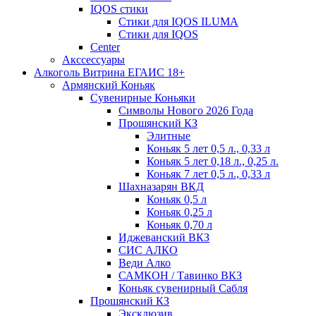
IQOS стики
Стики для IQOS ILUMA
Стики для IQOS
Сenter
Акссессуары
Алкоголь Витрина ЕГАИС 18+
Армянский Коньяк
Сувенирные Коньяки
Символы Нового 2026 Года
Прошянский КЗ
Элитные
Коньяк 5 лет 0,5 л., 0,33 л
Коньяк 5 лет 0,18 л., 0,25 л.
Коньяк 7 лет 0,5 л., 0,33 л
Шахназарян ВКД
Коньяк 0,5 л
Коньяк 0,25 л
Коньяк 0,70 л
Иджеванский ВКЗ
СИС АЛКО
Веди Алко
САМКОН / Тавинко ВКЗ
Коньяк сувенирный Сабля
Прошянский КЗ
Эксклюзив