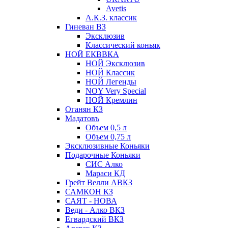
Avetis
А.К.З. классик
Гиневан ВЗ
Эксклюзив
Классический коньяк
НОЙ ЕКВВКА
НОЙ Эксклюзив
НОЙ Классик
НОЙ Легенды
NOY Very Speсial
НОЙ Кремлин
Оганян КЗ
Мадатовъ
Объем 0,5 л
Объем 0,75 л
Эксклюзивные Коньяки
Подарочные Коньяки
СИС Алко
Мараси КД
Грейт Велли АВКЗ
САМКОН КЗ
САЯТ - НОВА
Веди - Алко ВКЗ
Егвардский ВКЗ