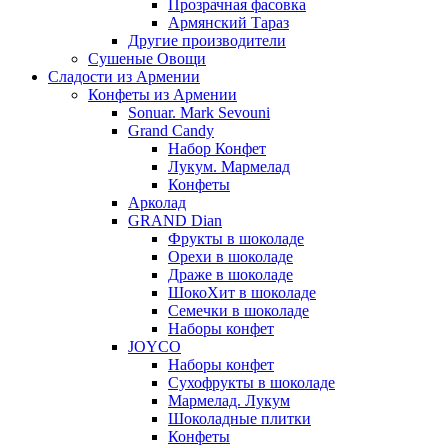
Прозрачная фасовка
Армянский Тараз
Другие производители
Сушеные Овощи
Сладости из Армении
Конфеты из Армении
Sonuar. Mark Sevouni
Grand Candy
Набор Конфет
Лукум. Мармелад
Конфеты
Арколад
GRAND Dian
Фрукты в шоколаде
Орехи в шоколаде
Драже в шоколаде
ШокоХит в шоколаде
Семечки в шоколаде
Наборы конфет
JOYCO
Наборы конфет
Сухофрукты в шоколаде
Мармелад. Лукум
Шоколадные плитки
Конфеты