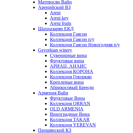
Матевосян Вайн
Аренийский ВЗ
Areni
Areni key
Areni fruits
Шахназарян ЕКД
Коллекция Гаясон
Коллекция Гаясон п/у
Коллекция Гаясон Новогодняя п/у
Gevorkian winery
Сувенирные вина
Фруктовые вина
АРИАЦ. АНАИС
Коллекция КОРОНА
Коллекция Геворкян
Крепленые вина
Абрикосовый Бренди
Армения Вайн
Фруктовые Вина
Коллекция ORRAN
OLD ARMENIA
Виноградные Вина
Коллекция TAKAR
Коллекция YEREVAN
Прошянский КЗ