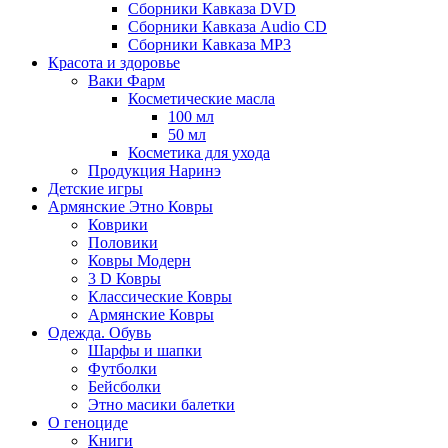
Сборники Кавказа DVD
Сборники Кавказа Audio CD
Сборники Кавказа MP3
Красота и здоровье
Ваки Фарм
Косметические масла
100 мл
50 мл
Косметика для ухода
Продукция Наринэ
Детские игры
Армянские Этно Ковры
Коврики
Половики
Ковры Модерн
3 D Ковры
Классические Ковры
Армянские Ковры
Одежда. Обувь
Шарфы и шапки
Футболки
Бейсболки
Этно масики балетки
О геноциде
Книги