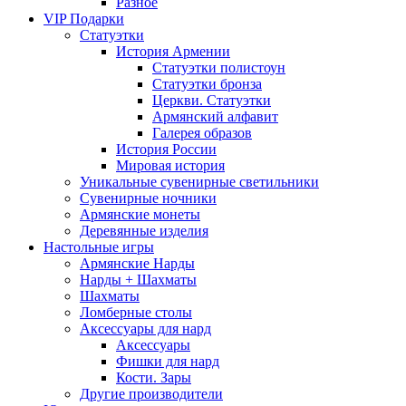
Разное
VIP Подарки
Статуэтки
История Армении
Статуэтки полистоун
Статуэтки бронза
Церкви. Статуэтки
Армянский алфавит
Галерея образов
История России
Мировая история
Уникальные сувенирные светильники
Сувенирные ночники
Армянские монеты
Деревянные изделия
Настольные игры
Армянские Нарды
Нарды + Шахматы
Шахматы
Ломберные столы
Аксессуары для нард
Аксессуары
Фишки для нард
Кости. Зары
Другие производители