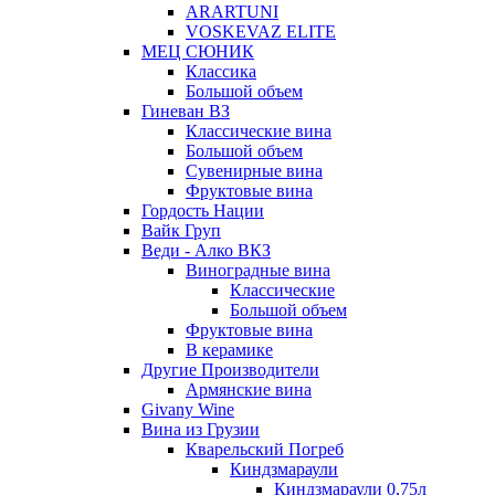
ARARTUNI
VOSKEVAZ ELITE
МЕЦ СЮНИК
Классика
Большой объем
Гиневан ВЗ
Классические вина
Большой объем
Сувенирные вина
Фруктовые вина
Гордость Нации
Вайк Груп
Веди - Алко ВКЗ
Виноградные вина
Классические
Большой объем
Фруктовые вина
В керамике
Другие Производители
Армянские вина
Givany Wine
Вина из Грузии
Кварельский Погреб
Киндзмараули
Киндзмараули 0,75л