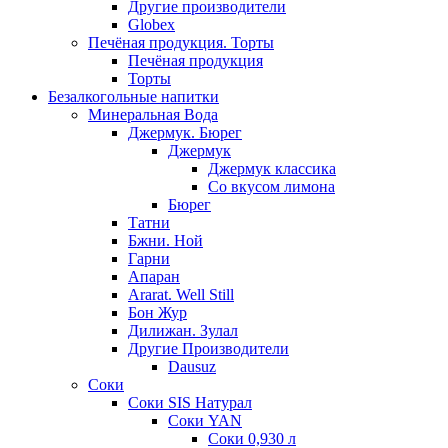
Другие производители
Globex
Печёная продукция. Торты
Печёная продукция
Торты
Безалкогольные напитки
Минеральная Вода
Джермук. Бюрег
Джермук
Джермук классика
Со вкусом лимона
Бюрег
Татни
Бжни. Ной
Гарни
Апаран
Ararat. Well Still
Бон Жур
Дилижан. Зулал
Другие Производители
Dausuz
Соки
Соки SIS Натурал
Соки YAN
Соки 0,930 л