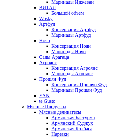
Маринады Иджеван
ВИТАЛ
Большой объем
Wosky
Артфуд
Консервация Артфуд
Маринады Артфуд
Ноян
Консервация Ноян
Маринады Ноян
Сады Арагаца
Агроянс
Консервация Агроянс
Маринады Агроянс
Прошян Фуд
Консервация Прошян Фуд
Маринады Прошян Фуд
YAN
te Gusto
Мясные Продукты
Мясные деликатесы
Армянская Бастурма
Армянский Суджух
Армянская Колбаса
Нарезки