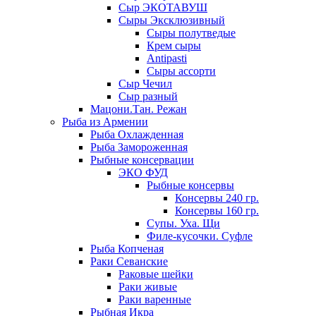
Сыр ЭКОТАВУШ
Сыры Эксклюзивный
Сыры полутведые
Крем сыры
Antipasti
Сыры ассорти
Сыр Чечил
Сыр разный
Мацони.Тан. Режан
Рыба из Армении
Рыба Охлажденная
Рыба Замороженная
Рыбные консервации
ЭКО ФУД
Рыбные консервы
Консервы 240 гр.
Консервы 160 гр.
Супы. Уха. Щи
Филе-кусочки. Суфле
Рыба Копченая
Раки Севанские
Раковые шейки
Раки живые
Раки варенные
Рыбная Икра