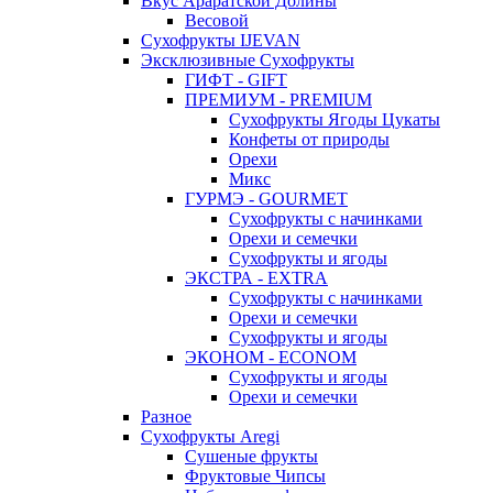
Вкус Араратской Долины
Весовой
Сухофрукты IJEVAN
Эксклюзивные Сухофрукты
ГИФТ - GIFT
ПРЕМИУМ - PREMIUM
Сухофрукты Ягоды Цукаты
Конфеты от природы
Орехи
Микс
ГУРМЭ - GOURMET
Сухофрукты с начинками
Орехи и семечки
Сухофрукты и ягоды
ЭКСТРА - EXTRA
Сухофрукты с начинками
Орехи и семечки
Сухофрукты и ягоды
ЭКОНОМ - ECONOM
Сухофрукты и ягоды
Орехи и семечки
Разное
Сухофрукты Aregi
Сушеные фрукты
Фруктовые Чипсы