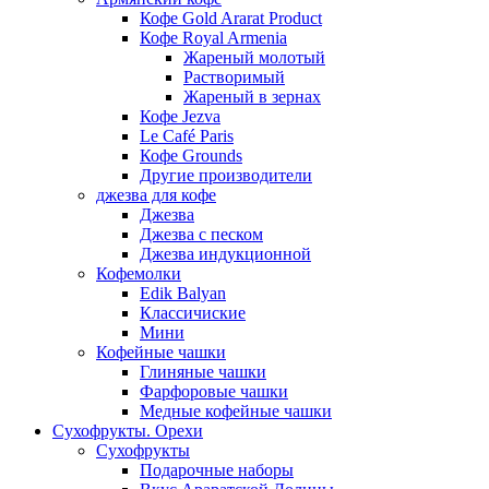
Кофе Gold Ararat Product
Кофе Royal Armenia
Жареный молотый
Растворимый
Жареный в зернах
Кофе Jezva
Le Café Paris
Кофе Grounds
Другие производители
джезва для кофе
Джезва
Джезва с песком
Джезва индукционной
Кофемолки
Edik Balyan
Классичиские
Мини
Кофейные чашки
Глиняные чашки
Фарфоровые чашки
Медные кофейные чашки
Сухофрукты. Орехи
Сухофрукты
Подарочные наборы