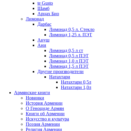
te Gusto
Шамб
Арцах Био
Лимонад
Дарбас
Лимонад 0,5 л. Стекло
Лимонад 1,25 л. ПЭТ
Ануш
Ани
Лимонад 0,5 л ст
Лимонад 0,5 л ПЭТ
Лимонад 1,0 л ПЭТ
Лимонад 1,5 л ПЭТ
Другие производители
Натахтари
Натахтари 0,5л
Натахтари 1,0л
Армянские книги
Новинки
История Армении
О Геноциде Армян
Книги об Армении
Иcкусство и культура
Поэзия Армении
Религия Армении