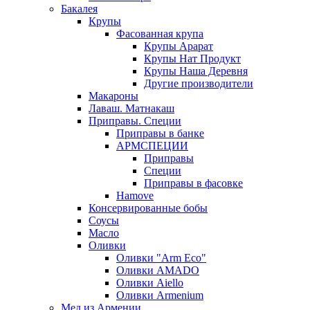
Бакалея
Крупы
Фасованная крупа
Крупы Арарат
Крупы Нат Продукт
Крупы Наша Деревня
Другие производители
Макароны
Лаваш. Матнакаш
Приправы. Специи
Приправы в банке
АРМСПЕЦИИ
Приправы
Специи
Приправы в фасовке
Hamove
Консервированные бобы
Соусы
Масло
Оливки
Оливки "Arm Eco"
Оливки AMADO
Оливки Aiello
Оливки Armenium
Мед из Армении