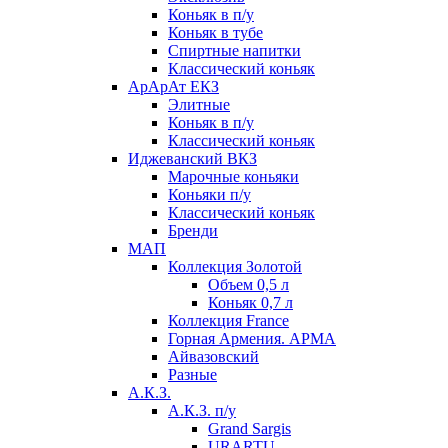
Коньяк в п/у
Коньяк в тубе
Спиртные напитки
Классический коньяк
АрАрАт ЕКЗ
Элитные
Коньяк в п/у
Классический коньяк
Иджеванский ВКЗ
Марочные коньяки
Коньяки п/у
Классический коньяк
Бренди
МАП
Коллекция Золотой
Объем 0,5 л
Коньяк 0,7 л
Коллекция France
Горная Армения. АРМА
Айвазовский
Разные
А.К.З.
А.К.З. п/у
Grand Sargis
URARTU