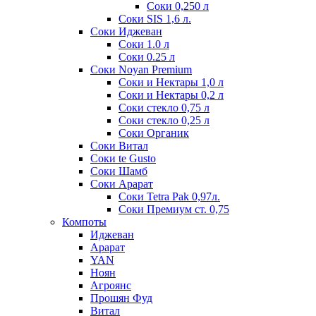
Соки 0,250 л
Соки SIS 1,6 л.
Соки Иджеван
Соки 1.0 л
Соки 0.25 л
Соки Noyan Premium
Соки и Нектары 1,0 л
Соки и Нектары 0,2 л
Соки стекло 0,75 л
Соки стекло 0,25 л
Соки Органик
Соки Витал
Соки te Gusto
Соки Шамб
Соки Арарат
Соки Tetra Pak 0,97л.
Соки Премиум ст. 0,75
Компоты
Иджеван
Арарат
YAN
Ноян
Агроянс
Прошян Фуд
Витал