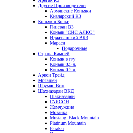
Арегак КЗ
Другие Производители
Армянские Коньяки
Кизлярский КЗ
Коньяк в Бочке
Гиневан ВЗ
Коньяк "СИС АЛКО"
Иджеванский ВКЗ
Мараси
Подарочные
Страна Камней
Коньяк в п/у
Коньяк 0,5 л.
Коньяк 0,2 л.
Аркон Трейд
Мргашен
Шаумян Вин
Шахназарян ВКД
Шахназарян
ГАЯСОН
Жемчужина
Мозаика
Mustang. Black Mountain
Platinum Mountain
Parakar