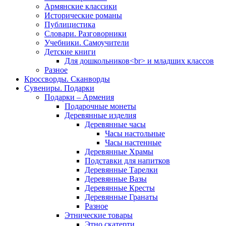
Армянские классики
Исторические романы
Публицистика
Словари. Разговорники
Учебники. Самоучители
Детские книги
Для дошкольников<br> и младших классов
Разное
Кроссворды. Сканворды
Сувениры. Подарки
Подарки – Армения
Подарочные монеты
Деревянные изделия
Деревянные часы
Часы настольные
Часы настенные
Деревянные Храмы
Подставки для напитков
Деревянные Тарелки
Деревянные Вазы
Деревянные Кресты
Деревянные Гранаты
Разное
Этнические товары
Этно скатерти