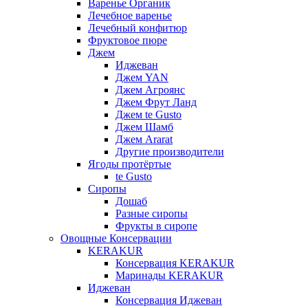
Варенье Органик
Лечебное варенье
Лечебный конфитюр
Фруктовое пюре
Джем
Иджеван
Джем YAN
Джем Агроянс
Джем Фрут Ланд
Джем te Gusto
Джем Шамб
Джем Ararat
Другие производители
Ягоды протёртые
te Gusto
Сиропы
Дошаб
Разные сиропы
Фрукты в сиропе
Овощные Консервации
KERAKUR
Консервация KERAKUR
Маринады KERAKUR
Иджеван
Консервация Иджеван