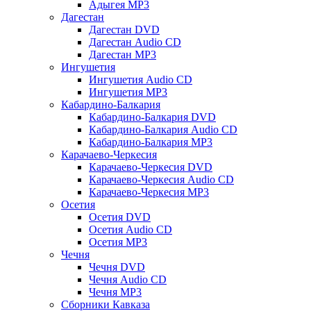
Адыгея MP3
Дагестан
Дагестан DVD
Дагестан Audio CD
Дагестан MP3
Ингушетия
Ингушетия Audio CD
Ингушетия MP3
Кабардино-Балкария
Кабардино-Балкария DVD
Кабардино-Балкария Audio CD
Кабардино-Балкария MP3
Карачаево-Черкесия
Карачаево-Черкесия DVD
Карачаево-Черкесия Audio CD
Карачаево-Черкесия MP3
Осетия
Осетия DVD
Осетия Audio CD
Осетия MP3
Чечня
Чечня DVD
Чечня Audio CD
Чечня MP3
Сборники Кавказа