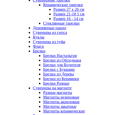
Сувенирные тарелки
Керамические тарелки
Размер 27 х 26 см
Размер 21-18,5 см
Размер 16 - 14 см
Стеклянные тарелки
Деревянные панно
Сувениры из гипса
Куклы
Сувениры из туфа
Флаги
Брелки
Брелки Настальгия
Брелки из Обсидиана
Брелки для Водителя
Брелки с Буквами
Брелки из Дерева
Брелки из Керамики
Брелки Разные
Сувениры на магните
Разные магниты
Магниты резиновые
Магниты акриловые
Магниты закатные
Магниты керамические