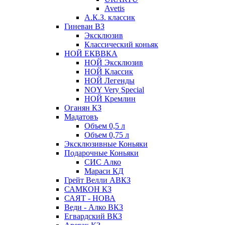
Avetis
А.К.З. классик
Гиневан ВЗ
Эксклюзив
Классический коньяк
НОЙ ЕКВВКА
НОЙ Эксклюзив
НОЙ Классик
НОЙ Легенды
NOY Very Speсial
НОЙ Кремлин
Оганян КЗ
Мадатовъ
Объем 0,5 л
Объем 0,75 л
Эксклюзивные Коньяки
Подарочные Коньяки
СИС Алко
Мараси КД
Грейт Велли АВКЗ
САМКОН КЗ
САЯТ - НОВА
Веди - Алко ВКЗ
Егвардский ВКЗ