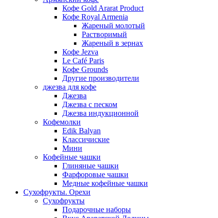
Кофе Gold Ararat Product
Кофе Royal Armenia
Жареный молотый
Растворимый
Жареный в зернах
Кофе Jezva
Le Café Paris
Кофе Grounds
Другие производители
джезва для кофе
Джезва
Джезва с песком
Джезва индукционной
Кофемолки
Edik Balyan
Классичиские
Мини
Кофейные чашки
Глиняные чашки
Фарфоровые чашки
Медные кофейные чашки
Сухофрукты. Орехи
Сухофрукты
Подарочные наборы