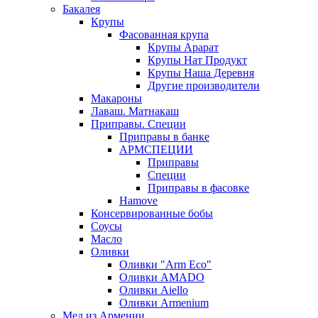
Бакалея
Крупы
Фасованная крупа
Крупы Арарат
Крупы Нат Продукт
Крупы Наша Деревня
Другие производители
Макароны
Лаваш. Матнакаш
Приправы. Специи
Приправы в банке
АРМСПЕЦИИ
Приправы
Специи
Приправы в фасовке
Hamove
Консервированные бобы
Соусы
Масло
Оливки
Оливки "Arm Eco"
Оливки AMADO
Оливки Aiello
Оливки Armenium
Мед из Армении