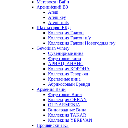
Матевосян Вайн
Аренийский ВЗ
Areni
Areni key
Areni fruits
Шахназарян ЕКД
Коллекция Гаясон
Коллекция Гаясон п/у
Коллекция Гаясон Новогодняя п/у
Gevorkian winery
Сувенирные вина
Фруктовые вина
АРИАЦ. АНАИС
Коллекция КОРОНА
Коллекция Геворкян
Крепленые вина
Абрикосовый Бренди
Армения Вайн
Фруктовые Вина
Коллекция ORRAN
OLD ARMENIA
Виноградные Вина
Коллекция TAKAR
Коллекция YEREVAN
Прошянский КЗ