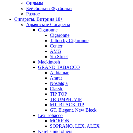
Фильмы
Бейсболки / Футболки
Разное
Сигареты. Витрина 18+
Армянские Сигареты
Cigaronne
Cigaronne
Tattoo by Cigaronne
Center
AMG
5th Street
Mackintosh
GRAND TABACCO
Akhtamar
Ararat
Nostalgia
Classic
TIP TOP
TRIUMPH. VIP
MT. BLACK TIP
GT. Elegant. New Bleck
Lex Tobacco
MORION
SOPRANO, LEX, ALEX
Karelia and others