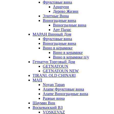
Фруктовые вина
Арцруни
Дерево Жизни
Элитные Вина
Виноградные вина
Виноградные вина
Арт Палас
МАРАН Винный Дом
Фруктовые вина
Виноградные вина
Вино в керамике
Вино в керамике
Вино в керамике п/у
Гетнатун Торговый Дом
GETNATOUN
GETNATOUN NEW
TIRANI. OLD CHINARI
МАП
Noyan Tapan
Arame Фруктовые вина
Arame Виноградные вина
Разные вина
Шаумян Вин
Воскевазский ВЗ
VOSKEVAZ