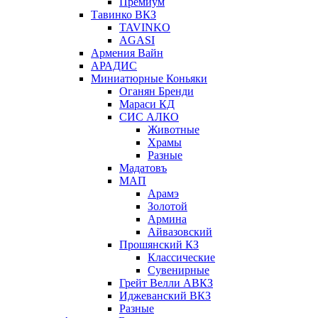
Премиум
Тавинко ВКЗ
TAVINKO
AGASI
Армения Вайн
АРАДИС
Миниатюрные Коньяки
Оганян Бренди
Мараси КД
СИС АЛКО
Животные
Храмы
Разные
Мадатовъ
МАП
Арамэ
Золотой
Армина
Айвазовский
Прошянский КЗ
Классические
Сувенирные
Грейт Велли АВКЗ
Иджеванский ВКЗ
Разные