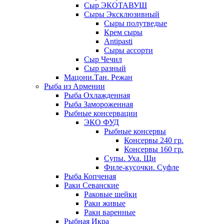
Сыр ЭКОТАВУШ
Сыры Эксклюзивный
Сыры полутведые
Крем сыры
Antipasti
Сыры ассорти
Сыр Чечил
Сыр разный
Мацони.Тан. Режан
Рыба из Армении
Рыба Охлажденная
Рыба Замороженная
Рыбные консервации
ЭКО ФУД
Рыбные консервы
Консервы 240 гр.
Консервы 160 гр.
Супы. Уха. Щи
Филе-кусочки. Суфле
Рыба Копченая
Раки Севанские
Раковые шейки
Раки живые
Раки варенные
Рыбная Икра