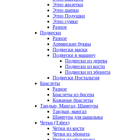
Этно жилетки
Этно шапки
Этно Подушки
Этно сумки
Разное
Подвески
Разное
Армянские буквы
Подвески маски
Подвески в машину
Подвески из дерева
Подвески из кости
Подвески из эбонита
Подвески Ностальгия
Браслеты
Разное
Браслеты из бисера
Кожаные браслеты
Тандыр, Мангал, Шампура
Тандыр, мангал
Шампура для шашлыка
Четки (Тзбех)
Четки из кости
Четки из эбонита
Четки из обсидиана