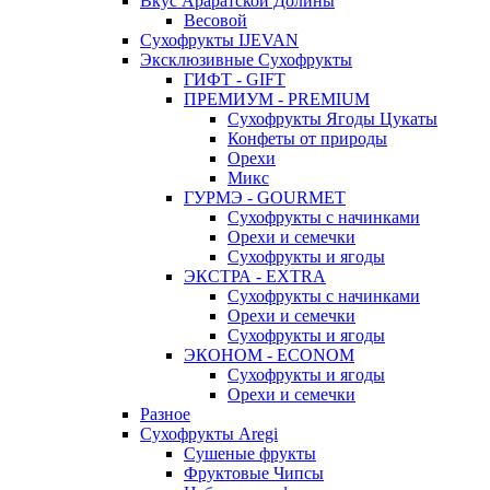
Вкус Араратской Долины
Весовой
Сухофрукты IJEVAN
Эксклюзивные Сухофрукты
ГИФТ - GIFT
ПРЕМИУМ - PREMIUM
Сухофрукты Ягоды Цукаты
Конфеты от природы
Орехи
Микс
ГУРМЭ - GOURMET
Сухофрукты с начинками
Орехи и семечки
Сухофрукты и ягоды
ЭКСТРА - EXTRA
Сухофрукты с начинками
Орехи и семечки
Сухофрукты и ягоды
ЭКОНОМ - ECONOM
Сухофрукты и ягоды
Орехи и семечки
Разное
Сухофрукты Aregi
Сушеные фрукты
Фруктовые Чипсы