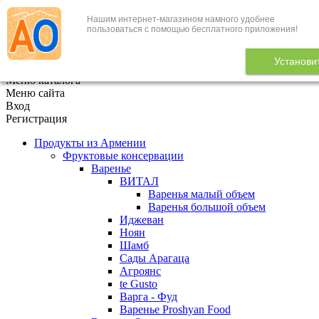
Нашим интернет-магазином намного удобнее
+7 (495) 646-888-1
пользоваться с помощью бесплатного приложения!
В корзине
0
товаров
Установи
x
Меню каталога
Меню сайта
Вход
Регистрация
Продукты из Армении
Фруктовые консервации
Варенье
ВИТАЛ
Варенья малый объем
Варенья большой объем
Иджеван
Ноян
Шамб
Сады Арагаца
Агроянс
te Gusto
Варга - Фуд
Варенье Proshyan Food