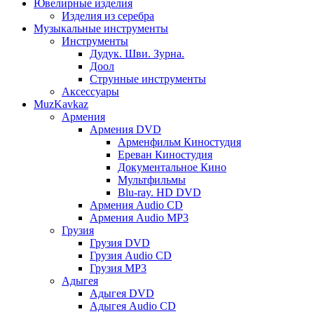
Ювелирные изделия
Изделия из серебра
Музыкальные инструменты
Инструменты
Дудук. Шви. Зурна.
Доол
Струнные инструменты
Аксессуары
MuzKavkaz
Армения
Армения DVD
Арменфильм Киностудия
Ереван Киностудия
Документальное Кино
Мультфильмы
Blu-ray. HD DVD
Армения Audio CD
Армения Audio MP3
Грузия
Грузия DVD
Грузия Audio CD
Грузия MP3
Адыгея
Адыгея DVD
Адыгея Audio CD