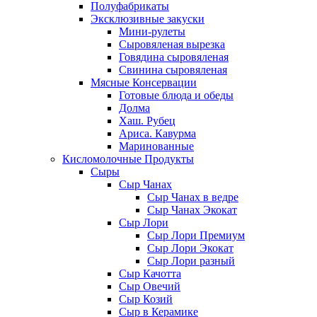
Полуфабрикаты
Эксклюзивные закуски
Мини-рулеты
Сыровяленая вырезка
Говядина сыровяленая
Свинина сыровяленая
Мясные Консервации
Готовые блюда и обеды
Долма
Хаш. Рубец
Ариса. Кавурма
Маринованные
Кисломолочные Продукты
Сыры
Сыр Чанах
Сыр Чанах в ведре
Сыр Чанах Экокат
Сыр Лори
Сыр Лори Премиум
Сыр Лори Экокат
Сыр Лори разный
Сыр Качотта
Сыр Овечий
Сыр Козий
Сыр в Керамике