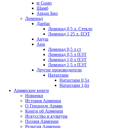
te Gusto
Шамб
Арцах Био
Лимонад
Дарбас
Лимонад 0,5 л. Стекло
Лимонад 1,25 л. ПЭТ
Ануш
Ани
Лимонад 0,5 л ст
Лимонад 0,5 л ПЭТ
Лимонад 1,0 л ПЭТ
Лимонад 1,5 л ПЭТ
Другие производители
Натахтари
Натахтари 0,5л
Натахтари 1,0л
Армянские книги
Новинки
История Армении
О Геноциде Армян
Книги об Армении
Иcкусство и культура
Поэзия Армении
Религия Армении