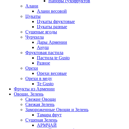
Наборы сухофруктов
Алани
Алани весовой
Цукаты
Цукаты фруктовые
Цукаты разные
Сушеные ягоды
Чурчхела
Дары Армении
Ануш
Фруктовая пастила
Пастила te Gusto
Разное
Орехи
Орехи весовые
Орехи в меду
Te Gusto
Фрукты из Армении
Овощи. Зелень
Свежие Овощи
Свежая Зелень
Замороженные Овощи и Зелень
Тамара фрут
Сушеная Зелень
АРМЧАЙ