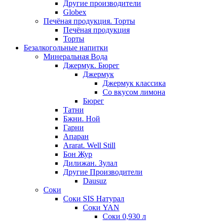
Другие производители
Globex
Печёная продукция. Торты
Печёная продукция
Торты
Безалкогольные напитки
Минеральная Вода
Джермук. Бюрег
Джермук
Джермук классика
Со вкусом лимона
Бюрег
Татни
Бжни. Ной
Гарни
Апаран
Ararat. Well Still
Бон Жур
Дилижан. Зулал
Другие Производители
Dausuz
Соки
Соки SIS Натурал
Соки YAN
Соки 0,930 л