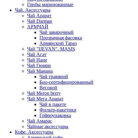
Грибы маринованные
Чай. Аксессуары
Чай Арарат
Чай Darman
АРМЧАЙ
Чай заварочный
Прозрачная фасовка
Армянский Тараз
Чай "IJEVAN". MASIS
Чай Агат
Чай Нане
Чай Гюмри
Чай Манана
Чай травяной
Био-сертифицированный
Весовой
Чай Meron berry
Чай Мега Арарат
Чай в пакете
Фильтр-пакетики
Гофроупаковка
Чай Амарас
Чайные аксессуары
Кофе. Аксессуары
Армянский кофе