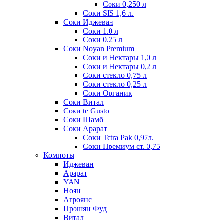
Соки 0,250 л
Соки SIS 1,6 л.
Соки Иджеван
Соки 1.0 л
Соки 0.25 л
Соки Noyan Premium
Соки и Нектары 1,0 л
Соки и Нектары 0,2 л
Соки стекло 0,75 л
Соки стекло 0,25 л
Соки Органик
Соки Витал
Соки te Gusto
Соки Шамб
Соки Арарат
Соки Tetra Pak 0,97л.
Соки Премиум ст. 0,75
Компоты
Иджеван
Арарат
YAN
Ноян
Агроянс
Прошян Фуд
Витал