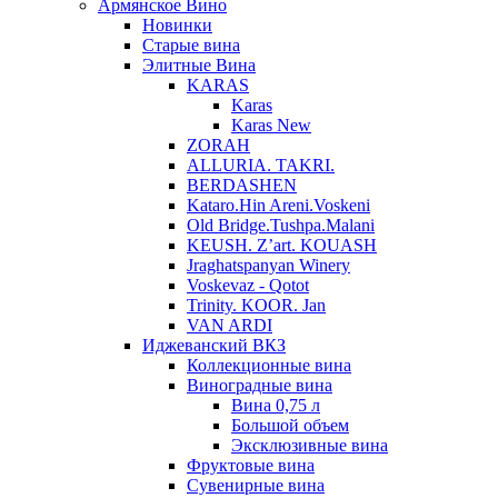
Армянское Вино
Новинки
Старые вина
Элитные Вина
KARAS
Karas
Karas New
ZORAH
ALLURIA. TAKRI.
BERDASHEN
Kataro.Hin Areni.Voskeni
Old Bridge.Tushpa.Malani
KEUSH. Z’art. KOUASH
Jraghatspanyan Winery
Voskevaz - Qotot
Trinity. KOOR. Jan
VAN ARDI
Иджеванский ВКЗ
Коллекционные вина
Виноградные вина
Вина 0,75 л
Большой объем
Эксклюзивные вина
Фруктовые вина
Cувенирные вина