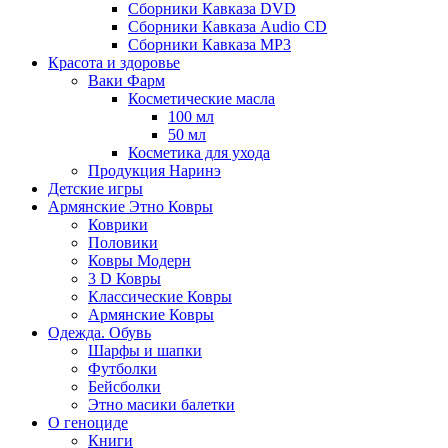
Сборники Кавказа DVD
Сборники Кавказа Audio CD
Сборники Кавказа MP3
Красота и здоровье
Ваки Фарм
Косметические масла
100 мл
50 мл
Косметика для ухода
Продукция Наринэ
Детские игры
Армянские Этно Ковры
Коврики
Половики
Ковры Модерн
3 D Ковры
Классические Ковры
Армянские Ковры
Одежда. Обувь
Шарфы и шапки
Футболки
Бейсболки
Этно масики балетки
О геноциде
Книги