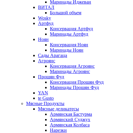
Маринады Иджеван
ВИТАЛ
Большой объем
Wosky
Артфуд
Консервация Артфуд
Маринады Артфуд
Ноян
Консервация Ноян
Маринады Ноян
Сады Арагаца
Агроянс
Консервация Агроянс
Маринады Агроянс
Прошян Фуд
Консервация Прошян Фуд
Маринады Прошян Фуд
YAN
te Gusto
Мясные Продукты
Мясные деликатесы
Армянская Бастурма
Армянский Суджух
Армянская Колбаса
Нарезки