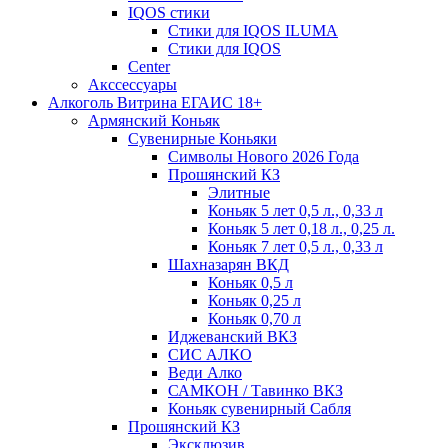
IQOS стики
Стики для IQOS ILUMA
Стики для IQOS
Сenter
Акссессуары
Алкоголь Витрина ЕГАИС 18+
Армянский Коньяк
Сувенирные Коньяки
Символы Нового 2026 Года
Прошянский КЗ
Элитные
Коньяк 5 лет 0,5 л., 0,33 л
Коньяк 5 лет 0,18 л., 0,25 л.
Коньяк 7 лет 0,5 л., 0,33 л
Шахназарян ВКД
Коньяк 0,5 л
Коньяк 0,25 л
Коньяк 0,70 л
Иджеванский ВКЗ
СИС АЛКО
Веди Алко
САМКОН / Тавинко ВКЗ
Коньяк сувенирный Сабля
Прошянский КЗ
Эксклюзив