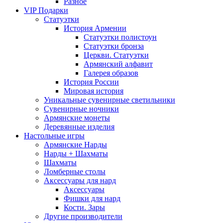
Разное
VIP Подарки
Статуэтки
История Армении
Статуэтки полистоун
Статуэтки бронза
Церкви. Статуэтки
Армянский алфавит
Галерея образов
История России
Мировая история
Уникальные сувенирные светильники
Сувенирные ночники
Армянские монеты
Деревянные изделия
Настольные игры
Армянские Нарды
Нарды + Шахматы
Шахматы
Ломберные столы
Аксессуары для нард
Аксессуары
Фишки для нард
Кости. Зары
Другие производители