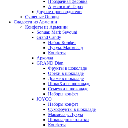
Прозрачная фасовка
Армянский Тараз
Другие производители
Сушеные Овощи
Сладости из Армении
Конфеты из Армении
Sonuar. Mark Sevouni
Grand Candy
Набор Конфет
Лукум. Мармелад
Конфеты
Арколад
GRAND Dian
Фрукты в шоколаде
Орехи в шоколаде
Драже в шоколаде
ШокоХит в шоколаде
Семечки в шоколаде
Наборы конфет
JOYCO
Наборы конфет
Сухофрукты в шоколаде
Мармелад. Лукум
Шоколадные плитки
Конфеты