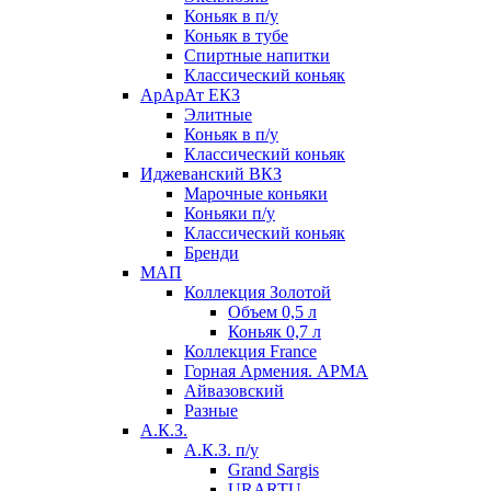
Коньяк в п/у
Коньяк в тубе
Спиртные напитки
Классический коньяк
АрАрАт ЕКЗ
Элитные
Коньяк в п/у
Классический коньяк
Иджеванский ВКЗ
Марочные коньяки
Коньяки п/у
Классический коньяк
Бренди
МАП
Коллекция Золотой
Объем 0,5 л
Коньяк 0,7 л
Коллекция France
Горная Армения. АРМА
Айвазовский
Разные
А.К.З.
А.К.З. п/у
Grand Sargis
URARTU