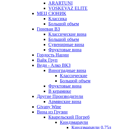
ARARTUNI
VOSKEVAZ ELITE
МЕЦ СЮНИК
Классика
Большой объем
Гиневан ВЗ
Классические вина
Большой объем
Сувенирные вина
Фруктовые вина
Гордость Нации
Вайк Груп
Веди - Алко ВКЗ
Виноградные вина
Классические
Большой объем
Фруктовые вина
В керамике
Другие Производители
Армянские вина
Givany Wine
Вина из Грузии
Кварельский Погреб
Киндзмараули
Киндзмараули 0,75л