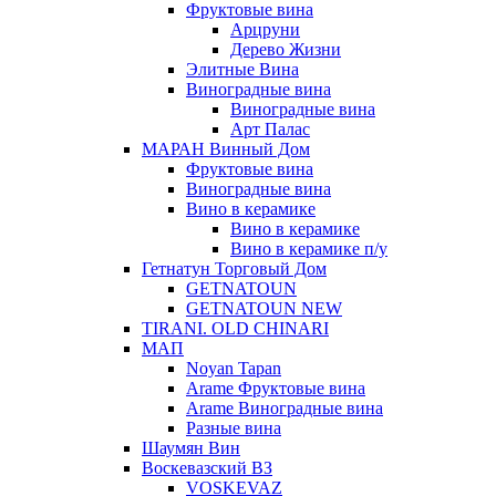
Фруктовые вина
Арцруни
Дерево Жизни
Элитные Вина
Виноградные вина
Виноградные вина
Арт Палас
МАРАН Винный Дом
Фруктовые вина
Виноградные вина
Вино в керамике
Вино в керамике
Вино в керамике п/у
Гетнатун Торговый Дом
GETNATOUN
GETNATOUN NEW
TIRANI. OLD CHINARI
МАП
Noyan Tapan
Arame Фруктовые вина
Arame Виноградные вина
Разные вина
Шаумян Вин
Воскевазский ВЗ
VOSKEVAZ