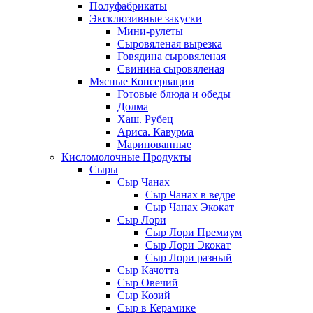
Полуфабрикаты
Эксклюзивные закуски
Мини-рулеты
Сыровяленая вырезка
Говядина сыровяленая
Свинина сыровяленая
Мясные Консервации
Готовые блюда и обеды
Долма
Хаш. Рубец
Ариса. Кавурма
Маринованные
Кисломолочные Продукты
Сыры
Сыр Чанах
Сыр Чанах в ведре
Сыр Чанах Экокат
Сыр Лори
Сыр Лори Премиум
Сыр Лори Экокат
Сыр Лори разный
Сыр Качотта
Сыр Овечий
Сыр Козий
Сыр в Керамике