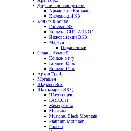
Арегак КЗ
Другие Производители
Армянские Коньяки
Кизлярский КЗ
Коньяк в Бочке
Гиневан ВЗ
Коньяк "СИС АЛКО"
Иджеванский ВКЗ
Мараси
Подарочные
Страна Камней
Коньяк в п/у
Коньяк 0,5 л.
Коньяк 0,2 л.
Аркон Трейд
Мргашен
Шаумян Вин
Шахназарян ВКД
Шахназарян
ГАЯСОН
Жемчужина
Мозаика
Mustang. Black Mountain
Platinum Mountain
Parakar