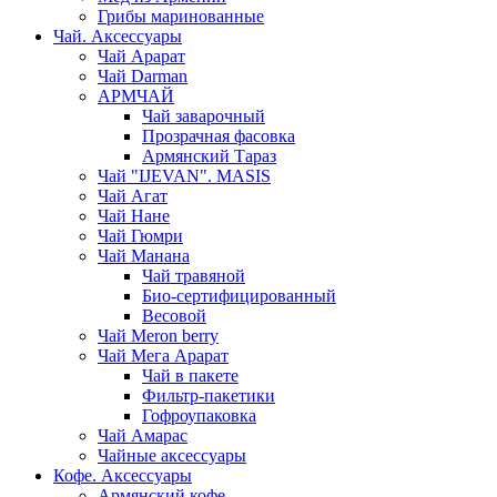
Грибы маринованные
Чай. Аксессуары
Чай Арарат
Чай Darman
АРМЧАЙ
Чай заварочный
Прозрачная фасовка
Армянский Тараз
Чай "IJEVAN". MASIS
Чай Агат
Чай Нане
Чай Гюмри
Чай Манана
Чай травяной
Био-сертифицированный
Весовой
Чай Meron berry
Чай Мега Арарат
Чай в пакете
Фильтр-пакетики
Гофроупаковка
Чай Амарас
Чайные аксессуары
Кофе. Аксессуары
Армянский кофе