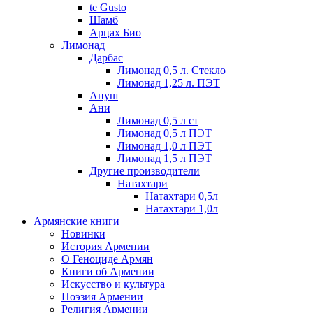
te Gusto
Шамб
Арцах Био
Лимонад
Дарбас
Лимонад 0,5 л. Стекло
Лимонад 1,25 л. ПЭТ
Ануш
Ани
Лимонад 0,5 л ст
Лимонад 0,5 л ПЭТ
Лимонад 1,0 л ПЭТ
Лимонад 1,5 л ПЭТ
Другие производители
Натахтари
Натахтари 0,5л
Натахтари 1,0л
Армянские книги
Новинки
История Армении
О Геноциде Армян
Книги об Армении
Иcкусство и культура
Поэзия Армении
Религия Армении