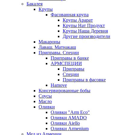
Бакалея
Крупы
Фасованная крупа
Крупы Арарат
Крупы Нат Продукт
Крупы Наша Деревня
Другие производители
Макароны
Лаваш. Матнакаш
Приправы. Специи
Приправы в банке
АРМСПЕЦИИ
Приправы
Специи
Приправы в фасовке
Hamove
Консервированные бобы
Соусы
Масло
Оливки
Оливки "Arm Eco"
Оливки AMADO
Оливки Aiello
Оливки Armenium
Мед из Армении