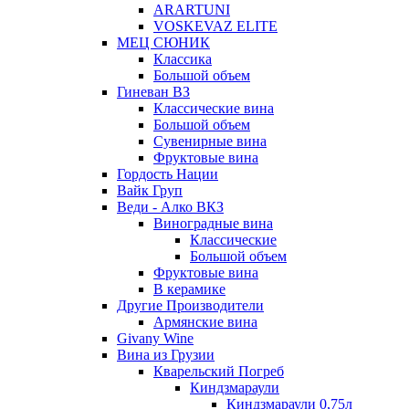
ARARTUNI
VOSKEVAZ ELITE
МЕЦ СЮНИК
Классика
Большой объем
Гиневан ВЗ
Классические вина
Большой объем
Сувенирные вина
Фруктовые вина
Гордость Нации
Вайк Груп
Веди - Алко ВКЗ
Виноградные вина
Классические
Большой объем
Фруктовые вина
В керамике
Другие Производители
Армянские вина
Givany Wine
Вина из Грузии
Кварельский Погреб
Киндзмараули
Киндзмараули 0,75л