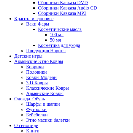
Сборники Кавказа DVD
Сборники Кавказа Audio CD
Сборники Кавказа MP3
Красота и здоровье
Ваки Фарм
Косметические масла
100 мл
50 мл
Косметика для ухода
Продукция Наринэ
Детские игры
Армянские Этно Ковры
Коврики
Половики
Ковры Модерн
3 D Ковры
Классические Ковры
Армянские Ковры
Одежда. Обувь
Шарфы и шапки
Футболки
Бейсболки
Этно масики балетки
О геноциде
Книги