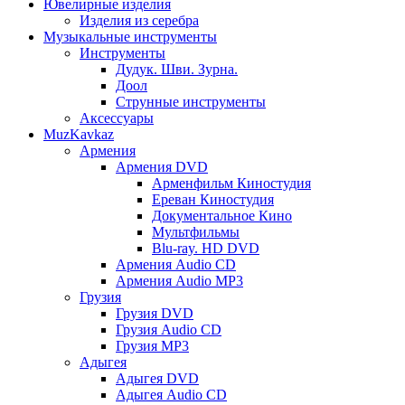
Ювелирные изделия
Изделия из серебра
Музыкальные инструменты
Инструменты
Дудук. Шви. Зурна.
Доол
Струнные инструменты
Аксессуары
MuzKavkaz
Армения
Армения DVD
Арменфильм Киностудия
Ереван Киностудия
Документальное Кино
Мультфильмы
Blu-ray. HD DVD
Армения Audio CD
Армения Audio MP3
Грузия
Грузия DVD
Грузия Audio CD
Грузия MP3
Адыгея
Адыгея DVD
Адыгея Audio CD