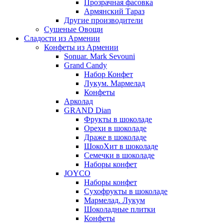
Прозрачная фасовка
Армянский Тараз
Другие производители
Сушеные Овощи
Сладости из Армении
Конфеты из Армении
Sonuar. Mark Sevouni
Grand Candy
Набор Конфет
Лукум. Мармелад
Конфеты
Арколад
GRAND Dian
Фрукты в шоколаде
Орехи в шоколаде
Драже в шоколаде
ШокоХит в шоколаде
Семечки в шоколаде
Наборы конфет
JOYCO
Наборы конфет
Сухофрукты в шоколаде
Мармелад. Лукум
Шоколадные плитки
Конфеты