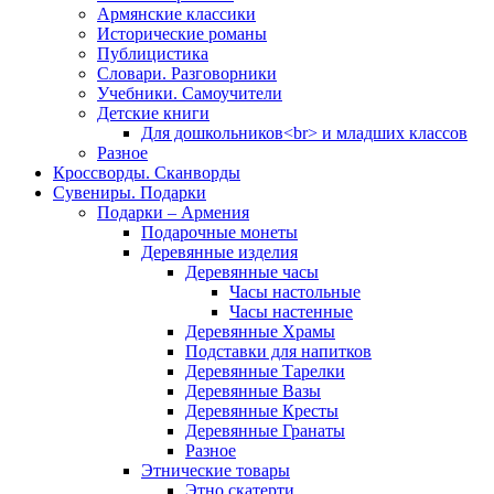
Армянские классики
Исторические романы
Публицистика
Словари. Разговорники
Учебники. Самоучители
Детские книги
Для дошкольников<br> и младших классов
Разное
Кроссворды. Сканворды
Сувениры. Подарки
Подарки – Армения
Подарочные монеты
Деревянные изделия
Деревянные часы
Часы настольные
Часы настенные
Деревянные Храмы
Подставки для напитков
Деревянные Тарелки
Деревянные Вазы
Деревянные Кресты
Деревянные Гранаты
Разное
Этнические товары
Этно скатерти