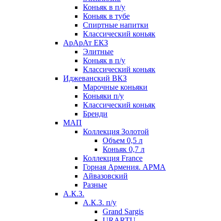
Коньяк в п/у
Коньяк в тубе
Спиртные напитки
Классический коньяк
АрАрАт ЕКЗ
Элитные
Коньяк в п/у
Классический коньяк
Иджеванский ВКЗ
Марочные коньяки
Коньяки п/у
Классический коньяк
Бренди
МАП
Коллекция Золотой
Объем 0,5 л
Коньяк 0,7 л
Коллекция France
Горная Армения. АРМА
Айвазовский
Разные
А.К.З.
А.К.З. п/у
Grand Sargis
URARTU