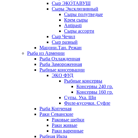
Сыр ЭКОТАВУШ
Сыры Эксклюзивный
Сыры полутведые
Крем сыры
Antipasti
Сыры ассорти
Сыр Чечил
Сыр разный
Мацони.Тан. Режан
Рыба из Армении
Рыба Охлажденная
Рыба Замороженная
Рыбные консервации
ЭКО ФУД
Рыбные консервы
Консервы 240 гр.
Консервы 160 гр.
Супы. Уха. Щи
Филе-кусочки. Суфле
Рыба Копченая
Раки Севанские
Раковые шейки
Раки живые
Раки варенные
Рыбная Икра