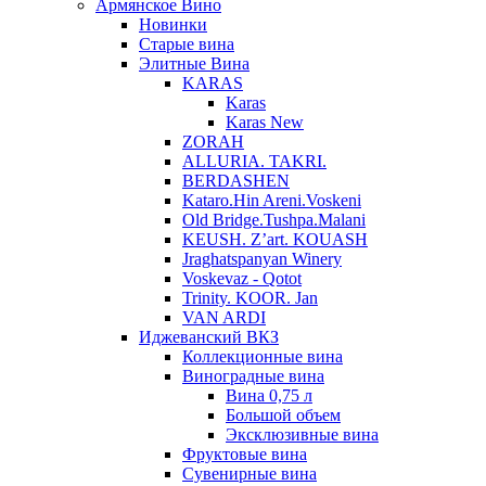
Армянское Вино
Новинки
Старые вина
Элитные Вина
KARAS
Karas
Karas New
ZORAH
ALLURIA. TAKRI.
BERDASHEN
Kataro.Hin Areni.Voskeni
Old Bridge.Tushpa.Malani
KEUSH. Z’art. KOUASH
Jraghatspanyan Winery
Voskevaz - Qotot
Trinity. KOOR. Jan
VAN ARDI
Иджеванский ВКЗ
Коллекционные вина
Виноградные вина
Вина 0,75 л
Большой объем
Эксклюзивные вина
Фруктовые вина
Cувенирные вина