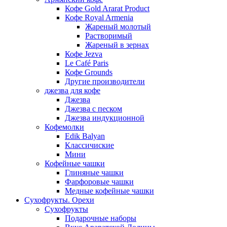
Кофе Gold Ararat Product
Кофе Royal Armenia
Жареный молотый
Растворимый
Жареный в зернах
Кофе Jezva
Le Café Paris
Кофе Grounds
Другие производители
джезва для кофе
Джезва
Джезва с песком
Джезва индукционной
Кофемолки
Edik Balyan
Классичиские
Мини
Кофейные чашки
Глиняные чашки
Фарфоровые чашки
Медные кофейные чашки
Сухофрукты. Орехи
Сухофрукты
Подарочные наборы