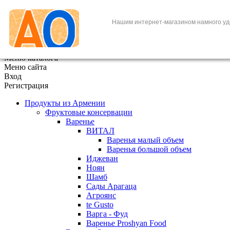
+7 (495) 646-888-1
Нашим интернет-магазином намного уд
В корзине
0
товаров
x
Меню каталога
Меню сайта
Вход
Регистрация
Продукты из Армении
Фруктовые консервации
Варенье
ВИТАЛ
Варенья малый объем
Варенья большой объем
Иджеван
Ноян
Шамб
Сады Арагаца
Агроянс
te Gusto
Варга - Фуд
Варенье Proshyan Food