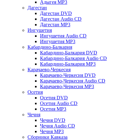
Адыгея MP3
Дагестан
Дагестан DVD
Дагестан Audio CD
Дагестан MP3
Ингушетия
Ингушетия Audio CD
Ингушетия MP3
Кабардино-Балкария
Кабардино-Балкария DVD
Кабардино-Балкария Audio CD
Кабардино-Балкария MP3
Карачаево-Черкесия
Карачаево-Черкесия DVD
Карачаево-Черкесия Audio CD
Карачаево-Черкесия MP3
Осетия
Осетия DVD
Осетия Audio CD
Осетия MP3
Чечня
Чечня DVD
Чечня Audio CD
Чечня MP3
Сборники Кавказа