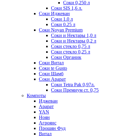
Соки 0,250 л
Соки SIS 1,6 л.
Соки Иджеван
Соки 1.0 л
Соки 0.25 л
Соки Noyan Premium
Соки и Нектары 1,0 л
Соки и Нектары 0,2 л
Соки стекло 0,75 л
Соки стекло 0,25 л
Соки Органик
Соки Витал
Соки te Gusto
Соки Шамб
Соки Арарат
Соки Tetra Pak 0,97л.
Соки Премиум ст. 0,75
Компоты
Иджеван
Арарат
YAN
Ноян
Агроянс
Прошян Фуд
Витал