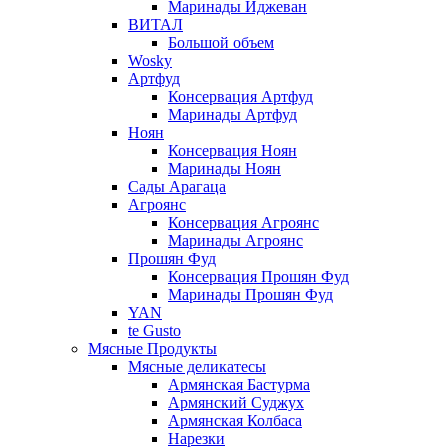
Маринады Иджеван
ВИТАЛ
Большой объем
Wosky
Артфуд
Консервация Артфуд
Маринады Артфуд
Ноян
Консервация Ноян
Маринады Ноян
Сады Арагаца
Агроянс
Консервация Агроянс
Маринады Агроянс
Прошян Фуд
Консервация Прошян Фуд
Маринады Прошян Фуд
YAN
te Gusto
Мясные Продукты
Мясные деликатесы
Армянская Бастурма
Армянский Суджух
Армянская Колбаса
Нарезки