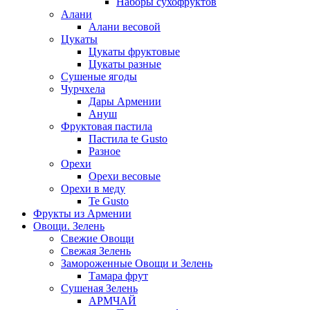
Наборы сухофруктов
Алани
Алани весовой
Цукаты
Цукаты фруктовые
Цукаты разные
Сушеные ягоды
Чурчхела
Дары Армении
Ануш
Фруктовая пастила
Пастила te Gusto
Разное
Орехи
Орехи весовые
Орехи в меду
Te Gusto
Фрукты из Армении
Овощи. Зелень
Свежие Овощи
Свежая Зелень
Замороженные Овощи и Зелень
Тамара фрут
Сушеная Зелень
АРМЧАЙ