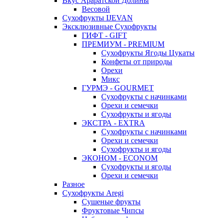
Вкус Араратской Долины
Весовой
Сухофрукты IJEVAN
Эксклюзивные Сухофрукты
ГИФТ - GIFT
ПРЕМИУМ - PREMIUM
Сухофрукты Ягоды Цукаты
Конфеты от природы
Орехи
Микс
ГУРМЭ - GOURMET
Сухофрукты с начинками
Орехи и семечки
Сухофрукты и ягоды
ЭКСТРА - EXTRA
Сухофрукты с начинками
Орехи и семечки
Сухофрукты и ягоды
ЭКОНОМ - ECONOM
Сухофрукты и ягоды
Орехи и семечки
Разное
Сухофрукты Aregi
Сушеные фрукты
Фруктовые Чипсы