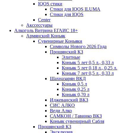
IQOS стики
Стики для IQOS ILUMA
Стики для IQOS
Сenter
Акссессуары
Алкоголь Витрина ЕГАИС 18+
Армянский Коньяк
Сувенирные Коньяки
Символы Нового 2026 Года
Прошянский КЗ
Элитные
Коньяк 5 лет 0,5 л., 0,33 л
Коньяк 5 лет 0,18 л., 0,25 л.
Коньяк 7 лет 0,5 л., 0,33 л
Шахназарян ВКД
Коньяк 0,5 л
Коньяк 0,25 л
Коньяк 0,70 л
Иджеванский ВКЗ
СИС АЛКО
Веди Алко
САМКОН / Тавинко ВКЗ
Коньяк сувенирный Сабля
Прошянский КЗ
Эксклюзив