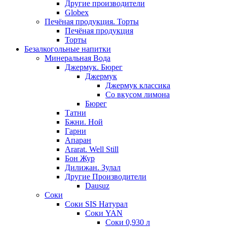
Другие производители
Globex
Печёная продукция. Торты
Печёная продукция
Торты
Безалкогольные напитки
Минеральная Вода
Джермук. Бюрег
Джермук
Джермук классика
Со вкусом лимона
Бюрег
Татни
Бжни. Ной
Гарни
Апаран
Ararat. Well Still
Бон Жур
Дилижан. Зулал
Другие Производители
Dausuz
Соки
Соки SIS Натурал
Соки YAN
Соки 0,930 л