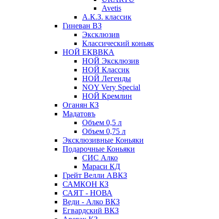
Avetis
А.К.З. классик
Гиневан ВЗ
Эксклюзив
Классический коньяк
НОЙ ЕКВВКА
НОЙ Эксклюзив
НОЙ Классик
НОЙ Легенды
NOY Very Speсial
НОЙ Кремлин
Оганян КЗ
Мадатовъ
Объем 0,5 л
Объем 0,75 л
Эксклюзивные Коньяки
Подарочные Коньяки
СИС Алко
Мараси КД
Грейт Велли АВКЗ
САМКОН КЗ
САЯТ - НОВА
Веди - Алко ВКЗ
Егвардский ВКЗ