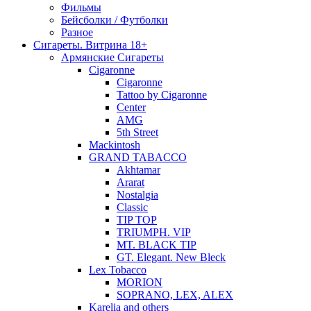
Фильмы
Бейсболки / Футболки
Разное
Сигареты. Витрина 18+
Армянские Сигареты
Cigaronne
Cigaronne
Tattoo by Cigaronne
Center
AMG
5th Street
Mackintosh
GRAND TABACCO
Akhtamar
Ararat
Nostalgia
Classic
TIP TOP
TRIUMPH. VIP
MT. BLACK TIP
GT. Elegant. New Bleck
Lex Tobacco
MORION
SOPRANO, LEX, ALEX
Karelia and others