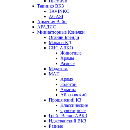
Премиум
Тавинко ВКЗ
TAVINKO
AGASI
Армения Вайн
АРАДИС
Миниатюрные Коньяки
Оганян Бренди
Мараси КД
СИС АЛКО
Животные
Храмы
Разные
Мадатовъ
МАП
Арамэ
Золотой
Армина
Айвазовский
Прошянский КЗ
Классические
Сувенирные
Грейт Велли АВКЗ
Иджеванский ВКЗ
Разные