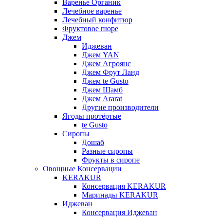
Варенье Органик
Лечебное варенье
Лечебный конфитюр
Фруктовое пюре
Джем
Иджеван
Джем YAN
Джем Агроянс
Джем Фрут Ланд
Джем te Gusto
Джем Шамб
Джем Ararat
Другие производители
Ягоды протёртые
te Gusto
Сиропы
Дошаб
Разные сиропы
Фрукты в сиропе
Овощные Консервации
KERAKUR
Консервация KERAKUR
Маринады KERAKUR
Иджеван
Консервация Иджеван