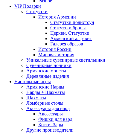
Разное
VIP Подарки
Статуэтки
История Армении
Статуэтки полистоун
Статуэтки бронза
Церкви. Статуэтки
Армянский алфавит
Галерея образов
История России
Мировая история
Уникальные сувенирные светильники
Сувенирные ночники
Армянские монеты
Деревянные изделия
Настольные игры
Армянские Нарды
Нарды + Шахматы
Шахматы
Ломберные столы
Аксессуары для нард
Аксессуары
Фишки для нард
Кости. Зары
Другие производители