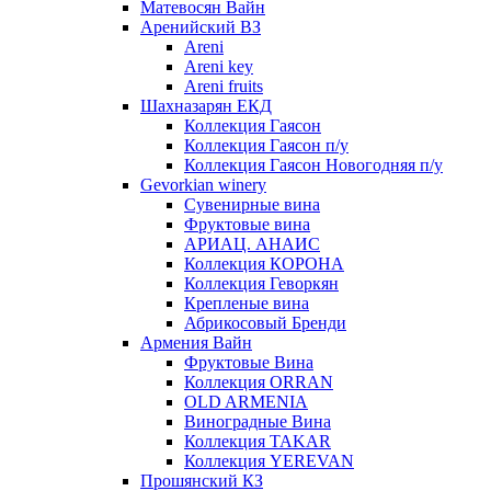
Матевосян Вайн
Аренийский ВЗ
Areni
Areni key
Areni fruits
Шахназарян ЕКД
Коллекция Гаясон
Коллекция Гаясон п/у
Коллекция Гаясон Новогодняя п/у
Gevorkian winery
Сувенирные вина
Фруктовые вина
АРИАЦ. АНАИС
Коллекция КОРОНА
Коллекция Геворкян
Крепленые вина
Абрикосовый Бренди
Армения Вайн
Фруктовые Вина
Коллекция ORRAN
OLD ARMENIA
Виноградные Вина
Коллекция TAKAR
Коллекция YEREVAN
Прошянский КЗ