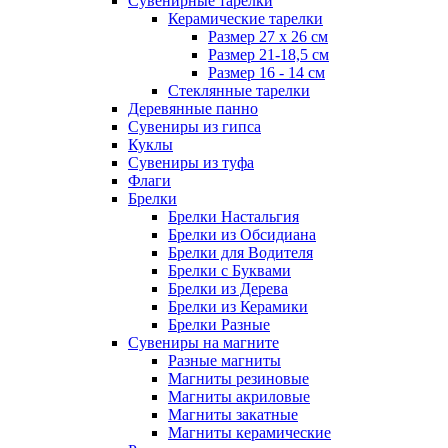
Сувенирные тарелки
Керамические тарелки
Размер 27 х 26 см
Размер 21-18,5 см
Размер 16 - 14 см
Стеклянные тарелки
Деревянные панно
Сувениры из гипса
Куклы
Сувениры из туфа
Флаги
Брелки
Брелки Настальгия
Брелки из Обсидиана
Брелки для Водителя
Брелки с Буквами
Брелки из Дерева
Брелки из Керамики
Брелки Разные
Сувениры на магните
Разные магниты
Магниты резиновые
Магниты акриловые
Магниты закатные
Магниты керамические