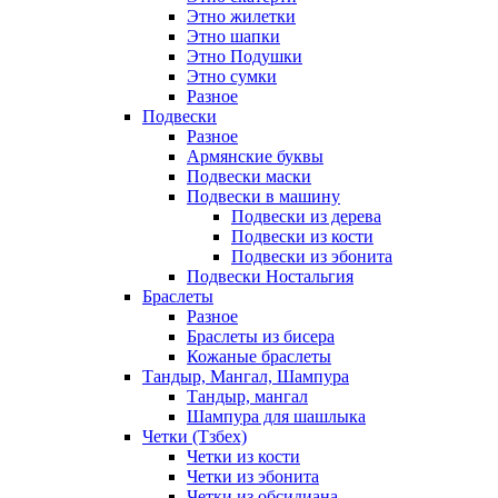
Этно жилетки
Этно шапки
Этно Подушки
Этно сумки
Разное
Подвески
Разное
Армянские буквы
Подвески маски
Подвески в машину
Подвески из дерева
Подвески из кости
Подвески из эбонита
Подвески Ностальгия
Браслеты
Разное
Браслеты из бисера
Кожаные браслеты
Тандыр, Мангал, Шампура
Тандыр, мангал
Шампура для шашлыка
Четки (Тзбех)
Четки из кости
Четки из эбонита
Четки из обсидиана