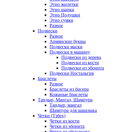
Этно жилетки
Этно шапки
Этно Подушки
Этно сумки
Разное
Подвески
Разное
Армянские буквы
Подвески маски
Подвески в машину
Подвески из дерева
Подвески из кости
Подвески из эбонита
Подвески Ностальгия
Браслеты
Разное
Браслеты из бисера
Кожаные браслеты
Тандыр, Мангал, Шампура
Тандыр, мангал
Шампура для шашлыка
Четки (Тзбех)
Четки из кости
Четки из эбонита
Четки из обсидиана