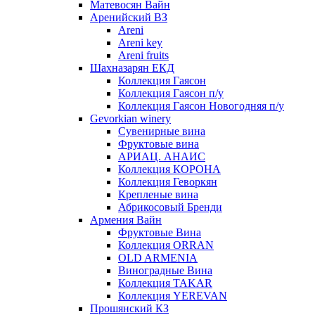
Матевосян Вайн
Аренийский ВЗ
Areni
Areni key
Areni fruits
Шахназарян ЕКД
Коллекция Гаясон
Коллекция Гаясон п/у
Коллекция Гаясон Новогодняя п/у
Gevorkian winery
Сувенирные вина
Фруктовые вина
АРИАЦ. АНАИС
Коллекция КОРОНА
Коллекция Геворкян
Крепленые вина
Абрикосовый Бренди
Армения Вайн
Фруктовые Вина
Коллекция ORRAN
OLD ARMENIA
Виноградные Вина
Коллекция TAKAR
Коллекция YEREVAN
Прошянский КЗ