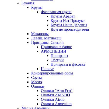
Бакалея
Крупы
Фасованная крупа
Крупы Арарат
Крупы Нат Продукт
Крупы Наша Деревня
Другие производители
Макароны
Лаваш. Матнакаш
Приправы. Специи
Приправы в банке
АРМСПЕЦИИ
Приправы
Специи
Приправы в фасовке
Hamove
Консервированные бобы
Соусы
Масло
Оливки
Оливки "Arm Eco"
Оливки AMADO
Оливки Aiello
Оливки Armenium
Мед из Армении