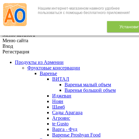
Нашим интернет-магазином намного удобнее
+7 (495) 646-888-1
пользоваться с помощью бесплатного приложения!
В корзине
0
товаров
Установи
x
Меню каталога
Меню сайта
Вход
Регистрация
Продукты из Армении
Фруктовые консервации
Варенье
ВИТАЛ
Варенья малый объем
Варенья большой объем
Иджеван
Ноян
Шамб
Сады Арагаца
Агроянс
te Gusto
Варга - Фуд
Варенье Proshyan Food