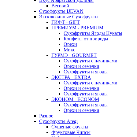
Вкус Араратской Долины
Весовой
Сухофрукты IJEVAN
Эксклюзивные Сухофрукты
ГИФТ - GIFT
ПРЕМИУМ - PREMIUM
Сухофрукты Ягоды Цукаты
Конфеты от природы
Орехи
Микс
ГУРМЭ - GOURMET
Сухофрукты с начинками
Орехи и семечки
Сухофрукты и ягоды
ЭКСТРА - EXTRA
Сухофрукты с начинками
Орехи и семечки
Сухофрукты и ягоды
ЭКОНОМ - ECONOM
Сухофрукты и ягоды
Орехи и семечки
Разное
Сухофрукты Aregi
Сушеные фрукты
Фруктовые Чипсы