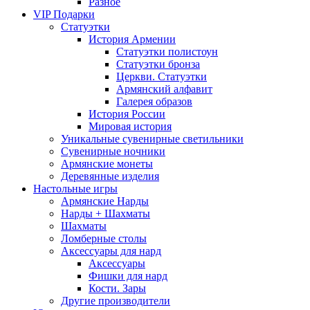
Разное
VIP Подарки
Статуэтки
История Армении
Статуэтки полистоун
Статуэтки бронза
Церкви. Статуэтки
Армянский алфавит
Галерея образов
История России
Мировая история
Уникальные сувенирные светильники
Сувенирные ночники
Армянские монеты
Деревянные изделия
Настольные игры
Армянские Нарды
Нарды + Шахматы
Шахматы
Ломберные столы
Аксессуары для нард
Аксессуары
Фишки для нард
Кости. Зары
Другие производители