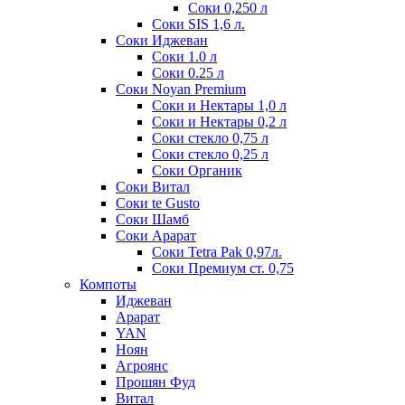
Соки 0,250 л
Соки SIS 1,6 л.
Соки Иджеван
Соки 1.0 л
Соки 0.25 л
Соки Noyan Premium
Соки и Нектары 1,0 л
Соки и Нектары 0,2 л
Соки стекло 0,75 л
Соки стекло 0,25 л
Соки Органик
Соки Витал
Соки te Gusto
Соки Шамб
Соки Арарат
Соки Tetra Pak 0,97л.
Соки Премиум ст. 0,75
Компоты
Иджеван
Арарат
YAN
Ноян
Агроянс
Прошян Фуд
Витал