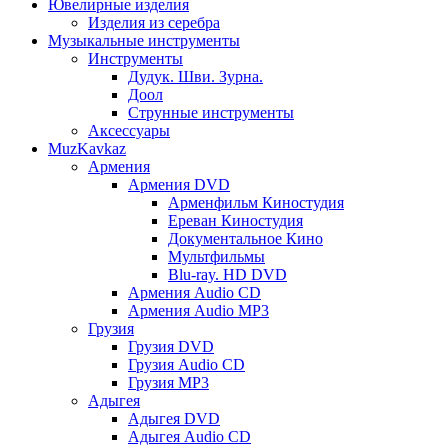
Ювелирные изделия
Изделия из серебра
Музыкальные инструменты
Инструменты
Дудук. Шви. Зурна.
Доол
Струнные инструменты
Аксессуары
MuzKavkaz
Армения
Армения DVD
Арменфильм Киностудия
Ереван Киностудия
Документальное Кино
Мультфильмы
Blu-ray. HD DVD
Армения Audio CD
Армения Audio MP3
Грузия
Грузия DVD
Грузия Audio CD
Грузия MP3
Адыгея
Адыгея DVD
Адыгея Audio CD