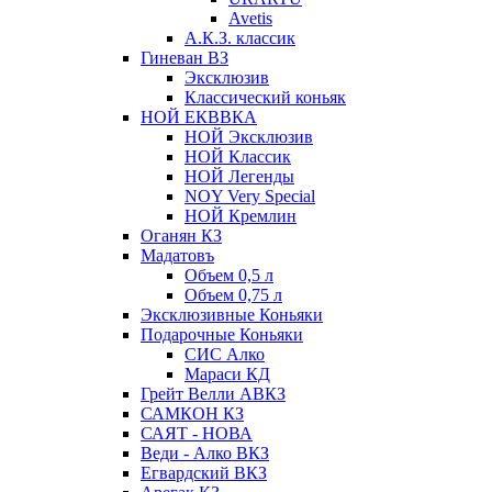
Avetis
А.К.З. классик
Гиневан ВЗ
Эксклюзив
Классический коньяк
НОЙ ЕКВВКА
НОЙ Эксклюзив
НОЙ Классик
НОЙ Легенды
NOY Very Speсial
НОЙ Кремлин
Оганян КЗ
Мадатовъ
Объем 0,5 л
Объем 0,75 л
Эксклюзивные Коньяки
Подарочные Коньяки
СИС Алко
Мараси КД
Грейт Велли АВКЗ
САМКОН КЗ
САЯТ - НОВА
Веди - Алко ВКЗ
Егвардский ВКЗ