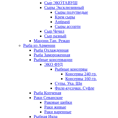
Сыр ЭКОТАВУШ
Сыры Эксклюзивный
Сыры полутведые
Крем сыры
Antipasti
Сыры ассорти
Сыр Чечил
Сыр разный
Мацони.Тан. Режан
Рыба из Армении
Рыба Охлажденная
Рыба Замороженная
Рыбные консервации
ЭКО ФУД
Рыбные консервы
Консервы 240 гр.
Консервы 160 гр.
Супы. Уха. Щи
Филе-кусочки. Суфле
Рыба Копченая
Раки Севанские
Раковые шейки
Раки живые
Раки варенные
Рыбная Икра