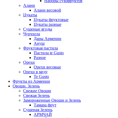
Наборы сухофруктов
Алани
Алани весовой
Цукаты
Цукаты фруктовые
Цукаты разные
Сушеные ягоды
Чурчхела
Дары Армении
Ануш
Фруктовая пастила
Пастила te Gusto
Разное
Орехи
Орехи весовые
Орехи в меду
Te Gusto
Фрукты из Армении
Овощи. Зелень
Свежие Овощи
Свежая Зелень
Замороженные Овощи и Зелень
Тамара фрут
Сушеная Зелень
АРМЧАЙ