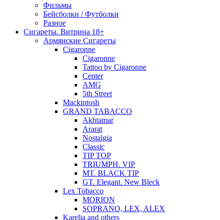
Фильмы
Бейсболки / Футболки
Разное
Сигареты. Витрина 18+
Армянские Сигареты
Cigaronne
Cigaronne
Tattoo by Cigaronne
Center
AMG
5th Street
Mackintosh
GRAND TABACCO
Akhtamar
Ararat
Nostalgia
Classic
TIP TOP
TRIUMPH. VIP
MT. BLACK TIP
GT. Elegant. New Bleck
Lex Tobacco
MORION
SOPRANO, LEX, ALEX
Karelia and others