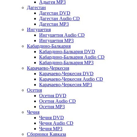
Адыгея MP3
Дагестан
Дагестан DVD
Дагестан Audio CD
Дагестан MP3
Ингушетия
Ингушетия Audio CD
Ингушетия MP3
Кабардино-Балкария
Кабардино-Балкария DVD
Кабардино-Балкария Audio CD
Кабардино-Балкария MP3
Карачаево-Черкесия
Карачаево-Черкесия DVD
Карачаево-Черкесия Audio CD
Карачаево-Черкесия MP3
Осетия
Осетия DVD
Осетия Audio CD
Осетия MP3
Чечня
Чечня DVD
Чечня Audio CD
Чечня MP3
Сборники Кавказа