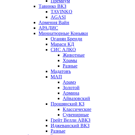
Премиум
Тавинко ВКЗ
TAVINKO
AGASI
Армения Вайн
АРАДИС
Миниатюрные Коньяки
Оганян Бренди
Мараси КД
СИС АЛКО
Животные
Храмы
Разные
Мадатовъ
МАП
Арамэ
Золотой
Армина
Айвазовский
Прошянский КЗ
Классические
Сувенирные
Грейт Велли АВКЗ
Иджеванский ВКЗ
Разные