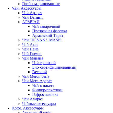
Грибы маринованные
Чай. Аксессуары
Чай Арарат
Чай Darman
АРМЧАЙ
Чай заварочный
Прозрачная фасовка
Армянский Тараз
Чай "IJEVAN". MASIS
Чай Агат
Чай Нане
Чай Гюмри
Чай Манана
Чай травяной
Био-сертифицированный
Весовой
Чай Meron berry
Чай Мега Арарат
Чай в пакете
Фильтр-пакетики
Гофроупаковка
Чай Амарас
Чайные аксессуары
Кофе. Аксессуары
Армянский кофе