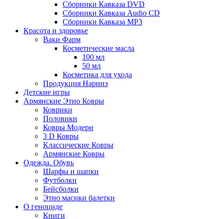
Сборники Кавказа DVD
Сборники Кавказа Audio CD
Сборники Кавказа MP3
Красота и здоровье
Ваки Фарм
Косметические масла
100 мл
50 мл
Косметика для ухода
Продукция Наринэ
Детские игры
Армянские Этно Ковры
Коврики
Половики
Ковры Модерн
3 D Ковры
Классические Ковры
Армянские Ковры
Одежда. Обувь
Шарфы и шапки
Футболки
Бейсболки
Этно масики балетки
О геноциде
Книги