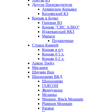
Арегак КЗ
Другие Производители
Армянские Коньяки
Кизлярский КЗ
Коньяк в Бочке
Гиневан ВЗ
Коньяк "СИС АЛКО"
Иджеванский ВКЗ
Мараси
Подарочные
Страна Камней
Коньяк в п/у
Коньяк 0,5 л.
Коньяк 0,2 л.
Аркон Трейд
Мргашен
Шаумян Вин
Шахназарян ВКД
Шахназарян
ГАЯСОН
Жемчужина
Мозаика
Mustang. Black Mountain
Platinum Mountain
Parakar