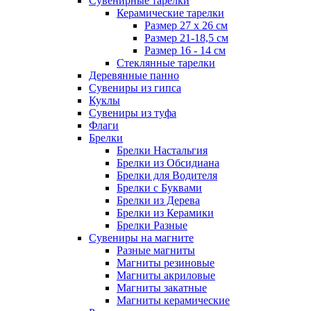
Сувенирные тарелки
Керамические тарелки
Размер 27 х 26 см
Размер 21-18,5 см
Размер 16 - 14 см
Стеклянные тарелки
Деревянные панно
Сувениры из гипса
Куклы
Сувениры из туфа
Флаги
Брелки
Брелки Настальгия
Брелки из Обсидиана
Брелки для Водителя
Брелки с Буквами
Брелки из Дерева
Брелки из Керамики
Брелки Разные
Сувениры на магните
Разные магниты
Магниты резиновые
Магниты акриловые
Магниты закатные
Магниты керамические