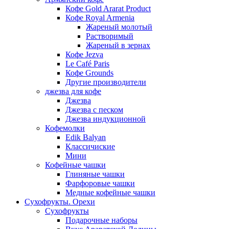
Кофе Gold Ararat Product
Кофе Royal Armenia
Жареный молотый
Растворимый
Жареный в зернах
Кофе Jezva
Le Café Paris
Кофе Grounds
Другие производители
джезва для кофе
Джезва
Джезва с песком
Джезва индукционной
Кофемолки
Edik Balyan
Классичиские
Мини
Кофейные чашки
Глиняные чашки
Фарфоровые чашки
Медные кофейные чашки
Сухофрукты. Орехи
Сухофрукты
Подарочные наборы