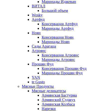
Маринады Иджеван
ВИТАЛ
Большой объем
Wosky
Артфуд
Консервация Артфуд
Маринады Артфуд
Ноян
Консервация Ноян
Маринады Ноян
Сады Арагаца
Агроянс
Консервация Агроянс
Маринады Агроянс
Прошян Фуд
Консервация Прошян Фуд
Маринады Прошян Фуд
YAN
te Gusto
Мясные Продукты
Мясные деликатесы
Армянская Бастурма
Армянский Суджух
Армянская Колбаса
Нарезки