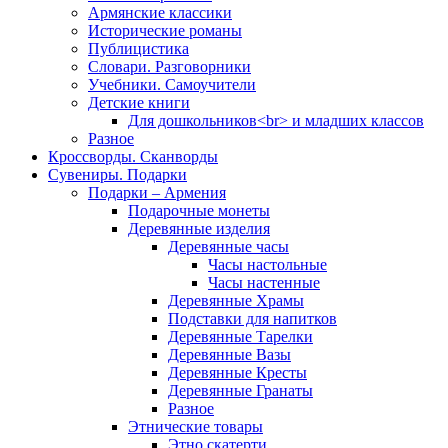
Армянские классики
Исторические романы
Публицистика
Словари. Разговорники
Учебники. Самоучители
Детские книги
Для дошкольников<br> и младших классов
Разное
Кроссворды. Сканворды
Сувениры. Подарки
Подарки – Армения
Подарочные монеты
Деревянные изделия
Деревянные часы
Часы настольные
Часы настенные
Деревянные Храмы
Подставки для напитков
Деревянные Тарелки
Деревянные Вазы
Деревянные Кресты
Деревянные Гранаты
Разное
Этнические товары
Этно скатерти