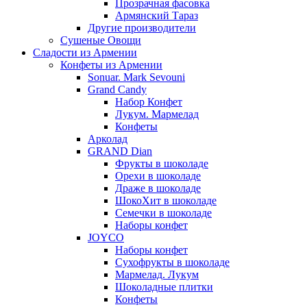
Прозрачная фасовка
Армянский Тараз
Другие производители
Сушеные Овощи
Сладости из Армении
Конфеты из Армении
Sonuar. Mark Sevouni
Grand Candy
Набор Конфет
Лукум. Мармелад
Конфеты
Арколад
GRAND Dian
Фрукты в шоколаде
Орехи в шоколаде
Драже в шоколаде
ШокоХит в шоколаде
Семечки в шоколаде
Наборы конфет
JOYCO
Наборы конфет
Сухофрукты в шоколаде
Мармелад. Лукум
Шоколадные плитки
Конфеты