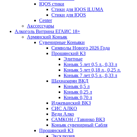
IQOS стики
Стики для IQOS ILUMA
Стики для IQOS
Сenter
Акссессуары
Алкоголь Витрина ЕГАИС 18+
Армянский Коньяк
Сувенирные Коньяки
Символы Нового 2026 Года
Прошянский КЗ
Элитные
Коньяк 5 лет 0,5 л., 0,33 л
Коньяк 5 лет 0,18 л., 0,25 л.
Коньяк 7 лет 0,5 л., 0,33 л
Шахназарян ВКД
Коньяк 0,5 л
Коньяк 0,25 л
Коньяк 0,70 л
Иджеванский ВКЗ
СИС АЛКО
Веди Алко
САМКОН / Тавинко ВКЗ
Коньяк сувенирный Сабля
Прошянский КЗ
Эксклюзив