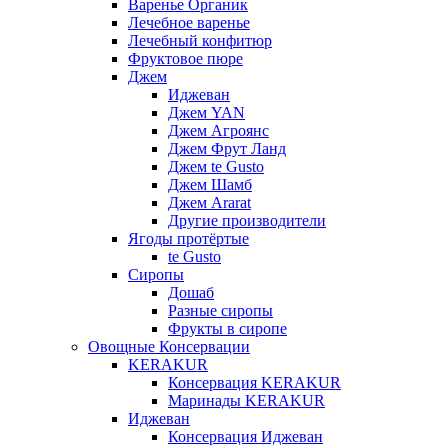
Варенье Органик
Лечебное варенье
Лечебный конфитюр
Фруктовое пюре
Джем
Иджеван
Джем YAN
Джем Агроянс
Джем Фрут Ланд
Джем te Gusto
Джем Шамб
Джем Ararat
Другие производители
Ягоды протёртые
te Gusto
Сиропы
Дошаб
Разные сиропы
Фрукты в сиропе
Овощные Консервации
KERAKUR
Консервация KERAKUR
Маринады KERAKUR
Иджеван
Консервация Иджеван