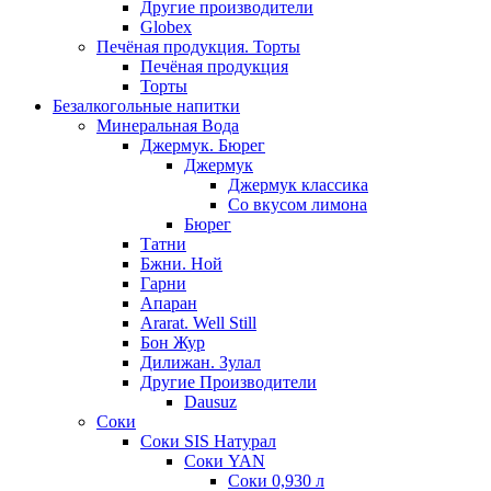
Другие производители
Globex
Печёная продукция. Торты
Печёная продукция
Торты
Безалкогольные напитки
Минеральная Вода
Джермук. Бюрег
Джермук
Джермук классика
Со вкусом лимона
Бюрег
Татни
Бжни. Ной
Гарни
Апаран
Ararat. Well Still
Бон Жур
Дилижан. Зулал
Другие Производители
Dausuz
Соки
Соки SIS Натурал
Соки YAN
Соки 0,930 л