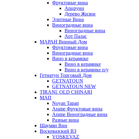
Фруктовые вина
Арцруни
Дерево Жизни
Элитные Вина
Виноградные вина
Виноградные вина
Арт Палас
МАРАН Винный Дом
Фруктовые вина
Виноградные вина
Вино в керамике
Вино в керамике
Вино в керамике п/у
Гетнатун Торговый Дом
GETNATOUN
GETNATOUN NEW
TIRANI. OLD CHINARI
МАП
Noyan Tapan
Arame Фруктовые вина
Arame Виноградные вина
Разные вина
Шаумян Вин
Воскевазский ВЗ
VOSKEVAZ