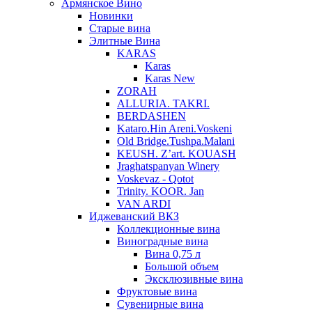
Армянское Вино
Новинки
Старые вина
Элитные Вина
KARAS
Karas
Karas New
ZORAH
ALLURIA. TAKRI.
BERDASHEN
Kataro.Hin Areni.Voskeni
Old Bridge.Tushpa.Malani
KEUSH. Z’art. KOUASH
Jraghatspanyan Winery
Voskevaz - Qotot
Trinity. KOOR. Jan
VAN ARDI
Иджеванский ВКЗ
Коллекционные вина
Виноградные вина
Вина 0,75 л
Большой объем
Эксклюзивные вина
Фруктовые вина
Cувенирные вина