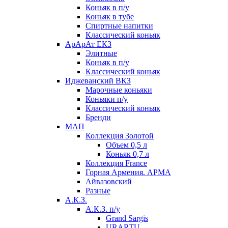
Коньяк в п/у
Коньяк в тубе
Спиртные напитки
Классический коньяк
АрАрАт ЕКЗ
Элитные
Коньяк в п/у
Классический коньяк
Иджеванский ВКЗ
Марочные коньяки
Коньяки п/у
Классический коньяк
Бренди
МАП
Коллекция Золотой
Объем 0,5 л
Коньяк 0,7 л
Коллекция France
Горная Армения. АРМА
Айвазовский
Разные
А.К.З.
А.К.З. п/у
Grand Sargis
URARTU