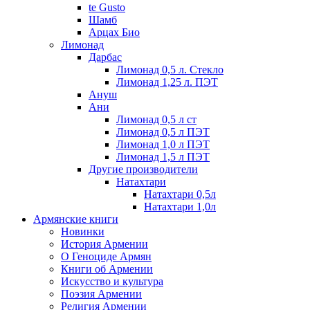
te Gusto
Шамб
Арцах Био
Лимонад
Дарбас
Лимонад 0,5 л. Стекло
Лимонад 1,25 л. ПЭТ
Ануш
Ани
Лимонад 0,5 л ст
Лимонад 0,5 л ПЭТ
Лимонад 1,0 л ПЭТ
Лимонад 1,5 л ПЭТ
Другие производители
Натахтари
Натахтари 0,5л
Натахтари 1,0л
Армянские книги
Новинки
История Армении
О Геноциде Армян
Книги об Армении
Иcкусство и культура
Поэзия Армении
Религия Армении