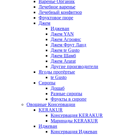
Варенье Органик
Лечебное варенье
Лечебный конфитюр
Фруктовое пюре
Джем
Иджеван
Джем YAN
Джем Агроянс
Джем Фрут Ланд
Джем te Gusto
Джем Шамб
Джем Ararat
Другие производители
Ягоды протёртые
te Gusto
Сиропы
Дошаб
Разные сиропы
Фрукты в сиропе
Овощные Консервации
KERAKUR
Консервация KERAKUR
Маринады KERAKUR
Иджеван
Консервация Иджеван