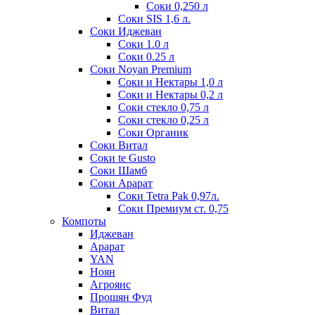
Соки 0,250 л
Соки SIS 1,6 л.
Соки Иджеван
Соки 1.0 л
Соки 0.25 л
Соки Noyan Premium
Соки и Нектары 1,0 л
Соки и Нектары 0,2 л
Соки стекло 0,75 л
Соки стекло 0,25 л
Соки Органик
Соки Витал
Соки te Gusto
Соки Шамб
Соки Арарат
Соки Tetra Pak 0,97л.
Соки Премиум ст. 0,75
Компоты
Иджеван
Арарат
YAN
Ноян
Агроянс
Прошян Фуд
Витал