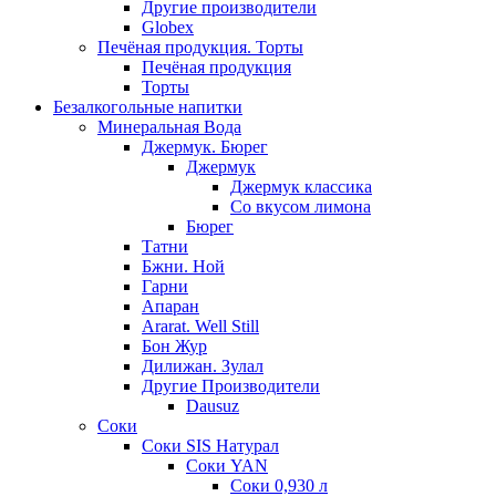
Другие производители
Globex
Печёная продукция. Торты
Печёная продукция
Торты
Безалкогольные напитки
Минеральная Вода
Джермук. Бюрег
Джермук
Джермук классика
Со вкусом лимона
Бюрег
Татни
Бжни. Ной
Гарни
Апаран
Ararat. Well Still
Бон Жур
Дилижан. Зулал
Другие Производители
Dausuz
Соки
Соки SIS Натурал
Соки YAN
Соки 0,930 л