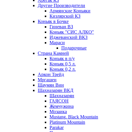
Арегак КЗ
Другие Производители
Армянские Коньяки
Кизлярский КЗ
Коньяк в Бочке
Гиневан ВЗ
Коньяк "СИС АЛКО"
Иджеванский ВКЗ
Мараси
Подарочные
Страна Камней
Коньяк в п/у
Коньяк 0,5 л.
Коньяк 0,2 л.
Аркон Трейд
Мргашен
Шаумян Вин
Шахназарян ВКД
Шахназарян
ГАЯСОН
Жемчужина
Мозаика
Mustang. Black Mountain
Platinum Mountain
Parakar