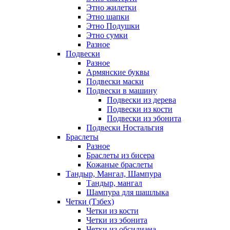
Этно жилетки
Этно шапки
Этно Подушки
Этно сумки
Разное
Подвески
Разное
Армянские буквы
Подвески маски
Подвески в машину
Подвески из дерева
Подвески из кости
Подвески из эбонита
Подвески Ностальгия
Браслеты
Разное
Браслеты из бисера
Кожаные браслеты
Тандыр, Мангал, Шампура
Тандыр, мангал
Шампура для шашлыка
Четки (Тзбех)
Четки из кости
Четки из эбонита
Четки из обсидиана