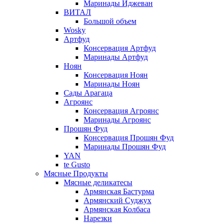
Маринады Иджеван
ВИТАЛ
Большой объем
Wosky
Артфуд
Консервация Артфуд
Маринады Артфуд
Ноян
Консервация Ноян
Маринады Ноян
Сады Арагаца
Агроянс
Консервация Агроянс
Маринады Агроянс
Прошян Фуд
Консервация Прошян Фуд
Маринады Прошян Фуд
YAN
te Gusto
Мясные Продукты
Мясные деликатесы
Армянская Бастурма
Армянский Суджух
Армянская Колбаса
Нарезки