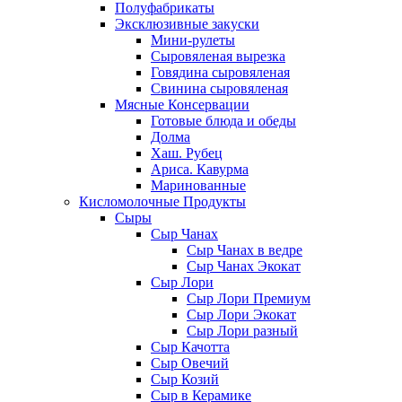
Полуфабрикаты
Эксклюзивные закуски
Мини-рулеты
Сыровяленая вырезка
Говядина сыровяленая
Свинина сыровяленая
Мясные Консервации
Готовые блюда и обеды
Долма
Хаш. Рубец
Ариса. Кавурма
Маринованные
Кисломолочные Продукты
Сыры
Сыр Чанах
Сыр Чанах в ведре
Сыр Чанах Экокат
Сыр Лори
Сыр Лори Премиум
Сыр Лори Экокат
Сыр Лори разный
Сыр Качотта
Сыр Овечий
Сыр Козий
Сыр в Керамике