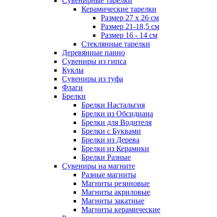
Сувенирные тарелки
Керамические тарелки
Размер 27 х 26 см
Размер 21-18,5 см
Размер 16 - 14 см
Стеклянные тарелки
Деревянные панно
Сувениры из гипса
Куклы
Сувениры из туфа
Флаги
Брелки
Брелки Настальгия
Брелки из Обсидиана
Брелки для Водителя
Брелки с Буквами
Брелки из Дерева
Брелки из Керамики
Брелки Разные
Сувениры на магните
Разные магниты
Магниты резиновые
Магниты акриловые
Магниты закатные
Магниты керамические