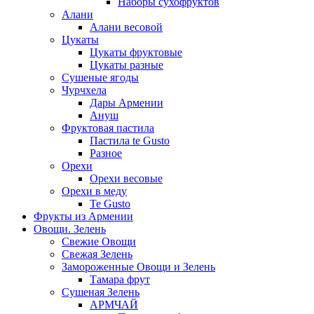
Наборы сухофруктов
Алани
Алани весовой
Цукаты
Цукаты фруктовые
Цукаты разные
Сушеные ягоды
Чурчхела
Дары Армении
Ануш
Фруктовая пастила
Пастила te Gusto
Разное
Орехи
Орехи весовые
Орехи в меду
Te Gusto
Фрукты из Армении
Овощи. Зелень
Свежие Овощи
Свежая Зелень
Замороженные Овощи и Зелень
Тамара фрут
Сушеная Зелень
АРМЧАЙ