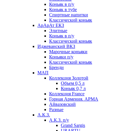
Коньяк в п/у
Коньяк в тубе
Спиртные напитки
Классический коньяк
АрАрАт ЕКЗ
Элитные
Коньяк в п/у
Классический коньяк
Иджеванский ВКЗ
Марочные коньяки
Коньяки п/у
Классический коньяк
Бренди
МАП
Коллекция Золотой
Объем 0,5 л
Коньяк 0,7 л
Коллекция France
Горная Армения. АРМА
Айвазовский
Разные
А.К.З.
А.К.З. п/у
Grand Sargis
URARTU