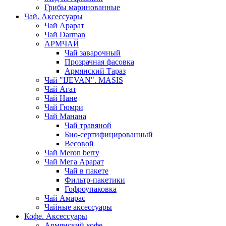
Грибы маринованные
Чай. Аксессуары
Чай Арарат
Чай Darman
АРМЧАЙ
Чай заварочный
Прозрачная фасовка
Армянский Тараз
Чай "IJEVAN". MASIS
Чай Агат
Чай Нане
Чай Гюмри
Чай Манана
Чай травяной
Био-сертифицированный
Весовой
Чай Meron berry
Чай Мега Арарат
Чай в пакете
Фильтр-пакетики
Гофроупаковка
Чай Амарас
Чайные аксессуары
Кофе. Аксессуары
Армянский кофе