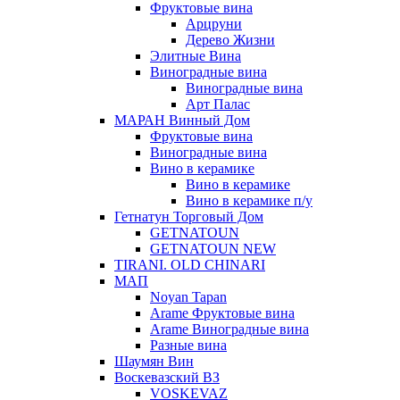
Фруктовые вина
Арцруни
Дерево Жизни
Элитные Вина
Виноградные вина
Виноградные вина
Арт Палас
МАРАН Винный Дом
Фруктовые вина
Виноградные вина
Вино в керамике
Вино в керамике
Вино в керамике п/у
Гетнатун Торговый Дом
GETNATOUN
GETNATOUN NEW
TIRANI. OLD CHINARI
МАП
Noyan Tapan
Arame Фруктовые вина
Arame Виноградные вина
Разные вина
Шаумян Вин
Воскевазский ВЗ
VOSKEVAZ