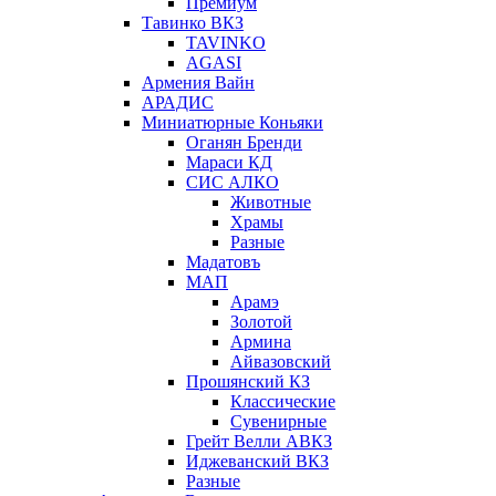
Премиум
Тавинко ВКЗ
TAVINKO
AGASI
Армения Вайн
АРАДИС
Миниатюрные Коньяки
Оганян Бренди
Мараси КД
СИС АЛКО
Животные
Храмы
Разные
Мадатовъ
МАП
Арамэ
Золотой
Армина
Айвазовский
Прошянский КЗ
Классические
Сувенирные
Грейт Велли АВКЗ
Иджеванский ВКЗ
Разные