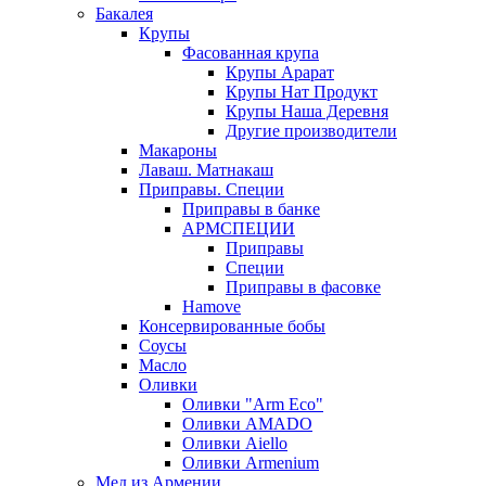
Бакалея
Крупы
Фасованная крупа
Крупы Арарат
Крупы Нат Продукт
Крупы Наша Деревня
Другие производители
Макароны
Лаваш. Матнакаш
Приправы. Специи
Приправы в банке
АРМСПЕЦИИ
Приправы
Специи
Приправы в фасовке
Hamove
Консервированные бобы
Соусы
Масло
Оливки
Оливки "Arm Eco"
Оливки AMADO
Оливки Aiello
Оливки Armenium
Мед из Армении