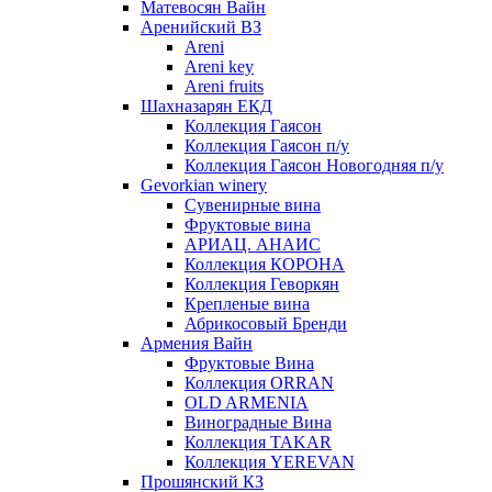
Матевосян Вайн
Аренийский ВЗ
Areni
Areni key
Areni fruits
Шахназарян ЕКД
Коллекция Гаясон
Коллекция Гаясон п/у
Коллекция Гаясон Новогодняя п/у
Gevorkian winery
Сувенирные вина
Фруктовые вина
АРИАЦ. АНАИС
Коллекция КОРОНА
Коллекция Геворкян
Крепленые вина
Абрикосовый Бренди
Армения Вайн
Фруктовые Вина
Коллекция ORRAN
OLD ARMENIA
Виноградные Вина
Коллекция TAKAR
Коллекция YEREVAN
Прошянский КЗ