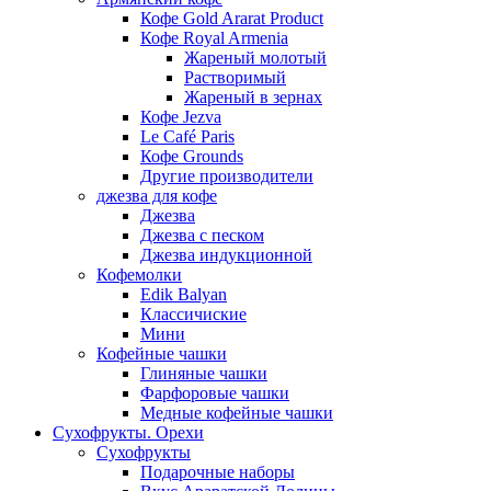
Кофе Gold Ararat Product
Кофе Royal Armenia
Жареный молотый
Растворимый
Жареный в зернах
Кофе Jezva
Le Café Paris
Кофе Grounds
Другие производители
джезва для кофе
Джезва
Джезва с песком
Джезва индукционной
Кофемолки
Edik Balyan
Классичиские
Мини
Кофейные чашки
Глиняные чашки
Фарфоровые чашки
Медные кофейные чашки
Сухофрукты. Орехи
Сухофрукты
Подарочные наборы