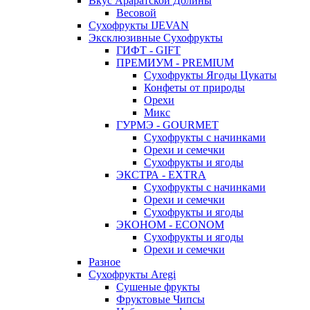
Вкус Араратской Долины
Весовой
Сухофрукты IJEVAN
Эксклюзивные Сухофрукты
ГИФТ - GIFT
ПРЕМИУМ - PREMIUM
Сухофрукты Ягоды Цукаты
Конфеты от природы
Орехи
Микс
ГУРМЭ - GOURMET
Сухофрукты с начинками
Орехи и семечки
Сухофрукты и ягоды
ЭКСТРА - EXTRA
Сухофрукты с начинками
Орехи и семечки
Сухофрукты и ягоды
ЭКОНОМ - ECONOM
Сухофрукты и ягоды
Орехи и семечки
Разное
Сухофрукты Aregi
Сушеные фрукты
Фруктовые Чипсы