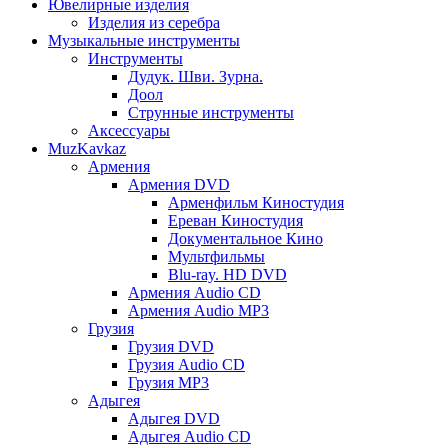
Ювелирные изделия
Изделия из серебра
Музыкальные инструменты
Инструменты
Дудук. Шви. Зурна.
Доол
Струнные инструменты
Аксессуары
MuzKavkaz
Армения
Армения DVD
Арменфильм Киностудия
Ереван Киностудия
Документальное Кино
Мультфильмы
Blu-ray. HD DVD
Армения Audio CD
Армения Audio MP3
Грузия
Грузия DVD
Грузия Audio CD
Грузия MP3
Адыгея
Адыгея DVD
Адыгея Audio CD