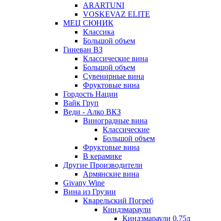
ARARTUNI
VOSKEVAZ ELITE
МЕЦ СЮНИК
Классика
Большой объем
Гиневан ВЗ
Классические вина
Большой объем
Сувенирные вина
Фруктовые вина
Гордость Нации
Вайк Груп
Веди - Алко ВКЗ
Виноградные вина
Классические
Большой объем
Фруктовые вина
В керамике
Другие Производители
Армянские вина
Givany Wine
Вина из Грузии
Кварельский Погреб
Киндзмараули
Киндзмараули 0,75л