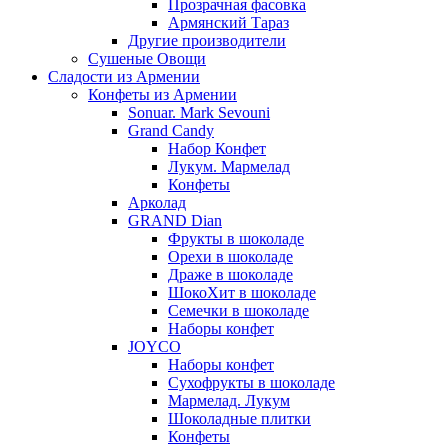
Прозрачная фасовка
Армянский Тараз
Другие производители
Сушеные Овощи
Сладости из Армении
Конфеты из Армении
Sonuar. Mark Sevouni
Grand Candy
Набор Конфет
Лукум. Мармелад
Конфеты
Арколад
GRAND Dian
Фрукты в шоколаде
Орехи в шоколаде
Драже в шоколаде
ШокоХит в шоколаде
Семечки в шоколаде
Наборы конфет
JOYCO
Наборы конфет
Сухофрукты в шоколаде
Мармелад. Лукум
Шоколадные плитки
Конфеты