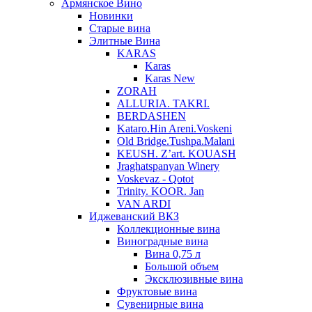
Армянское Вино
Новинки
Старые вина
Элитные Вина
KARAS
Karas
Karas New
ZORAH
ALLURIA. TAKRI.
BERDASHEN
Kataro.Hin Areni.Voskeni
Old Bridge.Tushpa.Malani
KEUSH. Z’art. KOUASH
Jraghatspanyan Winery
Voskevaz - Qotot
Trinity. KOOR. Jan
VAN ARDI
Иджеванский ВКЗ
Коллекционные вина
Виноградные вина
Вина 0,75 л
Большой объем
Эксклюзивные вина
Фруктовые вина
Cувенирные вина