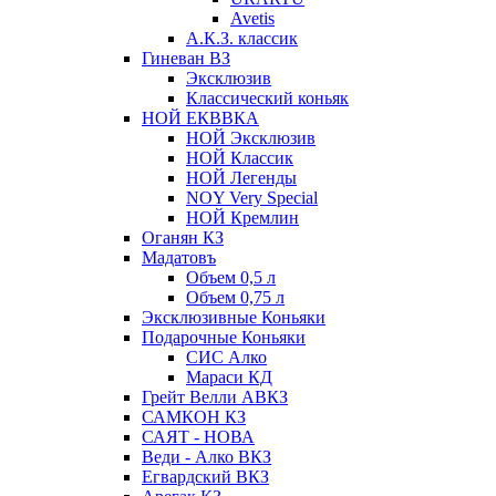
Avetis
А.К.З. классик
Гиневан ВЗ
Эксклюзив
Классический коньяк
НОЙ ЕКВВКА
НОЙ Эксклюзив
НОЙ Классик
НОЙ Легенды
NOY Very Speсial
НОЙ Кремлин
Оганян КЗ
Мадатовъ
Объем 0,5 л
Объем 0,75 л
Эксклюзивные Коньяки
Подарочные Коньяки
СИС Алко
Мараси КД
Грейт Велли АВКЗ
САМКОН КЗ
САЯТ - НОВА
Веди - Алко ВКЗ
Егвардский ВКЗ