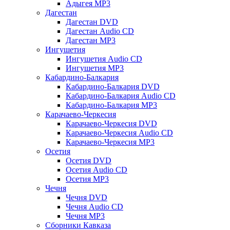
Адыгея MP3
Дагестан
Дагестан DVD
Дагестан Audio CD
Дагестан MP3
Ингушетия
Ингушетия Audio CD
Ингушетия MP3
Кабардино-Балкария
Кабардино-Балкария DVD
Кабардино-Балкария Audio CD
Кабардино-Балкария MP3
Карачаево-Черкесия
Карачаево-Черкесия DVD
Карачаево-Черкесия Audio CD
Карачаево-Черкесия MP3
Осетия
Осетия DVD
Осетия Audio CD
Осетия MP3
Чечня
Чечня DVD
Чечня Audio CD
Чечня MP3
Сборники Кавказа