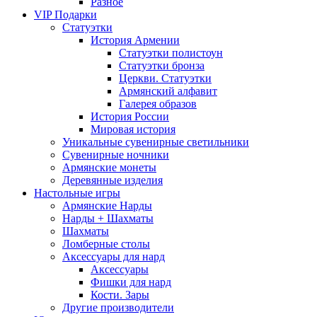
Разное
VIP Подарки
Статуэтки
История Армении
Статуэтки полистоун
Статуэтки бронза
Церкви. Статуэтки
Армянский алфавит
Галерея образов
История России
Мировая история
Уникальные сувенирные светильники
Сувенирные ночники
Армянские монеты
Деревянные изделия
Настольные игры
Армянские Нарды
Нарды + Шахматы
Шахматы
Ломберные столы
Аксессуары для нард
Аксессуары
Фишки для нард
Кости. Зары
Другие производители