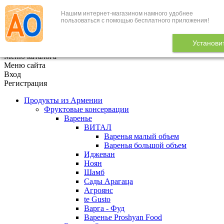
Нашим интернет-магазином намного удобнее
+7 (495) 646-888-1
пользоваться с помощью бесплатного приложения!
В корзине
0
товаров
Установи
x
Меню каталога
Меню сайта
Вход
Регистрация
Продукты из Армении
Фруктовые консервации
Варенье
ВИТАЛ
Варенья малый объем
Варенья большой объем
Иджеван
Ноян
Шамб
Сады Арагаца
Агроянс
te Gusto
Варга - Фуд
Варенье Proshyan Food