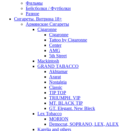
Фильмы
Бейсболки / Футболки
Разное
Сигареты. Витрина 18+
Армянские Сигареты
Cigaronne
Cigaronne
Tattoo by Cigaronne
Center
AMG
5th Street
Mackintosh
GRAND TABACCO
Akhtamar
Ararat
Nostalgia
Classic
TIP TOP
TRIUMPH. VIP
MT. BLACK TIP
GT. Elegant. New Bleck
Lex Tobacco
MORION
Democrat, SOPRANO, LEX, ALEX
Karelia and others