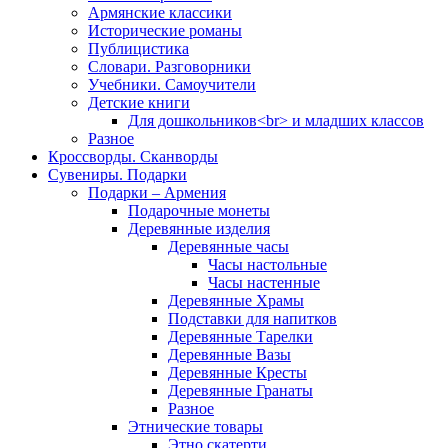
Армянские классики
Исторические романы
Публицистика
Словари. Разговорники
Учебники. Самоучители
Детские книги
Для дошкольников<br> и младших классов
Разное
Кроссворды. Сканворды
Сувениры. Подарки
Подарки – Армения
Подарочные монеты
Деревянные изделия
Деревянные часы
Часы настольные
Часы настенные
Деревянные Храмы
Подставки для напитков
Деревянные Тарелки
Деревянные Вазы
Деревянные Кресты
Деревянные Гранаты
Разное
Этнические товары
Этно скатерти