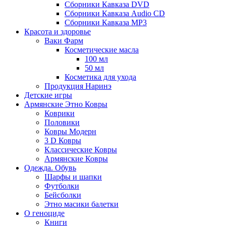
Сборники Кавказа DVD
Сборники Кавказа Audio CD
Сборники Кавказа MP3
Красота и здоровье
Ваки Фарм
Косметические масла
100 мл
50 мл
Косметика для ухода
Продукция Наринэ
Детские игры
Армянские Этно Ковры
Коврики
Половики
Ковры Модерн
3 D Ковры
Классические Ковры
Армянские Ковры
Одежда. Обувь
Шарфы и шапки
Футболки
Бейсболки
Этно масики балетки
О геноциде
Книги