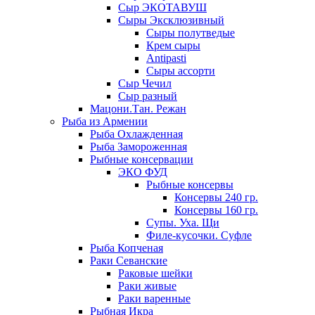
Сыр ЭКОТАВУШ
Сыры Эксклюзивный
Сыры полутведые
Крем сыры
Antipasti
Сыры ассорти
Сыр Чечил
Сыр разный
Мацони.Тан. Режан
Рыба из Армении
Рыба Охлажденная
Рыба Замороженная
Рыбные консервации
ЭКО ФУД
Рыбные консервы
Консервы 240 гр.
Консервы 160 гр.
Супы. Уха. Щи
Филе-кусочки. Суфле
Рыба Копченая
Раки Севанские
Раковые шейки
Раки живые
Раки варенные
Рыбная Икра