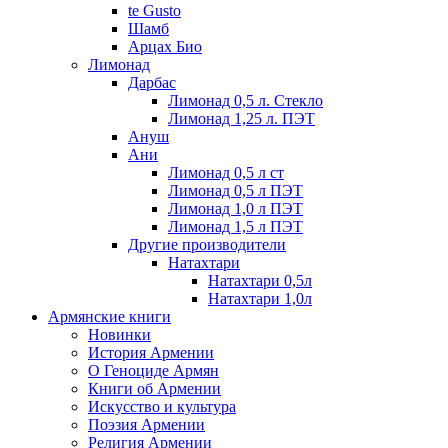
te Gusto
Шамб
Арцах Био
Лимонад
Дарбас
Лимонад 0,5 л. Стекло
Лимонад 1,25 л. ПЭТ
Ануш
Ани
Лимонад 0,5 л ст
Лимонад 0,5 л ПЭТ
Лимонад 1,0 л ПЭТ
Лимонад 1,5 л ПЭТ
Другие производители
Натахтари
Натахтари 0,5л
Натахтари 1,0л
Армянские книги
Новинки
История Армении
О Геноциде Армян
Книги об Армении
Иcкусство и культура
Поэзия Армении
Религия Армении